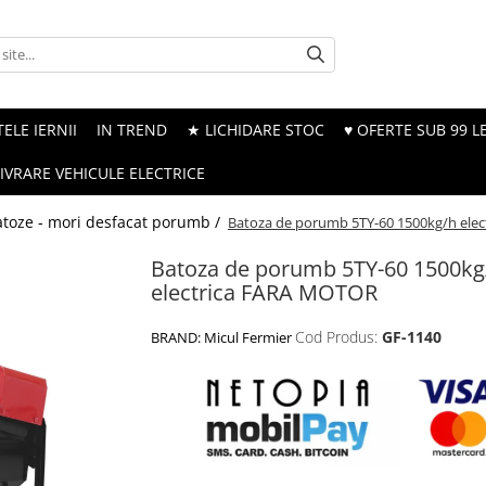
ELE IERNII
IN TREND
★ LICHIDARE STOC
♥ OFERTE SUB 99 LE
LIVRARE VEHICULE ELECTRICE
atoze - mori desfacat porumb /
Batoza de porumb 5TY-60 1500kg/h ele
Batoza de porumb 5TY-60 1500kg
electrica FARA MOTOR
Cod Produs:
GF-1140
BRAND:
Micul Fermier