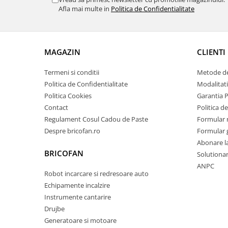
Pentru Casa si Camping
Afla mai multe in
Politica de Confidentialitate
Aragaze, plite, piese butelii de
voiaj
Accesorii aragaze & butelii
MAGAZIN
CLIENTI
Butelii
Termeni si conditii
Metode de
Gratare
Politica de Confidentialitate
Modalitati
Pirostrii si accesorii pentru gatit
Politica Cookies
Garantia 
Plite & aragaze
Contact
Politica de
Iluminat & electrice
Regulament Cosul Cadou de Paste
Formular 
Prelungitoare & cabluri electrice
Despre bricofan.ro
Formular 
Becuri
Abonare l
BRICOFAN
Solutionare
Coliere plastic
ANPC
Conectori/doze
Robot incarcare si redresoare auto
Corpuri de iluminat
Echipamente incalzire
Lampi solare
Instrumente cantarire
Lanterne
Drujbe
Generatoare si motoare
Lumina de crestere pentru plante