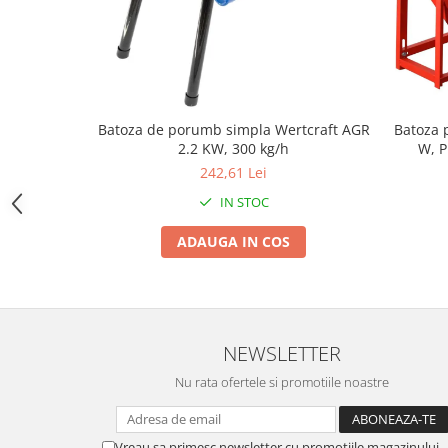
Zdrobitoare si teascuri
Teascuri
Zdrobitoare electrice
Zdrobitoare electrice & manuale
Batoza de porumb simpla Wertcraft AGR
Batoza
Zdrobitoare manuale
2.2 KW, 300 kg/h
W, P
Masini de cusut si accesorii
242,61 Lei
Articole antidaunatori gradina
IN STOC
Sere si solarii
ADAUGA IN COS
Suflante si aspiratoare exterior
Unelte altoit
Unelte manuale de gradina -
Stropitori
NEWSLETTER
Folie si plase pt plante
Nu rata ofertele si promotiile noastre
Masini de maturat manuale
Masini batut stalpi
Vreau sa primesc newsletter cu promotiile magazinului.