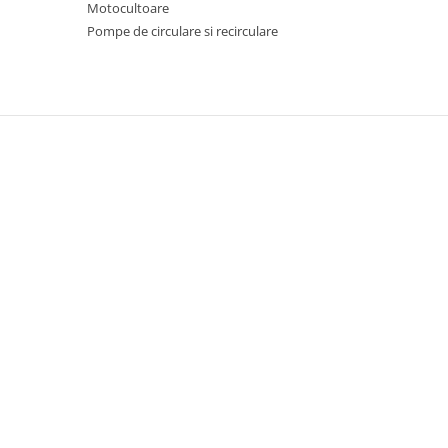
Motocultoare
Proiectoare & lampi de lucru
Pompe de circulare si recirculare
Veioze si Lampi
Cantarire
Cantare comerciale
Cantare Corporale
Aparate de spalat cu presiune si
accesorii
Accesorii aparatele de spalat cu
presiune
Aparate de spalat cu presiune
Instalatii sanitare
Articole si accesorii pentru baie
Baterii baie
Baterii bucatarie
Baterii cada
Baterii electrice
Baterii lavoar