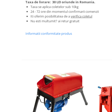
Tractoraș de tuns gazonul
Taxa de livrare:
30 LEI oriunde in Romania.
Taxa se aplica coletelor sub 10kg
Zootehnie
24 - 72 ore din momentul confirmarii comenzii
Incubatoare, oparitoare si
Iti oferim posibilitatea de a
verifica coletul
deplumatoare
Nu esti multumit? ai retur gratuit
Echipamente pentru animale
Informatii conformitate produs
Aparate de tuns animale
Piese si accesorii aparate de tuns
animale
Tarcuri animale
Semanatori
Masini batut stalpi si accesorii
Roabe & accesorii
Casute gradina si cutii depozitare
Mobilier gradina
Corturi, Prelate si plase de
umbrire
Lopeti zapada