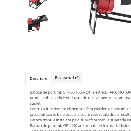
Biciclete, trotinete, triciclete
Biciclete electrice
Triciclete
Gradina
Motoburghie si accesorii
Accesorii motoburghie
Motoburghie
Drujbe, fierastraie electrice
Drujbe pe benzina
Review-uri
(0)
Descriere
Drujbe cu acumulator
Consumabile drujbe, fierastraie
Batoza de porumb 5TY-60 1500kg/h electrica FARA MOTOR,
electrice
produs robust, eficient si usor de utilizat pentru curatar
Drujbe electrice
stiuleti.
Pentru o functionare eficienta si fara pierderi de porumb, s
Unelte electrice busteni
prealabil foarte bine uscati la soare cateva zile dupa recolt
Mori cereale si batoze porumb
Batoza trebuie instalata pe o suprafata stabila si neteda int
Batoza de porumb GF-1140 are urmatoarele caracteristici:
Batoze - mori desfacat porumb
• Design ergonomic pentru o manipulare usoara si un plus