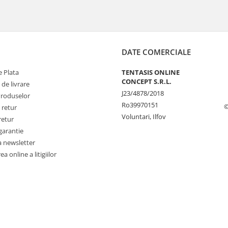
DATE COMERCIALE
 Plata
TENTASIS ONLINE
CONCEPT S.R.L.
 de livrare
J23/4878/2018
Produselor
Ro39970151
©
 retur
Voluntari, Ilfov
retur
garantie
a newsletter
a online a litigiilor