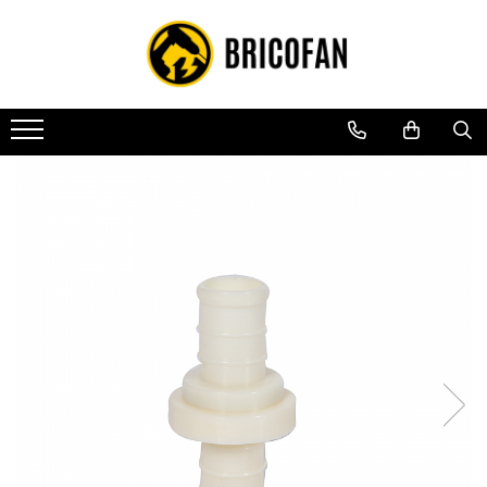
Toate Produsele
Vehicule electrice
Atv
Cu permis
Fără permis
Masini electrice
Motocross
Piese de schimb vehicule electrice
Scutere electrice
Scutere pe benzina
Tricicluri cargo fara permis
Tricicluri persoane
Trotinete electrice