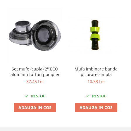
Zdrobitoare si teascuri
Teascuri
Zdrobitoare electrice
Zdrobitoare electrice & manuale
Zdrobitoare manuale
Masini de cusut si accesorii
Articole antidaunatori gradina
Sere si solarii
Set mufe (cupla) 2" ECO
Mufa imbinare banda
Suflante si aspiratoare exterior
aluminiu furtun pompier
picurare simpla
37,45 Lei
10,33 Lei
Unelte altoit
Unelte manuale de gradina -
IN STOC
IN STOC
Stropitori
ADAUGA IN COS
ADAUGA IN COS
Folie si plase pt plante
Masini de maturat manuale
Masini batut stalpi