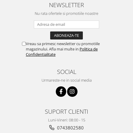
NEWSLETTER
Pentru Casa si Camping
Aragaze, plite, piese butelii de
Nu rata ofertele si promotiile noastre
voiaj
Accesorii aragaze & butelii
Butelii
Gratare
Vreau sa primesc newsletter cu promotiile
magazinului. Afla mai multe in
Politica de
Pirostrii si accesorii pentru gatit
Confidentialitate
Plite & aragaze
Iluminat & electrice
SOCIAL
Prelungitoare & cabluri electrice
Urmareste-ne in social media
Becuri
Coliere plastic
Conectori/doze
Corpuri de iluminat
SUPORT CLIENTI
Lampi solare
Luni-Vineri: 08:00 - 15
Lanterne
0743802580
Lumina de crestere pentru plante