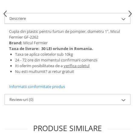
Tractoraș de tuns gazonul
Zootehnie
Descriere
Incubatoare, oparitoare si
deplumatoare
Cupla din plastic pentru furtun de pompier, diametru 1", Micul
Echipamente pentru animale
Fermier GF-2262
Aparate de tuns animale
Brand:
Micul Fermier
Piese si accesorii aparate de tuns
Taxa de livrare:
30 LEI oriunde in Romania.
animale
Taxa se aplica coletelor sub 10kg
24 - 72 ore din momentul confirmarii comenzii
Tarcuri animale
Iti oferim posibilitatea de a
verifica coletul
Semanatori
Nu esti multumit? ai retur gratuit
Masini batut stalpi si accesorii
Informatii conformitate produs
Roabe & accesorii
Casute gradina si cutii depozitare
Review-uri
(0)
Mobilier gradina
Corturi, Prelate si plase de
umbrire
PRODUSE SIMILARE
Lopeti zapada