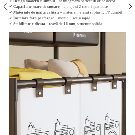
Genti Termoizolante Mancare
Foarfeci constructii
✔
Design modern si simplu
– se integreaza perfect in orice decor
✔
Capacitate mare de stocare
– 2 etaje si 2 cosuri spatioase
Magneti de frigider
Masini de taiat placi ceramice
✔
Materiale de inalta calitate
– material netesut si plastic PP durabil
Masini de tocat manuale
Patenti si clesti
✔
Instalare fara perforare
– montaj usor si rapid
Masini tocat carne electrice
Topoare
✔
Stabilitate ridicata
– teavă de
16 mm
, structura solida
Mixere
Truse, seturi si alte scule de mana
Oale si Cratite
Compactoare
Oale sub presiune
Scule Emtop
Pahare / Sticle cu Pai / Cani termos
Scule multifunctionale
Palnii
Tăietor beton
Storcatoare
Tavi copt
Tigai
Ustensile de bucatarie
Auto
Stații încărcare vehicule electrice
Anvelope auto
Chingi