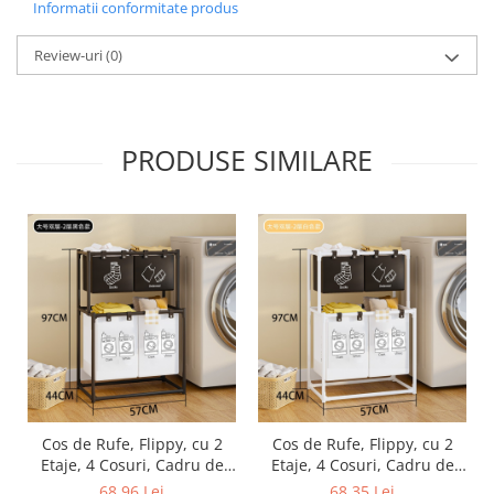
Informatii conformitate produs
Broaste si clante
Accesorii litiere
Review-uri
(0)
Accesorii pentru animale
Aparate de Masaj
Articole si accesorii birou
PRODUSE SIMILARE
Electrocasnice
Storcatoare / Blendere
Mobilier
Genți de voiaj & genți
Mobilier camping
Sonerii
Cos de Rufe, Flippy, cu 2
Cos de Rufe, Flippy, cu 2
Etaje, 4 Cosuri, Cadru de
Etaje, 4 Cosuri, Cadru de
Otel Inoxidabil, 97x44x57
Otel Inoxidabil, 97x44x57
68,96 Lei
68,35 Lei