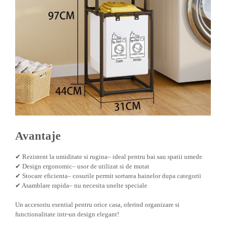
Instalatii Craciun 220V
Instalatii cu baterii
Instalatii de Craciun
Instalatii liniare si role de furtun
luminos
Instalatii liniare/sir
Instalatii perdea
Instalatii plasa
Instalatii Solare
Instalatii turturi-franjuri
Avantaje
Liniare 220V
Perdea 220V
✔ Rezistent la umiditate si rugina– ideal pentru bai sau spatii umede
Plasa 220V
✔ Design ergonomic– usor de utilizat si de mutat
Turturi/Franjuri 220V
✔ Stocare eficienta– cosurile permit sortarea hainelor dupa categorii
✔ Asamblare rapida– nu necesita unelte speciale
Diverse pentru casa si camping
Feronerie
Un accesoriu esential pentru orice casa, oferind organizare si
functionalitate intr-un design elegant!
Balamale si zavoare