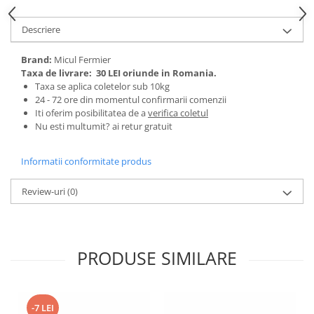
Tractoraș de tuns gazonul
Zootehnie
Descriere
Incubatoare, oparitoare si
deplumatoare
Brand:
Micul Fermier
Taxa de livrare:
30 LEI oriunde in Romania.
Echipamente pentru animale
Taxa se aplica coletelor sub 10kg
Aparate de tuns animale
24 - 72 ore din momentul confirmarii comenzii
Piese si accesorii aparate de tuns
Iti oferim posibilitatea de a
verifica coletul
animale
Nu esti multumit? ai retur gratuit
Tarcuri animale
Informatii conformitate produs
Semanatori
Masini batut stalpi si accesorii
Review-uri
(0)
Roabe & accesorii
Casute gradina si cutii depozitare
Mobilier gradina
PRODUSE SIMILARE
Corturi, Prelate si plase de
umbrire
Lopeti zapada
-7 LEI