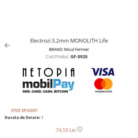
Biciclete, trotinete, triciclete
Biciclete electrice
Triciclete
Gradina
Electrozi 3.2mm MONOLITH Life
Motoburghie si accesorii
BRAND:
Micul Fermier
Accesorii motoburghie
Cod Produs:
GF-0920
Motoburghie
Drujbe, fierastraie electrice
Drujbe pe benzina
Drujbe cu acumulator
Consumabile drujbe, fierastraie
electrice
Drujbe electrice
STOC EPUIZAT
Unelte electrice busteni
Durata de livrare:
1
Mori cereale si batoze porumb
74,59 Lei
Batoze - mori desfacat porumb