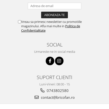
Pentru Casa si Camping
Aragaze, plite, piese butelii de
voiaj
Vreau sa primesc newsletter cu promotiile
Accesorii aragaze & butelii
magazinului. Afla mai multe in
Politica de
Butelii
Confidentialitate
Gratare
Pirostrii si accesorii pentru gatit
SOCIAL
Plite & aragaze
Urmareste-ne in social media
Iluminat & electrice
Prelungitoare & cabluri electrice
Becuri
Coliere plastic
SUPORT CLIENTI
Conectori/doze
Luni-Vineri: 08:00 - 15
Corpuri de iluminat
0743802580
Lampi solare
contact@bricofan.ro
Lanterne
Lumina de crestere pentru plante