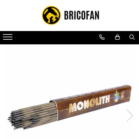
Toate Produsele
Vehicule electrice
Atv
Cu permis
Fără permis
Masini electrice
Motocross
Piese de schimb vehicule electrice
Scutere electrice
Scutere pe benzina
Tricicluri cargo fara permis
Tricicluri persoane
Trotinete electrice