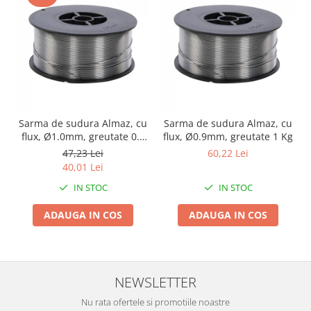
Zdrobitoare si teascuri
Teascuri
Zdrobitoare electrice
Zdrobitoare electrice & manuale
Zdrobitoare manuale
Masini de cusut si accesorii
Sarma de sudura Almaz, cu
Sarma de sudura Almaz, cu
Articole antidaunatori gradina
flux, Ø1.0mm, greutate 0.5
flux, Ø0.9mm, greutate 1 Kg
Kg
Sere si solarii
47,23 Lei
60,22 Lei
40,01 Lei
Suflante si aspiratoare exterior
IN STOC
IN STOC
Unelte altoit
ADAUGA IN COS
ADAUGA IN COS
Unelte manuale de gradina -
Stropitori
Folie si plase pt plante
Masini de maturat manuale
NEWSLETTER
Masini batut stalpi
Nu rata ofertele si promotiile noastre