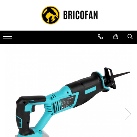
Toate Produsele
Vehicule electrice
Atv
Cu permis
Fără permis
Masini electrice
Motocross
Piese de schimb vehicule electrice
Scutere electrice
Scutere pe benzina
Tricicluri cargo fara permis
Tricicluri persoane
Trotinete electrice