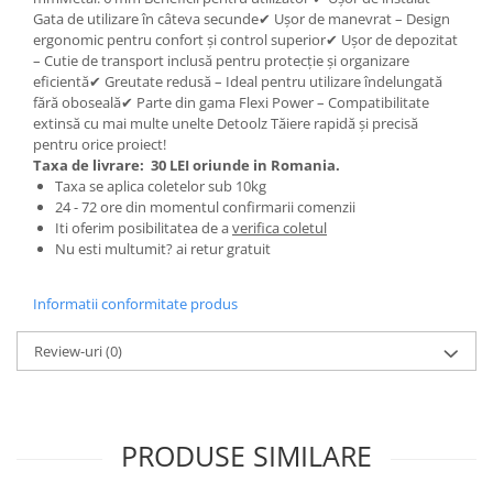
Gata de utilizare în câteva secunde✔ Ușor de manevrat – Design
Zdrobitoare si teascuri
ergonomic pentru confort și control superior✔ Ușor de depozitat
Teascuri
– Cutie de transport inclusă pentru protecție și organizare
eficientă✔ Greutate redusă – Ideal pentru utilizare îndelungată
Zdrobitoare electrice
fără oboseală✔ Parte din gama Flexi Power – Compatibilitate
Zdrobitoare electrice & manuale
extinsă cu mai multe unelte Detoolz Tăiere rapidă și precisă
Zdrobitoare manuale
pentru orice proiect!
Taxa de livrare:
30 LEI oriunde in Romania.
Masini de cusut si accesorii
Taxa se aplica coletelor sub 10kg
Articole antidaunatori gradina
24 - 72 ore din momentul confirmarii comenzii
Iti oferim posibilitatea de a
verifica coletul
Sere si solarii
Nu esti multumit? ai retur gratuit
Suflante si aspiratoare exterior
Informatii conformitate produs
Unelte altoit
Unelte manuale de gradina -
Review-uri
(0)
Stropitori
Folie si plase pt plante
Masini de maturat manuale
PRODUSE SIMILARE
Masini batut stalpi