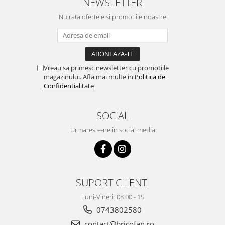
NEWSLETTER
Proiectoare & lampi de lucru
Nu rata ofertele si promotiile noastre
Veioze si Lampi
Cantarire
Cantare comerciale
Cantare Corporale
Vreau sa primesc newsletter cu promotiile
Aparate de spalat cu presiune si
magazinului. Afla mai multe in
Politica de
accesorii
Confidentialitate
Accesorii aparatele de spalat cu
presiune
SOCIAL
Aparate de spalat cu presiune
Urmareste-ne in social media
Instalatii sanitare
Articole si accesorii pentru baie
Baterii baie
Baterii bucatarie
SUPORT CLIENTI
Baterii cada
Luni-Vineri: 08:00 - 15
Baterii electrice
0743802580
Baterii lavoar
contact@bricofan.ro