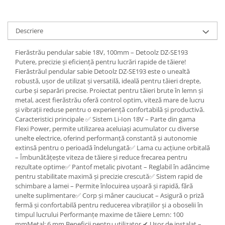
Tractoraș de tuns gazonul
Zootehnie
Descriere
Incubatoare, oparitoare si
deplumatoare
Fierăstrău pendular sabie 18V, 100mm – Detoolz DZ-SE193
Echipamente pentru animale
Putere, precizie și eficiență pentru lucrări rapide de tăiere!
Aparate de tuns animale
Fierăstrăul pendular sabie Detoolz DZ-SE193 este o unealtă
Piese si accesorii aparate de tuns
robustă, ușor de utilizat și versatilă, ideală pentru tăieri drepte,
animale
curbe și separări precise. Proiectat pentru tăieri brute în lemn și
metal, acest fierăstrău oferă control optim, viteză mare de lucru
Tarcuri animale
și vibrații reduse pentru o experiență confortabilă și productivă.
Semanatori
Caracteristici principale ✅ Sistem Li-Ion 18V – Parte din gama
Flexi Power, permite utilizarea aceluiași acumulator cu diverse
Masini batut stalpi si accesorii
unelte electrice, oferind performanță constantă și autonomie
Roabe & accesorii
extinsă pentru o perioadă îndelungată✅ Lama cu acțiune orbitală
– Îmbunătățește viteza de tăiere și reduce frecarea pentru
Casute gradina si cutii depozitare
rezultate optime✅ Pantof metalic pivotant – Reglabil în adâncime
pentru stabilitate maximă și precizie crescută✅ Sistem rapid de
Mobilier gradina
schimbare a lamei – Permite înlocuirea ușoară și rapidă, fără
Corturi, Prelate si plase de
unelte suplimentare✅ Corp și mâner cauciucat – Asigură o priză
umbrire
fermă și confortabilă pentru reducerea vibrațiilor și a oboselii în
timpul lucrului Performanțe maxime de tăiere Lemn: 100
Lopeti zapada
mmMetal: 6 mm Beneficii pentru utilizator ✔ Ușor de instalat –