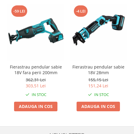
Pentru Casa si Camping
-59 LEI
-4 LEI
Aragaze, plite, piese butelii de
voiaj
Accesorii aragaze & butelii
Butelii
Gratare
Pirostrii si accesorii pentru gatit
Plite & aragaze
Iluminat & electrice
Fierastrau pendular sabie
Fierastrau pendular sabie
18V fara perii 200mm
18V 28mm
Prelungitoare & cabluri electrice
362,31 Lei
155,15 Lei
Becuri
303,51 Lei
151,24 Lei
Coliere plastic
IN STOC
IN STOC
Conectori/doze
Corpuri de iluminat
ADAUGA IN COS
ADAUGA IN COS
Lampi solare
Lanterne
Lumina de crestere pentru plante