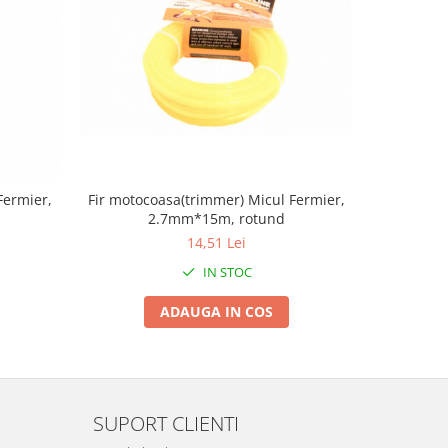
Fermier,
Fir motocoasa(trimmer) Micul Fermier,
Fir motoc
2.7mm*15m, rotund
14,51 Lei
IN STOC
ADAUGA IN COS
SUPORT CLIENTI