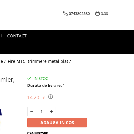
0743802580
0,00
I
CONTACT
ce /
Fire MTC, trimmere metal plat /
rmier,
IN STOC
Durata de livrare:
1
14,20 Lei
ADAUGA IN COS
0743802580