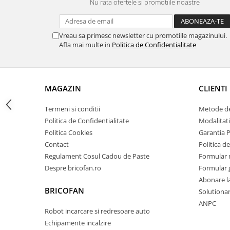
Nu rata ofertele si promotiile noastre
Zdrobitoare si teascuri
Teascuri
Vreau sa primesc newsletter cu promotiile magazinului.
Zdrobitoare electrice
Afla mai multe in
Politica de Confidentialitate
Zdrobitoare electrice & manuale
Zdrobitoare manuale
Masini de cusut si accesorii
MAGAZIN
CLIENTI
Articole antidaunatori gradina
Termeni si conditii
Metode de
Sere si solarii
Politica de Confidentialitate
Modalitati
Suflante si aspiratoare exterior
Politica Cookies
Garantia 
Unelte altoit
Contact
Politica de
Regulament Cosul Cadou de Paste
Formular 
Unelte manuale de gradina -
Despre bricofan.ro
Formular 
Stropitori
Abonare l
Folie si plase pt plante
BRICOFAN
Solutionare
ANPC
Masini de maturat manuale
Robot incarcare si redresoare auto
Masini batut stalpi
Echipamente incalzire