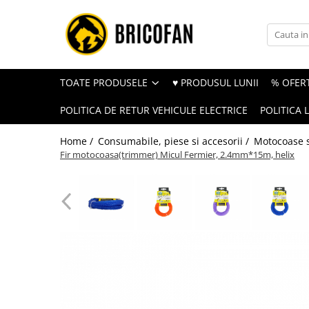
Toate Produsele
Vehicule electrice
TOATE PRODUSELE
♥ PRODUSUL LUNII
% OFERT
Atv
POLITICA DE RETUR VEHICULE ELECTRICE
POLITICA 
Cu permis
Fără permis
Home /
Consumabile, piese si accesorii /
Motocoase s
Fir motocoasa(trimmer) Micul Fermier, 2.4mm*15m, helix
Masini electrice
Motocross
Piese de schimb vehicule electrice
Scutere electrice
Scutere pe benzina
Tricicluri cargo fara permis
Tricicluri persoane
Trotinete electrice