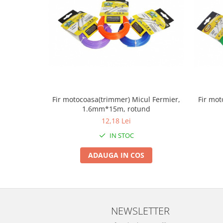
Tractoraș de tuns gazonul
Zootehnie
Incubatoare, oparitoare si
deplumatoare
Echipamente pentru animale
Aparate de tuns animale
Piese si accesorii aparate de tuns
animale
Fir motocoasa(trimmer) Micul Fermier,
Fir mot
Tarcuri animale
1.6mm*15m, rotund
Semanatori
12,18 Lei
Masini batut stalpi si accesorii
IN STOC
Roabe & accesorii
ADAUGA IN COS
Casute gradina si cutii depozitare
Mobilier gradina
Corturi, Prelate si plase de
umbrire
NEWSLETTER
Lopeti zapada