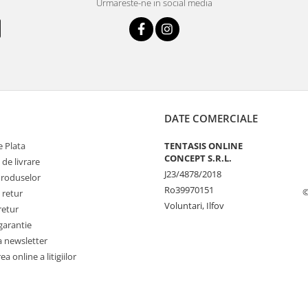
Urmareste-ne in social media
DATE COMERCIALE
 Plata
TENTASIS ONLINE
CONCEPT S.R.L.
 de livrare
J23/4878/2018
Produselor
Ro39970151
©
 retur
Voluntari, Ilfov
retur
garantie
a newsletter
a online a litigiilor