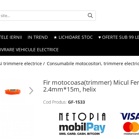
ELE IERNII
IN TREND
★ LICHIDARE STOC
♥ OFERTE SUB 99 LE
LIVRARE VEHICULE ELECTRICE
i trimmere electrice /
Consumabile motocositori, trimmere electri
Fir motocoasa(trimmer) Micul Fe
2.4mm*15m, helix
Cod Produs:
GF-1533