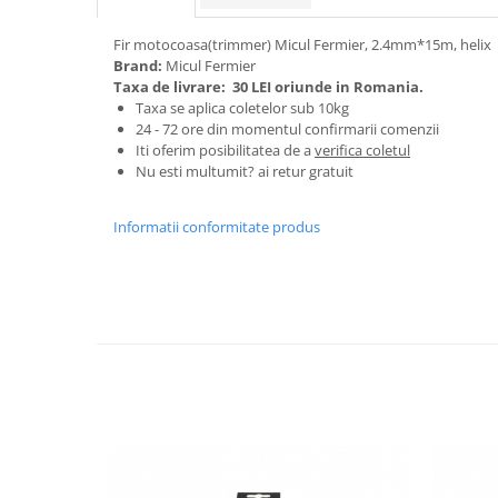
Granulatoare
Mori pentru cereale
Fir motocoasa(trimmer) Micul Fermier, 2.4mm*15m, helix
Brand:
Micul Fermier
Mori pentru fructe si legume
Taxa de livrare:
30 LEI oriunde in Romania.
Mori pentru furaje
Taxa se aplica coletelor sub 10kg
24 - 72 ore din momentul confirmarii comenzii
Mori pentru furaje si resturi
Iti oferim posibilitatea de a
verifica coletul
vegetale
Nu esti multumit? ai retur gratuit
Motoare granulatoare
Piese si accesorii mori
Informatii conformitate produs
Tocatoare furaje si crengi
Tocatoare furaje
Consumabile si acesorii tocatoare
Tocatoare crengi
Motocoase, Trimmere si Masini de
tuns gazon
Motocositori cu motoare 2T
Trimmere electrice
Masini de tuns gazon pe benzina