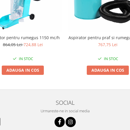
tor pentru rumegus 1150 mc/h
Aspirator pentru praf si rume
864,05 Lei
724,88 Lei
767,75 Lei
IN STOC
IN STOC
ADAUGA IN COS
ADAUGA IN COS
SOCIAL
Urmareste-ne in social media