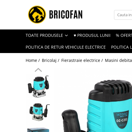
Toate Produsele
Vehicule electrice
TOATE PRODUSELE
♥ PRODUSUL LUNII
% OFERT
Atv
POLITICA DE RETUR VEHICULE ELECTRICE
POLITICA 
Cu permis
Fără permis
Home /
Bricolaj /
Fierastraie electrice /
Masini debita
Masini electrice
Motocross
Piese de schimb vehicule electrice
Scutere electrice
Scutere pe benzina
Tricicluri cargo fara permis
Tricicluri persoane
Trotinete electrice