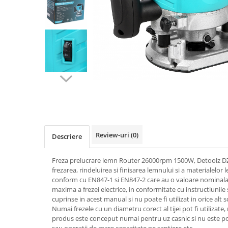
Biciclete, trotinete, triciclete
Biciclete electrice
Triciclete
Gradina
Motoburghie si accesorii
Accesorii motoburghie
Motoburghie
Drujbe, fierastraie electrice
Drujbe pe benzina
Review-uri
(0)
Descriere
Drujbe cu acumulator
Consumabile drujbe, fierastraie
Freza prelucrare lemn Router 26000rpm 1500W, Detoolz D
electrice
frezarea, rindeluirea si finisarea lemnului si a materialelor
Drujbe electrice
conform cu EN847-1 si EN847-2 care au o valoare nominala
maxima a frezei electrice, in conformitate cu instructiunile
Unelte electrice busteni
cuprinse in acest manual si nu poate fi utilizat in orice alt 
Mori cereale si batoze porumb
Numai frezele cu un diametru corect al tijei pot fi utilizate
produs este conceput numai pentru uz casnic si nu este pot
Batoze - mori desfacat porumb
sau operatii de mare capacitate pe santiere etc.