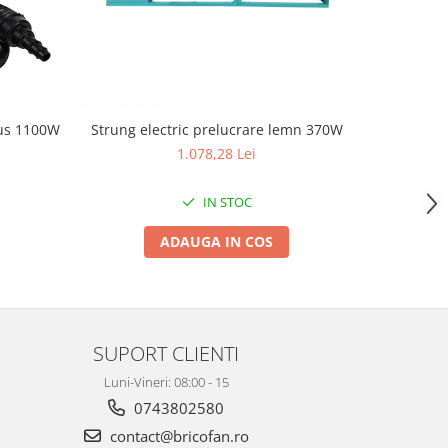
gus 1100W
Strung electric prelucrare lemn 370W
Strung ele
1.078,28 Lei
IN STOC
ADAUGA IN COS
SUPORT CLIENTI
Luni-Vineri: 08:00 - 15
0743802580
contact@bricofan.ro