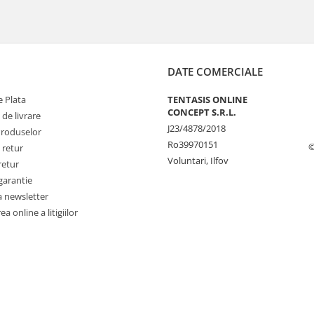
DATE COMERCIALE
 Plata
TENTASIS ONLINE
CONCEPT S.R.L.
 de livrare
J23/4878/2018
Produselor
Ro39970151
©
 retur
Voluntari, Ilfov
retur
garantie
a newsletter
a online a litigiilor