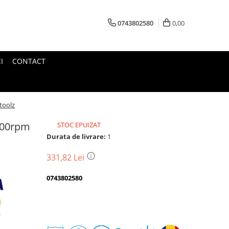
0743802580
0,00
I
CONTACT
toolz
000rpm
STOC EPUIZAT
Durata de livrare:
1
331,82 Lei
0743802580
Transport
gratuit
Perioada
Magazin
De
Garantie
Deschidere
Retur
Romanesc
la
Suport
2
colet
In
a
Cele