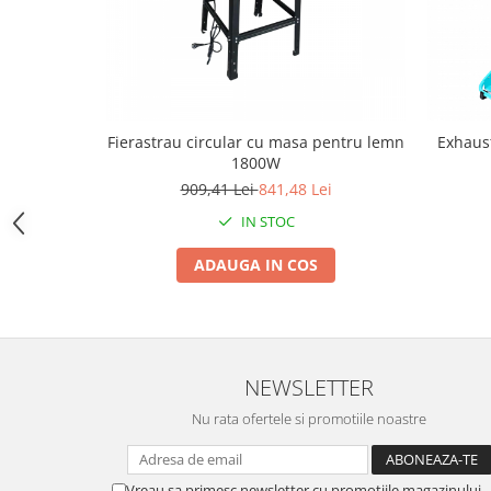
Zdrobitoare si teascuri
Teascuri
Zdrobitoare electrice
Zdrobitoare electrice & manuale
Fierastrau circular cu masa pentru lemn
Exhaus
Zdrobitoare manuale
1800W
Masini de cusut si accesorii
909,41 Lei
841,48 Lei
Articole antidaunatori gradina
IN STOC
Sere si solarii
ADAUGA IN COS
Suflante si aspiratoare exterior
Unelte altoit
Unelte manuale de gradina -
Stropitori
NEWSLETTER
Folie si plase pt plante
Nu rata ofertele si promotiile noastre
Masini de maturat manuale
Masini batut stalpi
Vreau sa primesc newsletter cu promotiile magazinului.