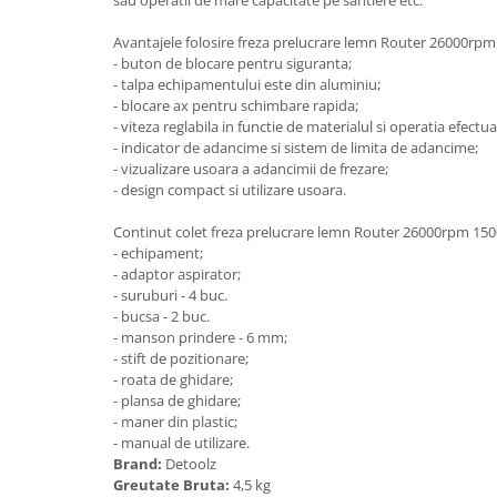
Granulatoare
Avantajele folosire freza prelucrare lemn Router 26000rp
Mori pentru cereale
- buton de blocare pentru siguranta;
Mori pentru fructe si legume
- talpa echipamentului este din aluminiu;
Mori pentru furaje
- blocare ax pentru schimbare rapida;
- viteza reglabila in functie de materialul si operatia efectua
Mori pentru furaje si resturi
- indicator de adancime si sistem de limita de adancime;
vegetale
- vizualizare usoara a adancimii de frezare;
Motoare granulatoare
- design compact si utilizare usoara.
Piese si accesorii mori
Continut colet freza prelucrare lemn Router 26000rpm 15
Tocatoare furaje si crengi
- echipament;
Tocatoare furaje
- adaptor aspirator;
- suruburi - 4 buc.
Consumabile si acesorii tocatoare
- bucsa - 2 buc.
Tocatoare crengi
- manson prindere - 6 mm;
- stift de pozitionare;
Motocoase, Trimmere si Masini de
- roata de ghidare;
tuns gazon
- plansa de ghidare;
Motocositori cu motoare 2T
- maner din plastic;
- manual de utilizare.
Trimmere electrice
Brand:
Detoolz
Masini de tuns gazon pe benzina
Greutate Bruta:
4,5 kg