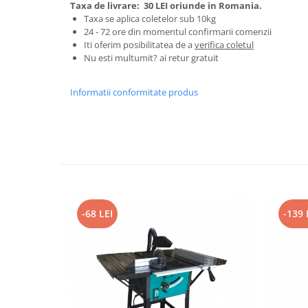
Tractoraș de tuns gazonul
Taxa de livrare:
30 LEI oriunde in Romania.
Taxa se aplica coletelor sub 10kg
Zootehnie
24 - 72 ore din momentul confirmarii comenzii
Incubatoare, oparitoare si
Iti oferim posibilitatea de a
verifica coletul
deplumatoare
Nu esti multumit? ai retur gratuit
Echipamente pentru animale
Informatii conformitate produs
Aparate de tuns animale
Piese si accesorii aparate de tuns
animale
Tarcuri animale
Semanatori
Masini batut stalpi si accesorii
Roabe & accesorii
-68 LEI
-139 
Casute gradina si cutii depozitare
Mobilier gradina
Corturi, Prelate si plase de
umbrire
Lopeti zapada