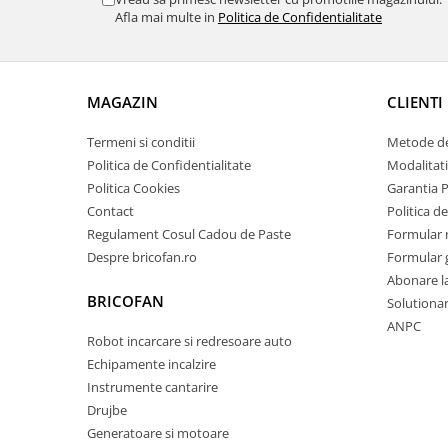
Pentru Casa si Camping
Afla mai multe in
Politica de Confidentialitate
Aragaze, plite, piese butelii de
voiaj
Accesorii aragaze & butelii
MAGAZIN
CLIENTI
Butelii
Termeni si conditii
Metode de
Gratare
Politica de Confidentialitate
Modalitati
Pirostrii si accesorii pentru gatit
Politica Cookies
Garantia 
Plite & aragaze
Contact
Politica de
Iluminat & electrice
Regulament Cosul Cadou de Paste
Formular 
Prelungitoare & cabluri electrice
Despre bricofan.ro
Formular 
Becuri
Abonare l
BRICOFAN
Solutionare
Coliere plastic
ANPC
Conectori/doze
Robot incarcare si redresoare auto
Corpuri de iluminat
Echipamente incalzire
Lampi solare
Instrumente cantarire
Lanterne
Drujbe
Generatoare si motoare
Lumina de crestere pentru plante