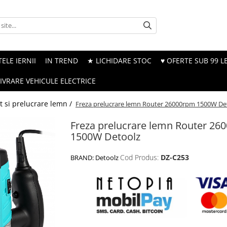
ELE IERNII
IN TREND
★ LICHIDARE STOC
♥ OFERTE SUB 99 LE
LIVRARE VEHICULE ELECTRICE
t si prelucrare lemn /
Freza prelucrare lemn Router 26000rpm 1500W De
Freza prelucrare lemn Router 26
1500W Detoolz
Cod Produs:
DZ-C253
BRAND:
Detoolz