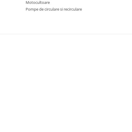
Motocultoare
Proiectoare & lampi de lucru
Pompe de circulare si recirculare
Veioze si Lampi
Cantarire
Cantare comerciale
Cantare Corporale
Aparate de spalat cu presiune si
accesorii
Accesorii aparatele de spalat cu
presiune
Aparate de spalat cu presiune
Instalatii sanitare
Articole si accesorii pentru baie
Baterii baie
Baterii bucatarie
Baterii cada
Baterii electrice
Baterii lavoar