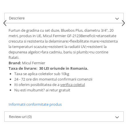
Tractoraș de tuns gazonul
Zootehnie
Incubatoare, oparitoare si
Descriere
deplumatoare
Furtun de gradina cu set duze, Bluebos Plus, diametru 3/4", 20
Echipamente pentru animale
metri, produs in UE, Micul Fermier GF-2123Beneficii:•etanseitate
Aparate de tuns animale
crescuta si rezistenta la delaminare;•flexibilitate mare;•rezistenta
Piese si accesorii aparate de tuns
la temperaturi scazute;•rezistent la radiatii UV;•rezistent la
animale
depunerea algelor;•fara cadmiu, bariu si plumb;•nu contine
ftalati.
Tarcuri animale
Brand:
Micul Fermier
Semanatori
Taxa de livrare:
30 LEI oriunde in Romania.
Taxa se aplica coletelor sub 10kg
Masini batut stalpi si accesorii
24 - 72 ore din momentul confirmarii comenzii
Roabe & accesorii
Iti oferim posibilitatea de a
verifica coletul
Nu esti multumit? ai retur gratuit
Casute gradina si cutii depozitare
Mobilier gradina
Informatii conformitate produs
Corturi, Prelate si plase de
umbrire
Review-uri
(0)
Lopeti zapada