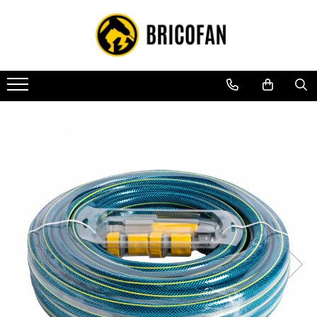
Toate Produsele
Vehicule electrice
Atv
Cu permis
Fără permis
Masini electrice
Motocross
Piese de schimb vehicule electrice
Scutere electrice
Scutere pe benzina
Tricicluri cargo fara permis
Tricicluri persoane
Trotinete electrice