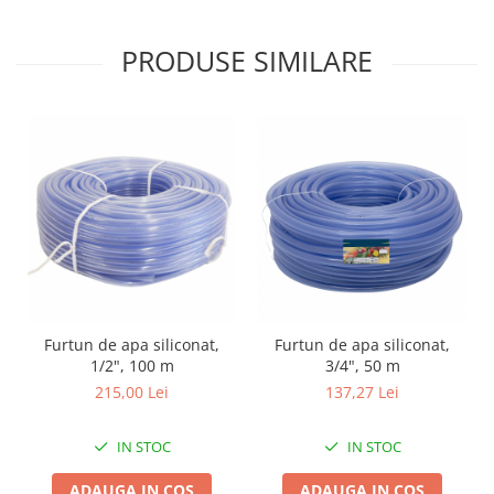
Zdrobitoare si teascuri
PRODUSE SIMILARE
Teascuri
Zdrobitoare electrice
Zdrobitoare electrice & manuale
Zdrobitoare manuale
Masini de cusut si accesorii
Articole antidaunatori gradina
Sere si solarii
Suflante si aspiratoare exterior
Unelte altoit
Unelte manuale de gradina -
Furtun de apa siliconat,
Furtun de apa siliconat,
1/2", 100 m
3/4", 50 m
Stropitori
215,00 Lei
137,27 Lei
Folie si plase pt plante
Masini de maturat manuale
IN STOC
IN STOC
Masini batut stalpi
ADAUGA IN COS
ADAUGA IN COS