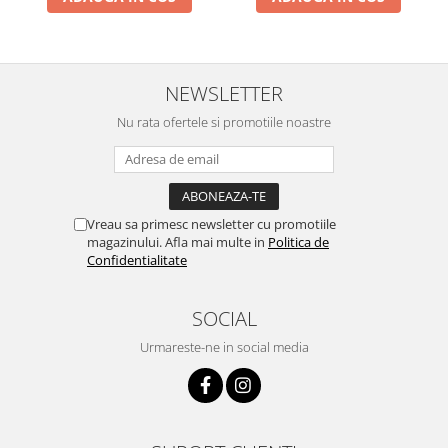
Pentru Casa si Camping
Aragaze, plite, piese butelii de
voiaj
NEWSLETTER
Accesorii aragaze & butelii
Butelii
Nu rata ofertele si promotiile noastre
Gratare
Pirostrii si accesorii pentru gatit
Plite & aragaze
Iluminat & electrice
Vreau sa primesc newsletter cu promotiile
magazinului. Afla mai multe in
Politica de
Prelungitoare & cabluri electrice
Confidentialitate
Becuri
Coliere plastic
SOCIAL
Conectori/doze
Urmareste-ne in social media
Corpuri de iluminat
Lampi solare
Lanterne
Lumina de crestere pentru plante