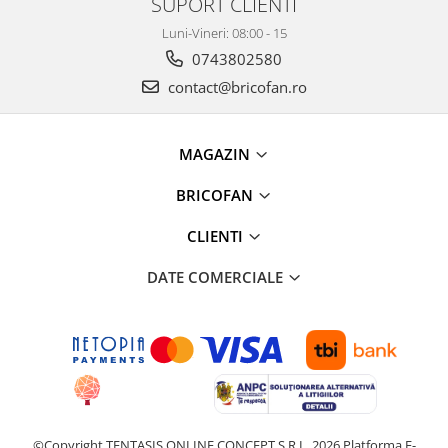
SUPORT CLIENTI
Proiectoare & lampi de lucru
Luni-Vineri: 08:00 - 15
Veioze si Lampi
0743802580
Cantarire
contact@bricofan.ro
Cantare comerciale
Cantare Corporale
Aparate de spalat cu presiune si
MAGAZIN
accesorii
BRICOFAN
Accesorii aparatele de spalat cu
presiune
CLIENTI
Aparate de spalat cu presiune
Instalatii sanitare
DATE COMERCIALE
Articole si accesorii pentru baie
Baterii baie
Baterii bucatarie
Baterii cada
Baterii electrice
Baterii lavoar
©Copyright TENTASIS ONLINE CONCEPT S.R.L. 2026
Platforma E-