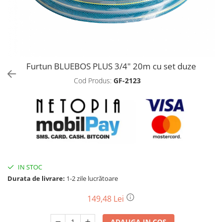
Biciclete, trotinete, triciclete
Biciclete electrice
Triciclete
Gradina
Furtun BLUEBOS PLUS 3/4" 20m cu set duze
Motoburghie si accesorii
Cod Produs:
GF-2123
Accesorii motoburghie
Motoburghie
Drujbe, fierastraie electrice
Drujbe pe benzina
Drujbe cu acumulator
Consumabile drujbe, fierastraie
electrice
IN STOC
Drujbe electrice
Durata de livrare:
1-2 zile lucrătoare
Unelte electrice busteni
149,48 Lei
Mori cereale si batoze porumb
Batoze - mori desfacat porumb
ADAUGA IN COS