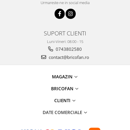
Urmareste-ne in social media
Proiectoare & lampi de lucru
Veioze si Lampi
Cantarire
Cantare comerciale
SUPORT CLIENTI
Cantare Corporale
Luni-Vineri: 08:00 - 15
Aparate de spalat cu presiune si
accesorii
0743802580
contact@bricofan.ro
Accesorii aparatele de spalat cu
presiune
Aparate de spalat cu presiune
MAGAZIN
Instalatii sanitare
Articole si accesorii pentru baie
BRICOFAN
Baterii baie
CLIENTI
Baterii bucatarie
Baterii cada
DATE COMERCIALE
Baterii electrice
Baterii lavoar