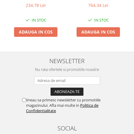
850 W, 50 M Refulare, 90
pompare 45m, carcasa
Pentru Casa si Camping
234,78 Lei
764,34 Lei
L/Min
pompa fonta, volum butelie
Aragaze, plite, piese butelii de
24 litri
voiaj
IN STOC
IN STOC
Accesorii aragaze & butelii
ADAUGA IN COS
ADAUGA IN COS
Butelii
Gratare
Pirostrii si accesorii pentru gatit
Plite & aragaze
NEWSLETTER
Iluminat & electrice
Nu rata ofertele si promotiile noastre
Prelungitoare & cabluri electrice
Becuri
Coliere plastic
Conectori/doze
Vreau sa primesc newsletter cu promotiile
magazinului. Afla mai multe in
Politica de
Corpuri de iluminat
Confidentialitate
Lampi solare
Lanterne
SOCIAL
Lumina de crestere pentru plante