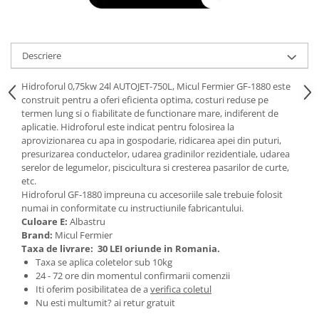
Tractoraș de tuns gazonul
Zootehnie
Incubatoare, oparitoare si
Descriere
deplumatoare
Echipamente pentru animale
Hidroforul 0,75kw 24l AUTOJET-750L, Micul Fermier GF-1880 este
Aparate de tuns animale
construit pentru a oferi eficienta optima, costuri reduse pe
termen lung si o fiabilitate de functionare mare, indiferent de
Piese si accesorii aparate de tuns
aplicatie. Hidroforul este indicat pentru folosirea la
animale
aprovizionarea cu apa in gospodarie, ridicarea apei din puturi,
Tarcuri animale
presurizarea conductelor, udarea gradinilor rezidentiale, udarea
Semanatori
serelor de legumelor, piscicultura si cresterea pasarilor de curte,
etc.
Masini batut stalpi si accesorii
Hidroforul GF-1880 impreuna cu accesoriile sale trebuie folosit
numai in conformitate cu instructiunile fabricantului.
Roabe & accesorii
Culoare E:
Albastru
Casute gradina si cutii depozitare
Brand:
Micul Fermier
Taxa de livrare:
30 LEI oriunde in Romania.
Mobilier gradina
Taxa se aplica coletelor sub 10kg
Corturi, Prelate si plase de
24 - 72 ore din momentul confirmarii comenzii
Iti oferim posibilitatea de a
verifica coletul
umbrire
Nu esti multumit? ai retur gratuit
Lopeti zapada