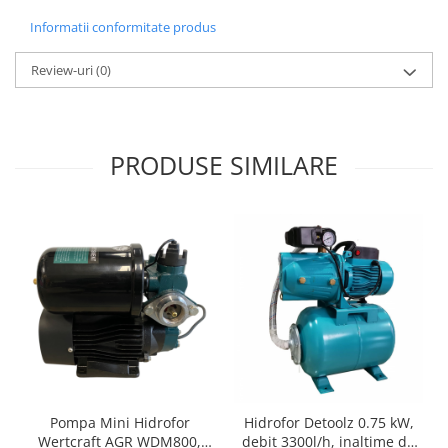
Zdrobitoare si teascuri
Informatii conformitate produs
Teascuri
Review-uri
(0)
Zdrobitoare electrice
Zdrobitoare electrice & manuale
Zdrobitoare manuale
Masini de cusut si accesorii
PRODUSE SIMILARE
Articole antidaunatori gradina
Sere si solarii
Suflante si aspiratoare exterior
Unelte altoit
Unelte manuale de gradina -
Stropitori
Folie si plase pt plante
Masini de maturat manuale
Pompa Mini Hidrofor
Hidrofor Detoolz 0.75 kW,
Masini batut stalpi
Wertcraft AGR WDM800,
debit 3300l/h, inaltime de