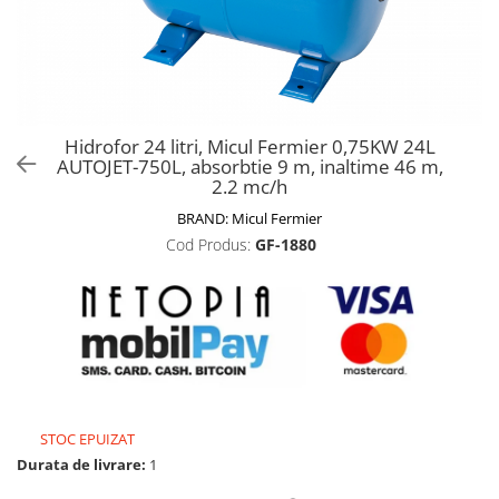
Biciclete, trotinete, triciclete
Biciclete electrice
Triciclete
Gradina
Hidrofor 24 litri, Micul Fermier 0,75KW 24L
Motoburghie si accesorii
AUTOJET-750L, absorbtie 9 m, inaltime 46 m,
2.2 mc/h
Accesorii motoburghie
BRAND:
Micul Fermier
Motoburghie
Cod Produs:
GF-1880
Drujbe, fierastraie electrice
Drujbe pe benzina
Drujbe cu acumulator
Consumabile drujbe, fierastraie
electrice
Drujbe electrice
Unelte electrice busteni
STOC EPUIZAT
Mori cereale si batoze porumb
Durata de livrare:
1
Batoze - mori desfacat porumb