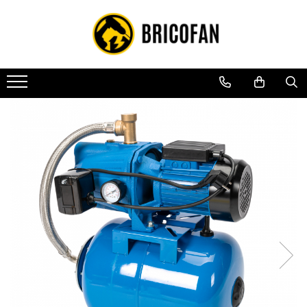
Toate Produsele
Vehicule electrice
Atv
Cu permis
Fără permis
Masini electrice
Motocross
Piese de schimb vehicule electrice
Scutere electrice
Scutere pe benzina
Tricicluri cargo fara permis
Tricicluri persoane
Trotinete electrice