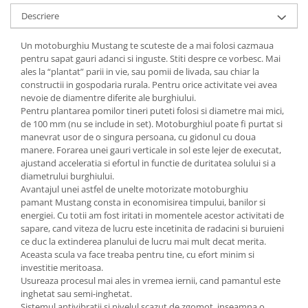
Chiuvete bucatarie compozit
Descriere
Chiuvete inox
Coloane de dus
Un motoburghiu Mustang te scuteste de a mai folosi cazmaua
pentru sapat gauri adanci si inguste. Stiti despre ce vorbesc. Mai
Robineti
ales la “plantat” parii in vie, sau pomii de livada, sau chiar la
Scari
constructii in gospodaria rurala. Pentru orice activitate vei avea
nevoie de diamentre diferite ale burghiului.
Tapet 3D Autoadeziv
Pentru plantarea pomilor tineri puteti folosi si diametre mai mici,
Climatizare si echipamente de
de 100 mm (nu se include in set). Motoburghiul poate fi purtat si
incalzire
manevrat usor de o singura persoana, cu gidonul cu doua
manere. Forarea unei gauri verticale in sol este lejer de executat,
Aere conditionate
ajustand acceleratia si efortul in functie de duritatea solului si a
Echipamente pt incalzire
diametrului burghiului.
Avantajul unei astfel de unelte motorizate motoburghiu
Panouri solare
pamant Mustang consta in economisirea timpului, banilor si
Paturi electrice cu incalzire
energiei. Cu totii am fost iritati in momentele acestor activitati de
Sobe pe lemne
sapare, cand viteza de lucru este incetinita de radacini si buruieni
ce duc la extinderea planului de lucru mai mult decat merita.
Umidificatoare
Aceasta scula va face treaba pentru tine, cu efort minim si
Ventilatoare
investitie meritoasa.
Kituri de siguranta si supravietuire
Usureaza procesul mai ales in vremea iernii, cand pamantul este
inghetat sau semi-inghetat.
Kit-uri siguranta auto
Sistemul antivibratii si nivelul scazut de zgomot, inseamna o