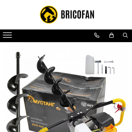
Toate Produsele
Vehicule electrice
Atv
Cu permis
Fără permis
Masini electrice
Motocross
Piese de schimb vehicule electrice
Scutere electrice
Scutere pe benzina
Tricicluri cargo fara permis
Tricicluri persoane
Trotinete electrice