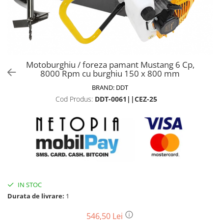
Biciclete, trotinete, triciclete
Biciclete electrice
Triciclete
Gradina
Motoburghiu / foreza pamant Mustang 6 Cp,
Motoburghie si accesorii
8000 Rpm cu burghiu 150 x 800 mm
Accesorii motoburghie
BRAND:
DDT
Motoburghie
Cod Produs:
DDT-0061||CEZ-25
Drujbe, fierastraie electrice
Drujbe pe benzina
Drujbe cu acumulator
Consumabile drujbe, fierastraie
electrice
Drujbe electrice
IN STOC
Unelte electrice busteni
Durata de livrare:
1
Mori cereale si batoze porumb
Batoze - mori desfacat porumb
546,50 Lei