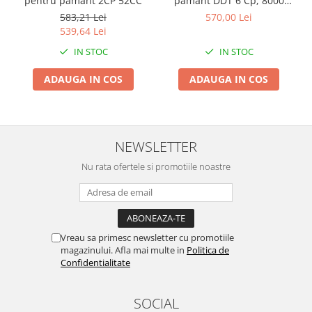
pentru pamant 2CP 52CC
pamant DDT 6 Cp, 8000
Rpm, fara burghiu
Intretinere interior/exterior
583,21 Lei
570,00 Lei
539,64 Lei
Modulatoare FM
Perii de zapada si raclete
IN STOC
IN STOC
Pompe de transfer
ADAUGA IN COS
ADAUGA IN COS
Decoratiuni, ornamente si articole
Craciun
Accesorii si componente craciun
Beteala si ghirlande Craciun
NEWSLETTER
Brazi de Craciun
Nu rata ofertele si promotiile noastre
Costume Craciun
Decoratiuni luminoase exterioare &
interioare
Figurine muzicale
Vreau sa primesc newsletter cu promotiile
Figurine si decoratiuni Craciun
magazinului. Afla mai multe in
Politica de
Confidentialitate
Furtun - Tub - rola craciun
Instalatii Craciun 220V
Instalatii cu baterii
SOCIAL