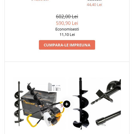
MM
44,40 Lei
Zdrobitoare si teascuri
Teascuri
602,00 Lei
590,90 Lei
Zdrobitoare electrice
Economisesti
Zdrobitoare electrice & manuale
11,10 Lei
Zdrobitoare manuale
CUMPARA-LE IMPREUNA
Masini de cusut si accesorii
Articole antidaunatori gradina
Sere si solarii
Suflante si aspiratoare exterior
Unelte altoit
Unelte manuale de gradina -
Stropitori
Folie si plase pt plante
Masini de maturat manuale
Masini batut stalpi