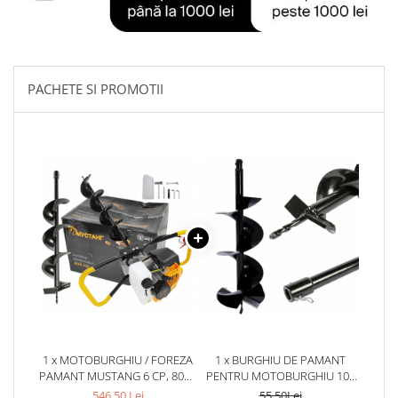
Tractoraș de tuns gazonul
Zootehnie
Incubatoare, oparitoare si
deplumatoare
PACHETE SI PROMOTII
Echipamente pentru animale
Aparate de tuns animale
Piese si accesorii aparate de tuns
animale
Tarcuri animale
Semanatori
Masini batut stalpi si accesorii
Roabe & accesorii
Casute gradina si cutii depozitare
Mobilier gradina
Corturi, Prelate si plase de
1 x MOTOBURGHIU / FOREZA
1 x BURGHIU DE PAMANT
umbrire
PAMANT MUSTANG 6 CP, 8000
PENTRU MOTOBURGHIU 100
Lopeti zapada
RPM CU BURGHIU 150 X 800
MM X 800 MM
546,50 Lei
55,50Lei