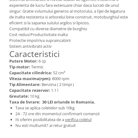
Kit-uri Supravietuire si Accesorii
experienta de lucru fara extenuare chiar daca lucrati de unul
Camping
singur. Gratie volumului generos al motorului, a tijei de legatura
de inalta rezistenta si arborelui bine construit, motoburghiul este
Curatenie si menaj
eficient si la saparea sulului argilos si lipicios.
Accesorii ingrijire casa
Compatibil cu diverse diametre de burghiu
Cost redus/Productivitate inalta
Accesorii maturi, mopuri si galeti
Protectie impotriva supraincalzirii
Aparate de calcat
Sistem antivibratii activ
Caracteristici
Aspiratoare electrice
Cutii depozitare diverse
Putere Motor:
6 cp
Tip motor:
Termic
Cutii depozitare medicamente
Capacitate cilindrica:
52 cm³
Cutii pentru chei
Viteza maxima(rpm):
8000 rpm
Tip Alimentare:
Benzina ( 2 timpi )
Dulapuri si rafturi de depozitare
Capacitate rezervor:
1.1 l
Maturi, mopuri si galeti
Greutate:
10 kg
Organizatoare imbracaminte si
Taxa de livrare:
30 LEI oriunde in Romania.
incaltaminte
Taxa se aplica coletelor sub 10kg
24 - 72 ore din momentul confirmarii comenzii
Perii de curatare
Iti oferim posibilitatea de a
verifica coletul
Perii si aparate scame
Nu esti multumit? ai retur gratuit
Stergatoare geam