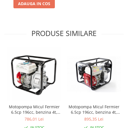
Chiuvete bucatarie compozit
ADAUGA IN COS
Chiuvete inox
Coloane de dus
Robineti
PRODUSE SIMILARE
Scari
Tapet 3D Autoadeziv
Climatizare si echipamente de
incalzire
Aere conditionate
Echipamente pt incalzire
Panouri solare
Paturi electrice cu incalzire
Sobe pe lemne
Umidificatoare
Motopompa Micul Fermier
Motopompa Micul Fermier
Ventilatoare
6.5cp 196cc, benzina 4t,
6.5cp 196cc, benzina 4t,
Kituri de siguranta si supravietuire
racord 2", debit 30000l/h
racord 3", debit 60000l/h
786,01 Lei
895,35 Lei
Kit-uri siguranta auto
IN STOC
IN STOC