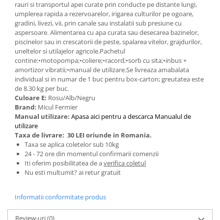
rauri si transportul apei curate prin conducte pe distante lungi,
Pentru Casa si Camping
umplerea rapida a rezervoarelor, irigarea culturilor pe ogoare,
Aragaze, plite, piese butelii de
gradini, livezi, vii, prin canale sau instalatii sub presiune cu
voiaj
aspersoare. Alimentarea cu apa curata sau desecarea bazinelor,
piscinelor sau in crescatorii de peste, spalarea vitelor, grajdurilor,
Accesorii aragaze & butelii
uneltelor si utilajelor agricole.Pachetul
Butelii
contine:•motopompa;•coliere;•racord;•sorb cu sita;•inbus +
Gratare
amortizor vibratii;•manual de utilizare.Se livreaza amabalata
individual si in numar de 1 buc pentru box-carton; greutatea este
Pirostrii si accesorii pentru gatit
de 8.30 kg per buc.
Plite & aragaze
Culoare E:
Rosu/Alb/Negru
Brand:
Micul Fermier
Iluminat & electrice
Manual utilizare:
Apasa aici pentru a descarca Manualul de
Prelungitoare & cabluri electrice
utilizare
Taxa de livrare:
30 LEI oriunde in Romania.
Becuri
Taxa se aplica coletelor sub 10kg
Coliere plastic
24 - 72 ore din momentul confirmarii comenzii
Conectori/doze
Iti oferim posibilitatea de a
verifica coletul
Nu esti multumit? ai retur gratuit
Corpuri de iluminat
Lampi solare
Informatii conformitate produs
Lanterne
Lumina de crestere pentru plante
Review-uri
(0)