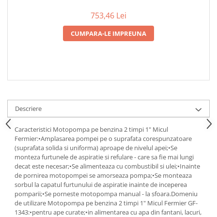
Zdrobitoare si teascuri
753,46 Lei
Teascuri
CUMPARA-LE IMPREUNA
Zdrobitoare electrice
Zdrobitoare electrice & manuale
Zdrobitoare manuale
Masini de cusut si accesorii
Articole antidaunatori gradina
Sere si solarii
Descriere
Suflante si aspiratoare exterior
Caracteristici Motopompa pe benzina 2 timpi 1" Micul
Unelte altoit
Fermier:•Amplasarea pompei pe o suprafata corespunzatoare
(suprafata solida si uniforma) aproape de nivelul apei;•Se
Unelte manuale de gradina -
monteza furtunele de aspiratie si refulare - care sa fie mai lungi
Stropitori
decat este necesar;•Se alimenteaza cu combustibil si ulei;•Inainte
de pornirea motopompei se amorseaza pompa;•Se monteaza
Folie si plase pt plante
sorbul la capatul furtunului de aspiratie inainte de inceperea
Masini de maturat manuale
pomparii;•Se porneste motopompa manual - la sfoara.Domeniu
de utilizare Motopompa pe benzina 2 timpi 1" Micul Fermier GF-
Masini batut stalpi
1343:•pentru ape curate;•in alimentarea cu apa din fantani, lacuri,