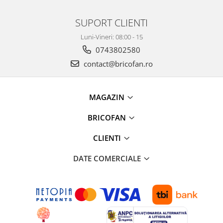
Umerase pentru haine si suporturi
Uscatoare si standere haine
SUPORT CLIENTI
Bucatarie si electrocasnice
Luni-Vineri: 08:00 - 15
Masini de carnati si accesorii
0743802580
Espressoare si cafetiere
contact@bricofan.ro
Masini de piper si nuci
Accesorii si consumabile masini de
tocat carne
MAGAZIN
Autocolant de bucatarie
BRICOFAN
Blendere
Ceaune
CLIENTI
Dozatoare
Fete de masa
DATE COMERCIALE
Fierbatoare
Friteuze
Genti Termoizolante Mancare
Magneti de frigider
Masini de tocat manuale