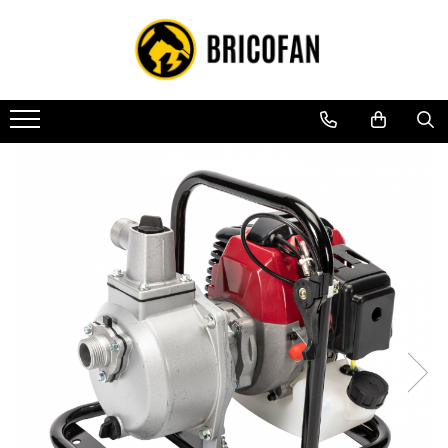
Toate Produsele
Vehicule electrice
Atv
Cu permis
Fără permis
Masini electrice
Motocross
Piese de schimb vehicule electrice
Scutere electrice
Scutere pe benzina
Tricicluri cargo fara permis
Tricicluri persoane
Trotinete electrice