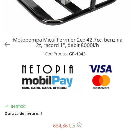
Biciclete, trotinete, triciclete
Biciclete electrice
Triciclete
Gradina
Motopompa Micul Fermier 2cp 42.7cc, benzina
Motoburghie si accesorii
2t, racord 1", debit 8000l/h
Accesorii motoburghie
Cod Produs:
GF-1343
Motoburghie
Drujbe, fierastraie electrice
Drujbe pe benzina
Drujbe cu acumulator
Consumabile drujbe, fierastraie
electrice
Drujbe electrice
IN STOC
Durata de livrare:
1
Unelte electrice busteni
Mori cereale si batoze porumb
634,36 Lei
Batoze - mori desfacat porumb