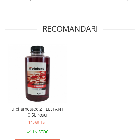
Proiectoare & lampi de lucru
Veioze si Lampi
Cantarire
RECOMANDARI
Cantare comerciale
Cantare Corporale
Aparate de spalat cu presiune si
accesorii
Accesorii aparatele de spalat cu
presiune
Aparate de spalat cu presiune
Instalatii sanitare
Articole si accesorii pentru baie
Baterii baie
Ulei amestec 2T ELEFANT
Baterii bucatarie
0.5L rosu
Baterii cada
11,68 Lei
Baterii electrice
IN STOC
Baterii lavoar