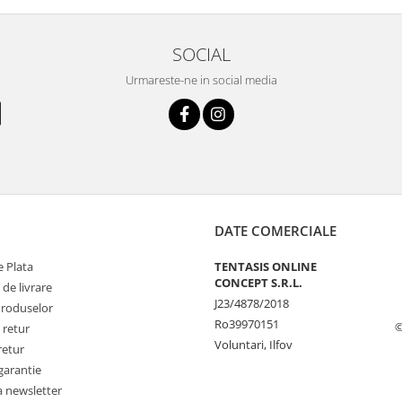
SOCIAL
Urmareste-ne in social media
DATE COMERCIALE
 Plata
TENTASIS ONLINE
CONCEPT S.R.L.
 de livrare
J23/4878/2018
Produselor
Ro39970151
©
 retur
Voluntari, Ilfov
retur
garantie
a newsletter