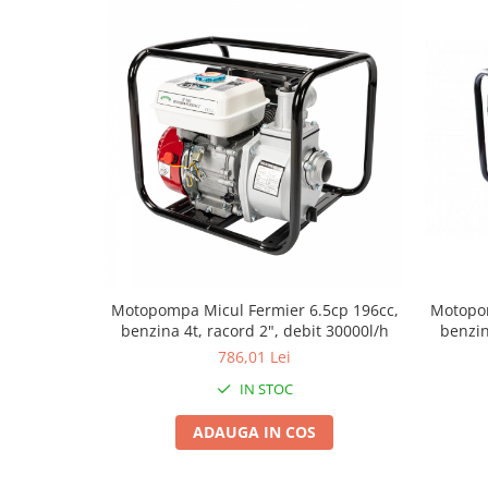
Pentru Casa si Camping
Aragaze, plite, piese butelii de
voiaj
Accesorii aragaze & butelii
Butelii
Gratare
Pirostrii si accesorii pentru gatit
Plite & aragaze
Iluminat & electrice
Prelungitoare & cabluri electrice
Becuri
Motopompa Micul Fermier 6.5cp 196cc,
Motopom
benzina 4t, racord 2", debit 30000l/h
benzin
Coliere plastic
786,01 Lei
Conectori/doze
Corpuri de iluminat
IN STOC
Lampi solare
ADAUGA IN COS
Lanterne
Lumina de crestere pentru plante