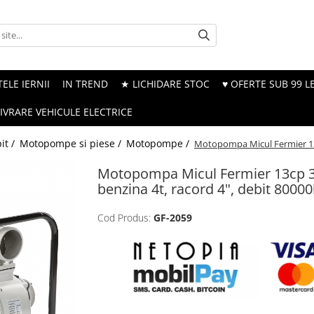
ELE IERNII
IN TREND
★ LICHIDARE STOC
♥ OFERTE SUB 99 LE
LIVRARE VEHICULE ELECTRICE
it /
Motopompe si piese /
Motopompe /
Motopompa Micul Fermier 13c
Motopompa Micul Fermier 13cp 3
benzina 4t, racord 4", debit 80000
Cod Produs:
GF-2059