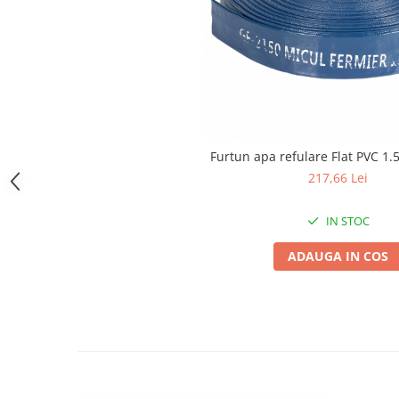
Zdrobitoare si teascuri
Teascuri
Zdrobitoare electrice
Zdrobitoare electrice & manuale
Zdrobitoare manuale
Masini de cusut si accesorii
Furtun apa refulare Flat PVC 1.
Articole antidaunatori gradina
217,66 Lei
Sere si solarii
IN STOC
Suflante si aspiratoare exterior
Unelte altoit
ADAUGA IN COS
Unelte manuale de gradina -
Stropitori
Folie si plase pt plante
Masini de maturat manuale
Masini batut stalpi