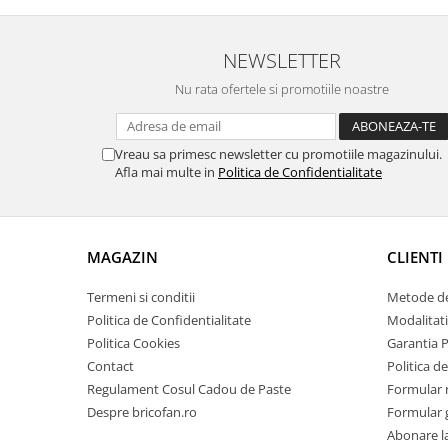
Proiectoare & lampi de lucru
Veioze si Lampi
NEWSLETTER
Cantarire
Nu rata ofertele si promotiile noastre
Cantare comerciale
Cantare Corporale
Aparate de spalat cu presiune si
Vreau sa primesc newsletter cu promotiile magazinului.
accesorii
Afla mai multe in
Politica de Confidentialitate
Accesorii aparatele de spalat cu
presiune
Aparate de spalat cu presiune
MAGAZIN
CLIENTI
Instalatii sanitare
Termeni si conditii
Metode de
Articole si accesorii pentru baie
Politica de Confidentialitate
Modalitati
Baterii baie
Politica Cookies
Garantia 
Baterii bucatarie
Contact
Politica de
Baterii cada
Regulament Cosul Cadou de Paste
Formular 
Baterii electrice
Despre bricofan.ro
Formular 
Baterii lavoar
Abonare l