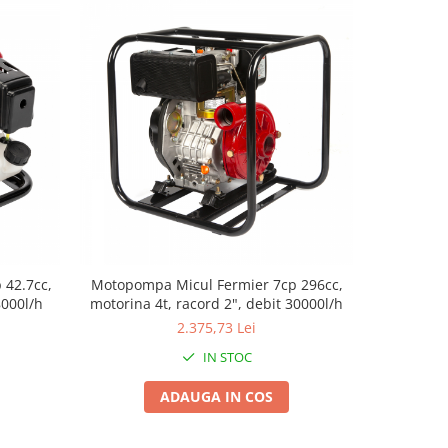
 42.7cc,
Motopompa Micul Fermier 7cp 296cc,
Motopompa
8000l/h
motorina 4t, racord 2", debit 30000l/h
WP30X, 6
2.375,73 Lei
IN STOC
ADAUGA IN COS