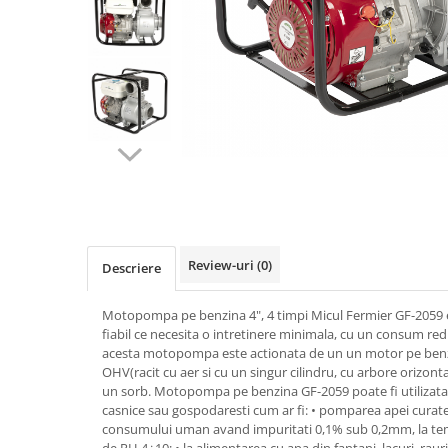
Biciclete, trotinete, triciclete
Biciclete electrice
Triciclete
Gradina
Motoburghie si accesorii
Accesorii motoburghie
Motoburghie
Drujbe, fierastraie electrice
Drujbe pe benzina
Review-uri
(0)
Descriere
Drujbe cu acumulator
Consumabile drujbe, fierastraie
Motopompa pe benzina 4", 4 timpi Micul Fermier GF-2059 es
electrice
fiabil ce necesita o intretinere minimala, cu un consum red
Drujbe electrice
acesta motopompa este actionata de un un motor pe benzi
OHV(racit cu aer si cu un singur cilindru, cu arbore orizont
Unelte electrice busteni
un sorb. Motopompa pe benzina GF-2059 poate fi utilizata 
Mori cereale si batoze porumb
casnice sau gospodaresti cum ar fi: • pomparea apei curate
consumului uman avand impuritati 0,1% sub 0,2mm, la tem
Batoze - mori desfacat porumb
de PH 4÷10; • la alimentarea cu apa din fantani, lacuri, rauri