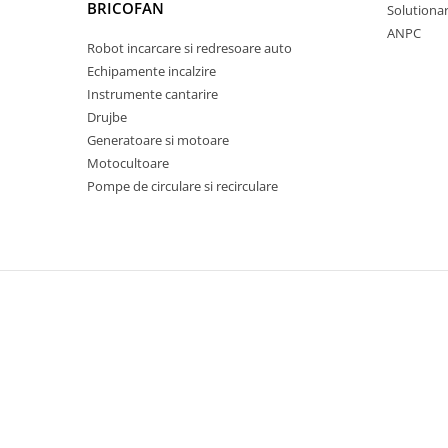
BRICOFAN
Chiuvete bucatarie compozit
Solutionare
ANPC
Chiuvete inox
Robot incarcare si redresoare auto
Coloane de dus
Echipamente incalzire
Robineti
Instrumente cantarire
Scari
Drujbe
Generatoare si motoare
Tapet 3D Autoadeziv
Motocultoare
Climatizare si echipamente de
Pompe de circulare si recirculare
incalzire
Aere conditionate
Echipamente pt incalzire
Panouri solare
Paturi electrice cu incalzire
Sobe pe lemne
Umidificatoare
Ventilatoare
Kituri de siguranta si supravietuire
Kit-uri siguranta auto