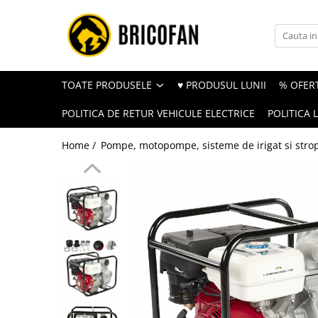
Toate Produsele
Vehicule electrice
TOATE PRODUSELE
♥ PRODUSUL LUNII
% OFERT
Atv
POLITICA DE RETUR VEHICULE ELECTRICE
POLITICA 
Cu permis
Fără permis
Home /
Pompe, motopompe, sisteme de irigat si strop
Masini electrice
Motocross
Piese de schimb vehicule electrice
Scutere electrice
Scutere pe benzina
Tricicluri cargo fara permis
Tricicluri persoane
Trotinete electrice