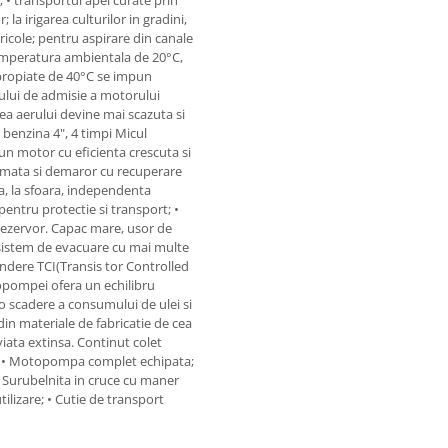
a irigarea culturilor in gradini,
 agricole; pentru aspirare din canale
temperatura ambientala de 20°C,
propiate de 40°C se impun
ului de admisie a motorului
ea aerului devine mai scazuta si
benzina 4", 4 timpi Micul
un motor cu eficienta crescuta si
omata si demaror cu recuperare
a, la sfoara, independenta
entru protectie si transport; •
 rezervor. Capac mare, usor de
 sistem de evacuare cu mai multe
ndere TCI(Transis tor Controlled
opompei ofera un echilibru
 o scadere a consumului de ulei si
din materiale de fabricatie de cea
viata extinsa. Continut colet
: • Motopompa complet echipata;
c; • Surubelnita in cruce cu maner
tilizare; • Cutie de transport