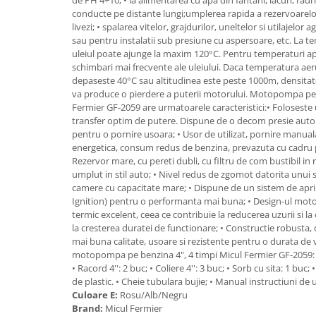
Granulatoare
conducte pe distante lungi;umplerea rapida a rezervoarelor; l
livezi; • spalarea vitelor, grajdurilor, uneltelor si utilajelor
Mori pentru cereale
sau pentru instalatii sub presiune cu aspersoare, etc. La 
Mori pentru fructe si legume
uleiul poate ajunge la maxim 120°C. Pentru temperaturi a
Mori pentru furaje
schimbari mai frecvente ale uleiului. Daca temperatura aer
depaseste 40°C sau altitudinea este peste 1000m, densitat
Mori pentru furaje si resturi
va produce o pierdere a puterii motorului. Motopompa pe 
vegetale
Fermier GF-2059 are urmatoarele caracteristici:• Foloseste 
Motoare granulatoare
transfer optim de putere. Dispune de o decom presie aut
Piese si accesorii mori
pentru o pornire usoara; • Usor de utilizat, pornire manual
energetica, consum redus de benzina, prevazuta cu cadru p
Tocatoare furaje si crengi
Rezervor mare, cu pereti dubli, cu filtru de com bustibil in
Tocatoare furaje
umplut in stil auto; • Nivel redus de zgomot datorita unui
camere cu capacitate mare; • Dispune de un sistem de apri
Consumabile si acesorii tocatoare
Ignition) pentru o performanta mai buna; • Design-ul mot
Tocatoare crengi
termic excelent, ceea ce contribuie la reducerea uzurii si la
la cresterea duratei de functionare; • Constructie robusta, 
Motocoase, Trimmere si Masini de
mai buna calitate, usoare si rezistente pentru o durata de 
tuns gazon
motopompa pe benzina 4", 4 timpi Micul Fermier GF-2059
Motocositori cu motoare 2T
• Racord 4'': 2 buc; • Coliere 4'': 3 buc; • Sorb cu sita: 1 bu
de plastic. • Cheie tubulara bujie; • Manual instructiuni de u
Trimmere electrice
Culoare E:
Rosu/Alb/Negru
Masini de tuns gazon pe benzina
Brand:
Micul Fermier