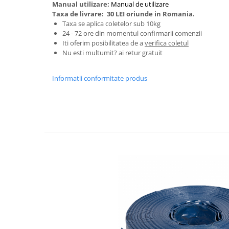
Tractoraș de tuns gazonul
Manual utilizare:
Manual de utilizare
Taxa de livrare:
30 LEI oriunde in Romania.
Zootehnie
Taxa se aplica coletelor sub 10kg
Incubatoare, oparitoare si
24 - 72 ore din momentul confirmarii comenzii
deplumatoare
Iti oferim posibilitatea de a
verifica coletul
Nu esti multumit? ai retur gratuit
Echipamente pentru animale
Aparate de tuns animale
Informatii conformitate produs
Piese si accesorii aparate de tuns
animale
Tarcuri animale
Semanatori
Masini batut stalpi si accesorii
Roabe & accesorii
Casute gradina si cutii depozitare
Mobilier gradina
Corturi, Prelate si plase de
umbrire
Lopeti zapada