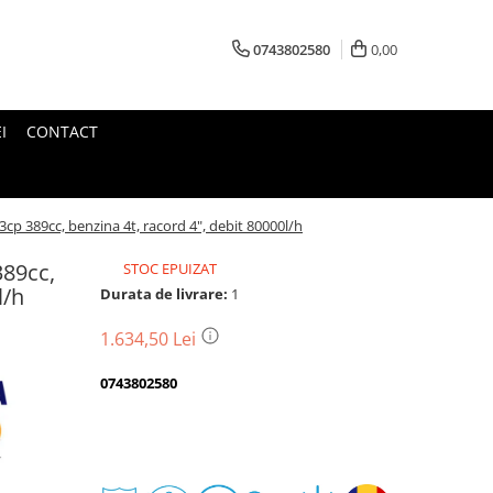
0743802580
0,00
I
CONTACT
p 389cc, benzina 4t, racord 4", debit 80000l/h
89cc,
STOC EPUIZAT
l/h
Durata de livrare:
1
1.634,50 Lei
0743802580
Transport
gratuit
Perioada
Magazin
De
Garantie
Deschidere
Retur
Romanesc
la
Suport
2
colet
In
a
Cele