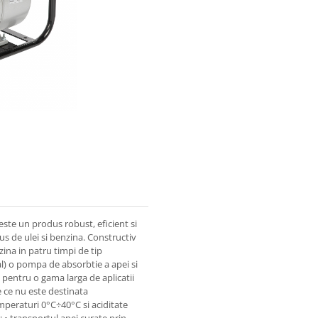
te un produs robust, eficient si
us de ulei si benzina. Constructiv
na in patru timpi de tip
al) o pompa de absorbtie a apei si
pentru o gama larga de aplicatii
 ce nu este destinata
peraturi 0°C÷40°C si aciditate
; • transportul apei curate prin