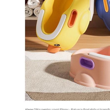
Chiuvete bucatarie compozit
Chiuvete inox
Coloane de dus
Robineti
Scari
Tapet 3D Autoadeziv
Climatizare si echipamente de
incalzire
Aere conditionate
Echipamente pt incalzire
Panouri solare
Paturi electrice cu incalzire
Sobe pe lemne
Umidificatoare
Ventilatoare
Kituri de siguranta si supravietuire
Kit-uri siguranta auto
Alege Olita pentru copii Flippy - Ratusca Portabila și transfo