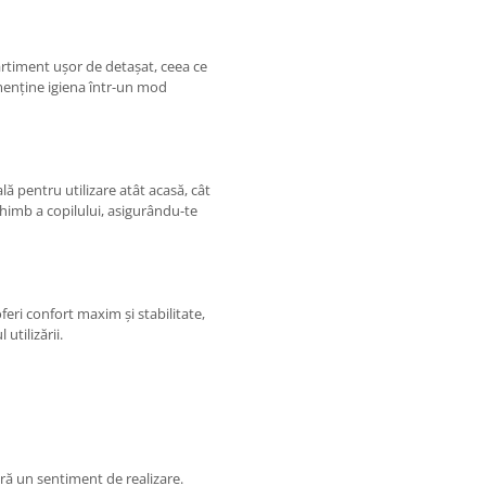
timent ușor de detașat, ceea ce
t menține igiena într-un mod
ă pentru utilizare atât acasă, cât
schimb a copilului, asigurându-te
eri confort maxim și stabilitate,
utilizării.
eră un sentiment de realizare.