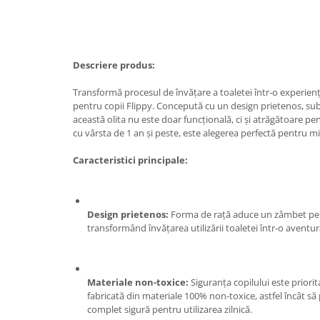
Tractoraș de tuns gazonul
Zootehnie
Incubatoare, oparitoare si
deplumatoare
Descriere produs:
Echipamente pentru animale
Transformă procesul de învățare a toaletei într-o experiență
Aparate de tuns animale
pentru copii Flippy. Concepută cu un design prietenos, sub
Piese si accesorii aparate de tuns
această olita nu este doar funcțională, ci și atrăgătoare pen
animale
cu vârsta de 1 an și peste, este alegerea perfectă pentru mi
Tarcuri animale
Caracteristici principale:
Semanatori
Masini batut stalpi si accesorii
Roabe & accesorii
Design prietenos:
Forma de rață aduce un zâmbet pe c
transformând învățarea utilizării toaletei într-o aventur
Casute gradina si cutii depozitare
Mobilier gradina
Corturi, Prelate si plase de
Materiale non-toxice:
Siguranța copilului este priorit
umbrire
fabricată din materiale 100% non-toxice, astfel încât să
complet sigură pentru utilizarea zilnică.
Lopeti zapada