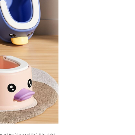
rmă învățarea utilizării toaletei