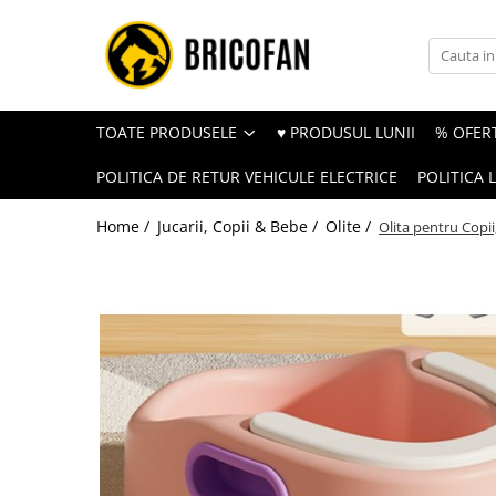
Toate Produsele
Vehicule electrice
TOATE PRODUSELE
♥ PRODUSUL LUNII
% OFERT
Atv
POLITICA DE RETUR VEHICULE ELECTRICE
POLITICA 
Cu permis
Fără permis
Home /
Jucarii, Copii & Bebe /
Olite /
Olita pentru Copi
Masini electrice
Motocross
Piese de schimb vehicule electrice
Scutere electrice
Scutere pe benzina
Tricicluri cargo fara permis
Tricicluri persoane
Trotinete electrice