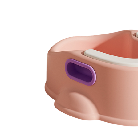
Granulatoare
Mori pentru cereale
Mori pentru fructe si legume
Mori pentru furaje
Mori pentru furaje si resturi
vegetale
Motoare granulatoare
Piese si accesorii mori
Tocatoare furaje si crengi
Tocatoare furaje
Consumabile si acesorii tocatoare
Tocatoare crengi
Motocoase, Trimmere si Masini de
tuns gazon
Motocositori cu motoare 2T
Trimmere electrice
Masini de tuns gazon pe benzina