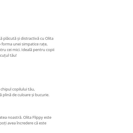
 plăcută și distractivă cu Olita
 forma unei simpatice rațe,
tru cei mici. Ideală pentru copii
cuțul tău!
hipul copilului tău,
ă plină de culoare și bucurie.
atea noastră. Olita Flippy este
 poți avea încredere că este