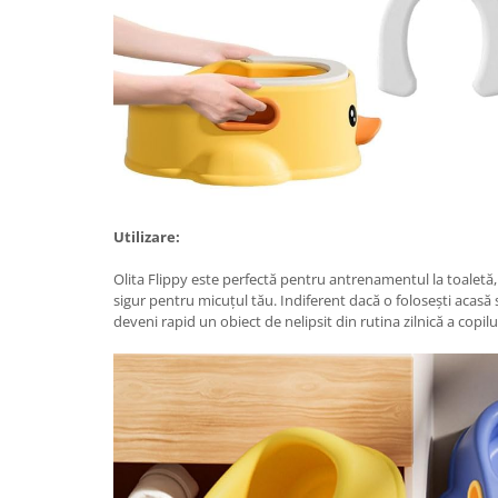
Proiectoare & lampi de lucru
Veioze si Lampi
Cantarire
Cantare comerciale
Cantare Corporale
Aparate de spalat cu presiune si
accesorii
Accesorii aparatele de spalat cu
Utilizare:
presiune
Aparate de spalat cu presiune
Olita Flippy este perfectă pentru antrenamentul la toaletă, 
Instalatii sanitare
sigur pentru micuțul tău. Indiferent dacă o folosești acasă 
deveni rapid un obiect de nelipsit din rutina zilnică a copilu
Articole si accesorii pentru baie
Baterii baie
Baterii bucatarie
Baterii cada
Baterii electrice
Baterii lavoar