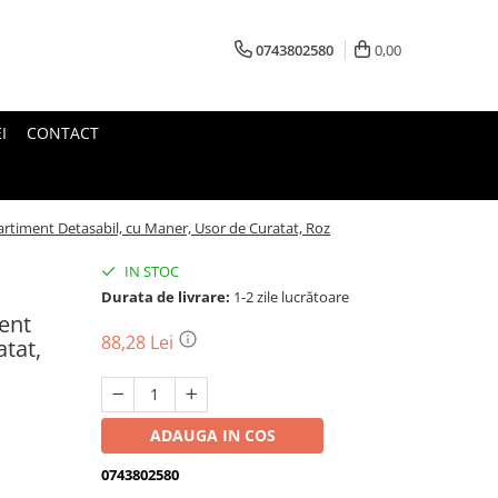
0743802580
0,00
I
CONTACT
artiment Detasabil, cu Maner, Usor de Curatat, Roz
IN STOC
Durata de livrare:
1-2 zile lucrătoare
ent
88,28 Lei
tat,
ADAUGA IN COS
0743802580