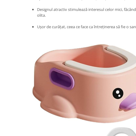
Pentru Casa si Camping
Designul atractiv stimulează interesul celor mici, făcând
Aragaze, plite, piese butelii de
olita.
voiaj
Ușor de curățat, ceea ce face ca întreținerea să fie o sarc
Accesorii aragaze & butelii
Butelii
Gratare
Pirostrii si accesorii pentru gatit
Plite & aragaze
Iluminat & electrice
Prelungitoare & cabluri electrice
Becuri
Coliere plastic
Conectori/doze
Corpuri de iluminat
Lampi solare
Lanterne
Lumina de crestere pentru plante