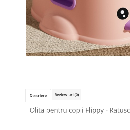
Biciclete, trotinete, triciclete
Biciclete electrice
Triciclete
Gradina
Motoburghie si accesorii
Accesorii motoburghie
Motoburghie
Drujbe, fierastraie electrice
Drujbe pe benzina
Drujbe cu acumulator
Consumabile drujbe, fierastraie
electrice
Review-uri
(0)
Descriere
Drujbe electrice
Olita pentru copii Flippy - Ratus
Unelte electrice busteni
Mori cereale si batoze porumb
Batoze - mori desfacat porumb