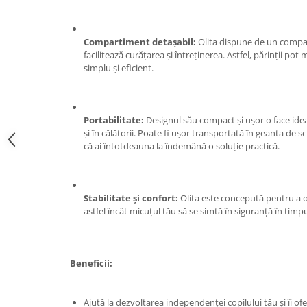
Zdrobitoare si teascuri
Teascuri
Compartiment detașabil:
Olita dispune de un compar
Zdrobitoare electrice
facilitează curățarea și întreținerea. Astfel, părinții po
simplu și eficient.
Zdrobitoare electrice & manuale
Zdrobitoare manuale
Masini de cusut si accesorii
Portabilitate:
Designul său compact și ușor o face ideal
Articole antidaunatori gradina
și în călătorii. Poate fi ușor transportată în geanta de 
că ai întotdeauna la îndemână o soluție practică.
Sere si solarii
Suflante si aspiratoare exterior
Unelte altoit
Stabilitate și confort:
Olita este concepută pentru a of
astfel încât micuțul tău să se simtă în siguranță în timpul 
Unelte manuale de gradina -
Stropitori
Folie si plase pt plante
Beneficii:
Masini de maturat manuale
Masini batut stalpi
Ajută la dezvoltarea independenței copilului tău și îi of