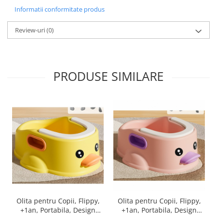
Informatii conformitate produs
Masini tocat carne electrice
Mixere
Review-uri
(0)
Oale si Cratite
Oale sub presiune
Pahare / Sticle cu Pai / Cani termos
PRODUSE SIMILARE
Palnii
Storcatoare
Tavi copt
Tigai
Ustensile de bucatarie
Auto
Stații încărcare vehicule electrice
Anvelope auto
Chingi
Clesti auto
Olita pentru Copii, Flippy,
Olita pentru Copii, Flippy,
Compresoare auto si pompe
+1an, Portabila, Design
+1an, Portabila, Design
Cricuri