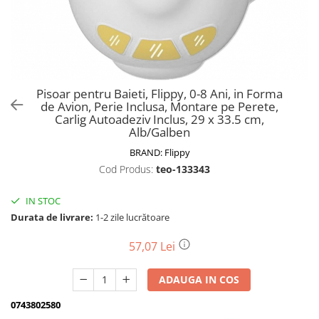
Biciclete, trotinete, triciclete
Biciclete electrice
Triciclete
Gradina
Pisoar pentru Baieti, Flippy, 0-8 Ani, in Forma
Motoburghie si accesorii
de Avion, Perie Inclusa, Montare pe Perete,
Carlig Autoadeziv Inclus, 29 x 33.5 cm,
Accesorii motoburghie
Alb/Galben
Motoburghie
BRAND:
Flippy
Drujbe, fierastraie electrice
Cod Produs:
teo-133343
Drujbe pe benzina
Drujbe cu acumulator
IN STOC
Durata de livrare:
1-2 zile lucrătoare
Consumabile drujbe, fierastraie
electrice
57,07 Lei
Drujbe electrice
Unelte electrice busteni
ADAUGA IN COS
Mori cereale si batoze porumb
0743802580
Batoze - mori desfacat porumb