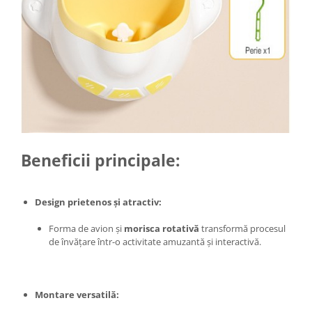
Zdrobitoare si teascuri
Teascuri
Zdrobitoare electrice
Zdrobitoare electrice & manuale
Zdrobitoare manuale
Masini de cusut si accesorii
Articole antidaunatori gradina
Sere si solarii
Beneficii principale:
Suflante si aspiratoare exterior
Unelte altoit
Design prietenos și atractiv:
Unelte manuale de gradina -
Forma de avion și
morisca rotativă
transformă procesul
Stropitori
de învățare într-o activitate amuzantă și interactivă.
Folie si plase pt plante
Masini de maturat manuale
Montare versatilă:
Masini batut stalpi