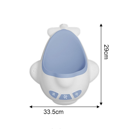
Kit-uri Supravietuire si Accesorii
Camping
Curatenie si menaj
Accesorii ingrijire casa
Accesorii maturi, mopuri si galeti
Aparate de calcat
Aspiratoare electrice
Cutii depozitare diverse
Cutii depozitare medicamente
Cutii pentru chei
Dulapuri si rafturi de depozitare
Maturi, mopuri si galeti
Organizatoare imbracaminte si
incaltaminte
Perii de curatare
Perii si aparate scame
Stergatoare geam