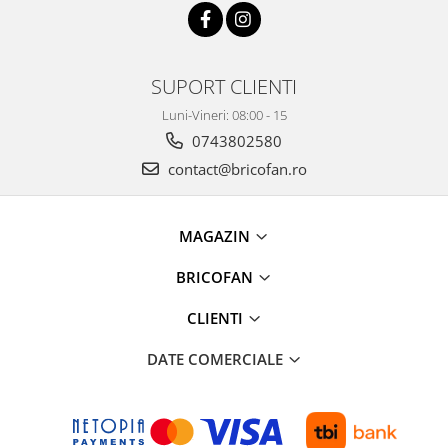
Instalatii de Craciun
Instalatii liniare si role de furtun
luminos
Instalatii liniare/sir
SUPORT CLIENTI
Instalatii perdea
Luni-Vineri: 08:00 - 15
Instalatii plasa
0743802580
Instalatii Solare
contact@bricofan.ro
Instalatii turturi-franjuri
Liniare 220V
MAGAZIN
Perdea 220V
Plasa 220V
BRICOFAN
Turturi/Franjuri 220V
Diverse pentru casa si camping
CLIENTI
Feronerie
DATE COMERCIALE
Balamale si zavoare
Broaste si clante
Accesorii litiere