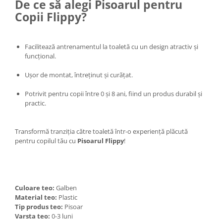
De ce să alegi Pisoarul pentru
Umerase pentru haine si suporturi
Copii Flippy?
Uscatoare si standere haine
Bucatarie si electrocasnice
Masini de carnati si accesorii
Facilitează antrenamentul la toaletă cu un design atractiv și
Espressoare si cafetiere
funcțional.
Masini de piper si nuci
Ușor de montat, întreținut și curățat.
Accesorii si consumabile masini de
tocat carne
Potrivit pentru copii între 0 și 8 ani, fiind un produs durabil și
practic.
Autocolant de bucatarie
Blendere
Ceaune
Transformă tranziția către toaletă într-o experiență plăcută
pentru copilul tău cu
Pisoarul Flippy
!
Dozatoare
Fete de masa
Fierbatoare
Friteuze
Culoare teo:
Galben
Genti Termoizolante Mancare
Material teo:
Plastic
Tip produs teo:
Pisoar
Magneti de frigider
Varsta teo:
0-3 luni
Masini de tocat manuale