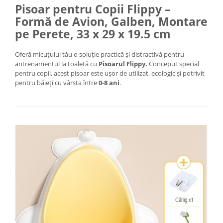
Tractoraș de tuns gazonul
Pisoar pentru Copii Flippy –
Zootehnie
Formă de Avion, Galben, Montare
pe Perete, 33 x 29 x 19.5 cm
Incubatoare, oparitoare si
deplumatoare
Echipamente pentru animale
Oferă micuțului tău o soluție practică și distractivă pentru
antrenamentul la toaletă cu
Pisoarul Flippy.
Conceput special
Aparate de tuns animale
pentru copii, acest pisoar este ușor de utilizat, ecologic și potrivit
Piese si accesorii aparate de tuns
pentru băieți cu vârsta între
0-8 ani
.
animale
Tarcuri animale
Semanatori
Masini batut stalpi si accesorii
Roabe & accesorii
Casute gradina si cutii depozitare
Mobilier gradina
Corturi, Prelate si plase de
umbrire
Lopeti zapada