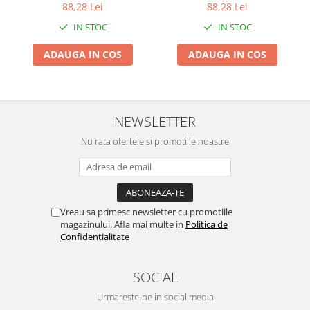
Ratusca, Model Prietenos,
Ratusca, Model Prietenos,
88,28 Lei
88,28 Lei
Intretinere interior/exterior
Non-Toxic, Compartiment
Non-Toxic, Compartiment
IN STOC
IN STOC
Detasabil, cu Maner, Usor
Detasabil, cu Maner, Usor
Modulatoare FM
de Curatat, Galben
de Curatat, Roz
Perii de zapada si raclete
ADAUGA IN COS
ADAUGA IN COS
Pompe de transfer
Decoratiuni, ornamente si articole
Craciun
NEWSLETTER
Accesorii si componente craciun
Beteala si ghirlande Craciun
Nu rata ofertele si promotiile noastre
Brazi de Craciun
Costume Craciun
Decoratiuni luminoase exterioare &
interioare
Vreau sa primesc newsletter cu promotiile
magazinului. Afla mai multe in
Politica de
Figurine muzicale
Confidentialitate
Figurine si decoratiuni Craciun
Furtun - Tub - rola craciun
SOCIAL
Instalatii Craciun 220V
Urmareste-ne in social media
Instalatii cu baterii