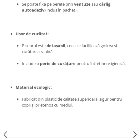
Pentru Casa si Camping
Se poate fixa pe perete prin
ventuze
sau
cârlig
autoadeziv
(inclus în pachet).
Aragaze, plite, piese butelii de
voiaj
Accesorii aragaze & butelii
Ușor de curățat:
Butelii
Gratare
Pisoarul este
detașabil
, ceea ce facilitează golirea și
curățarea rapidă.
Pirostrii si accesorii pentru gatit
Plite & aragaze
Include o
perie de curățare
pentru întreținere igienică.
Iluminat & electrice
Prelungitoare & cabluri electrice
Becuri
Material ecologic:
Coliere plastic
Fabricat din plastic de calitate superioară, sigur pentru
Conectori/doze
copii și prietenos cu mediul.
Corpuri de iluminat
Lampi solare
Lanterne
Lumina de crestere pentru plante