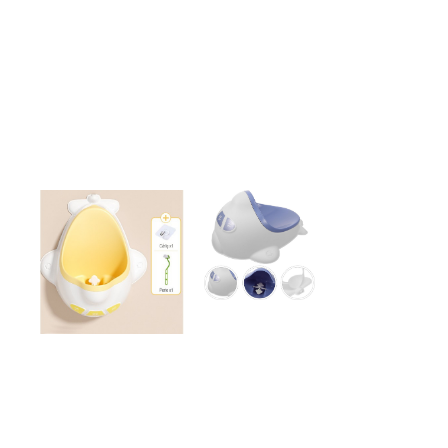
Proiectoare & lampi de lucru
Veioze si Lampi
Cantarire
Cantare comerciale
Cantare Corporale
Aparate de spalat cu presiune si
accesorii
Accesorii aparatele de spalat cu
presiune
Aparate de spalat cu presiune
Instalatii sanitare
Articole si accesorii pentru baie
Baterii baie
Baterii bucatarie
Baterii cada
Baterii electrice
Baterii lavoar