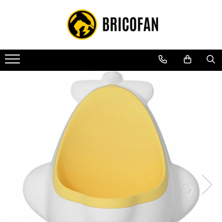
Toate Produsele
Vehicule electrice
Atv
Cu permis
Fără permis
Masini electrice
Motocross
Piese de schimb vehicule electrice
Scutere electrice
Scutere pe benzina
Tricicluri cargo fara permis
Tricicluri persoane
Trotinete electrice