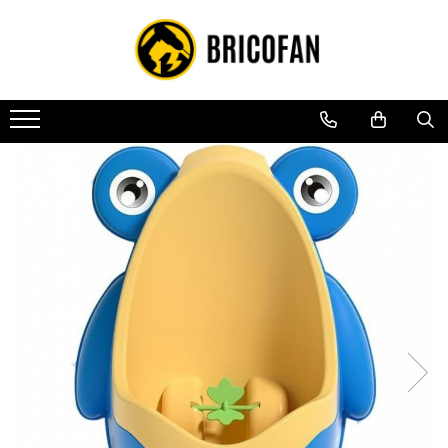
Toate Produsele
Vehicule electrice
Atv
Cu permis
Fără permis
Masini electrice
Motocross
Piese de schimb vehicule electrice
Scutere electrice
Scutere pe benzina
Tricicluri cargo fara permis
Tricicluri persoane
Trotinete electrice