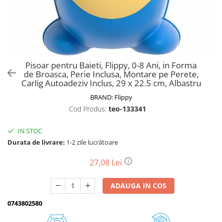
Biciclete, trotinete, triciclete
Biciclete electrice
Triciclete
Gradina
Pisoar pentru Baieti, Flippy, 0-8 Ani, in Forma
Motoburghie si accesorii
de Broasca, Perie Inclusa, Montare pe Perete,
Carlig Autoadeziv Inclus, 29 x 22.5 cm, Albastru
Accesorii motoburghie
BRAND:
Flippy
Motoburghie
Cod Produs:
teo-133341
Drujbe, fierastraie electrice
Drujbe pe benzina
IN STOC
Drujbe cu acumulator
Durata de livrare:
1-2 zile lucrătoare
Consumabile drujbe, fierastraie
electrice
27,08 Lei
Drujbe electrice
ADAUGA IN COS
Unelte electrice busteni
Mori cereale si batoze porumb
0743802580
Batoze - mori desfacat porumb