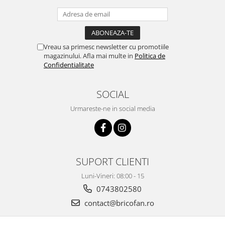
Vibratoare beton
Polizoare electrice
Accesorii polizoare electrice de
banc
Vreau sa primesc newsletter cu promotiile
Accesorii polizoare unghiulare
magazinului. Afla mai multe in
Politica de
Confidentialitate
Adaptoare taiere lant pentru
polizoare unghiulare
SOCIAL
Polizoare electrice de banc
Polizoare unghiulare electrice
Urmareste-ne in social media
Slefuitoare pereti electrice
Accesorii slefuitoare electrice
Consumabile slefuitoare electrice
SUPORT CLIENTI
Slefuitoare electrice cu aspirator
Slefuitoare electrice cu banda
Luni-Vineri: 08:00 - 15
Slefuitoare excentrice
0743802580
Slefuitoare pe vibratii
contact@bricofan.ro
Fierastraie electrice