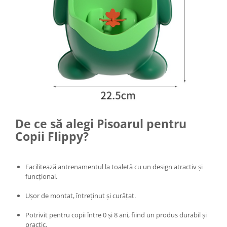
Intretinere interior/exterior
Modulatoare FM
Perii de zapada si raclete
Pompe de transfer
Decoratiuni, ornamente si articole
Craciun
Accesorii si componente craciun
Beteala si ghirlande Craciun
Brazi de Craciun
De ce să alegi Pisoarul pentru
Costume Craciun
Copii Flippy?
Decoratiuni luminoase exterioare &
interioare
Figurine muzicale
Facilitează antrenamentul la toaletă cu un design atractiv și
funcțional.
Figurine si decoratiuni Craciun
Furtun - Tub - rola craciun
Ușor de montat, întreținut și curățat.
Instalatii Craciun 220V
Potrivit pentru copii între 0 și 8 ani, fiind un produs durabil și
Instalatii cu baterii
practic.