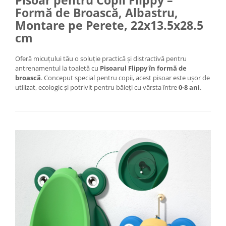
Pisoar pentru Copii Flippy –
Tractoraș de tuns gazonul
Formă de Broască, Albastru,
Zootehnie
Montare pe Perete, 22x13.5x28.5
Incubatoare, oparitoare si
cm
deplumatoare
Echipamente pentru animale
Oferă micuțului tău o soluție practică și distractivă pentru
Aparate de tuns animale
antrenamentul la toaletă cu
Pisoarul Flippy în formă de
broască
. Conceput special pentru copii, acest pisoar este ușor de
Piese si accesorii aparate de tuns
utilizat, ecologic și potrivit pentru băieți cu vârsta între
0-8 ani
.
animale
Tarcuri animale
Semanatori
Masini batut stalpi si accesorii
Roabe & accesorii
Casute gradina si cutii depozitare
Mobilier gradina
Corturi, Prelate si plase de
umbrire
Lopeti zapada