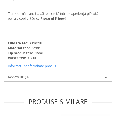
Instalatii de Craciun
Instalatii liniare si role de furtun
Transformă tranziția către toaletă într-o experiență plăcută
luminos
pentru copilul tău cu
Pisoarul Flippy
!
Instalatii liniare/sir
Instalatii perdea
Instalatii plasa
Instalatii Solare
Culoare teo:
Albastru
Instalatii turturi-franjuri
Material teo:
Plastic
Tip produs teo:
Pisoar
Liniare 220V
Varsta teo:
0-3 luni
Perdea 220V
Informatii conformitate produs
Plasa 220V
Turturi/Franjuri 220V
Review-uri
(0)
Diverse pentru casa si camping
Feronerie
Balamale si zavoare
PRODUSE SIMILARE
Broaste si clante
Accesorii litiere