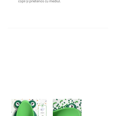
copii și prietenos cu mediul.
Proiectoare & lampi de lucru
Veioze si Lampi
Cantarire
Cantare comerciale
Cantare Corporale
Aparate de spalat cu presiune si
accesorii
Accesorii aparatele de spalat cu
presiune
Aparate de spalat cu presiune
Instalatii sanitare
Articole si accesorii pentru baie
Baterii baie
Baterii bucatarie
Baterii cada
Baterii electrice
Baterii lavoar