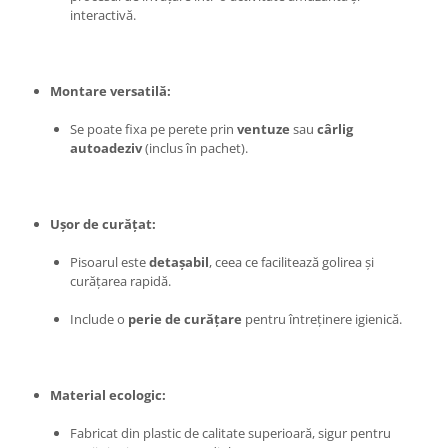
Pentru Casa si Camping
interactivă.
Aragaze, plite, piese butelii de
voiaj
Accesorii aragaze & butelii
Montare versatilă:
Butelii
Se poate fixa pe perete prin
ventuze
sau
cârlig
Gratare
autoadeziv
(inclus în pachet).
Pirostrii si accesorii pentru gatit
Plite & aragaze
Iluminat & electrice
Ușor de curățat:
Prelungitoare & cabluri electrice
Pisoarul este
detașabil
, ceea ce facilitează golirea și
Becuri
curățarea rapidă.
Coliere plastic
Include o
perie de curățare
pentru întreținere igienică.
Conectori/doze
Corpuri de iluminat
Lampi solare
Material ecologic:
Lanterne
Lumina de crestere pentru plante
Fabricat din plastic de calitate superioară, sigur pentru