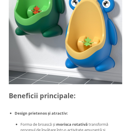
Zdrobitoare si teascuri
Teascuri
Zdrobitoare electrice
Zdrobitoare electrice & manuale
Zdrobitoare manuale
Masini de cusut si accesorii
Articole antidaunatori gradina
Sere si solarii
Suflante si aspiratoare exterior
Unelte altoit
Unelte manuale de gradina -
Beneficii principale:
Stropitori
Folie si plase pt plante
Design prietenos și atractiv:
Masini de maturat manuale
Forma de broască și
morisca rotativă
transformă
Masini batut stalpi
procesul de învățare într-o activitate amuzantă și