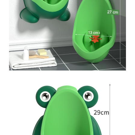
Masini tocat carne electrice
Mixere
Oale si Cratite
Oale sub presiune
Pahare / Sticle cu Pai / Cani termos
Palnii
Storcatoare
Tavi copt
Tigai
Ustensile de bucatarie
Auto
Stații încărcare vehicule electrice
Anvelope auto
Chingi
Clesti auto
Compresoare auto si pompe
Cricuri