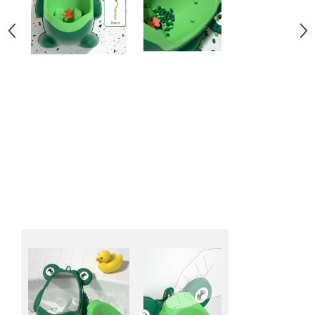
Chiuvete bucatarie compozit
Chiuvete inox
Coloane de dus
Robineti
Scari
Tapet 3D Autoadeziv
Climatizare si echipamente de
incalzire
Aere conditionate
Echipamente pt incalzire
Panouri solare
Paturi electrice cu incalzire
Sobe pe lemne
Umidificatoare
Ventilatoare
Kituri de siguranta si supravietuire
Kit-uri siguranta auto