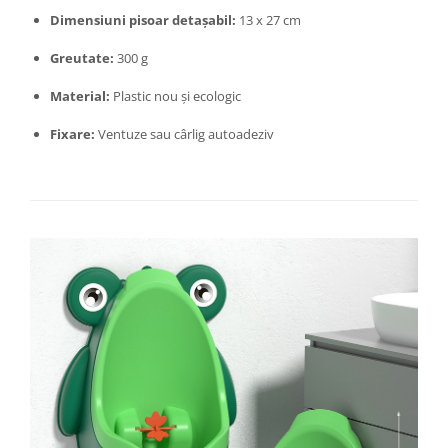
Umerase pentru haine si suporturi
Dimensiuni pisoar detașabil:
13 x 27 cm
Uscatoare si standere haine
Bucatarie si electrocasnice
Greutate:
300 g
Masini de carnati si accesorii
Material:
Plastic nou și ecologic
Espressoare si cafetiere
Fixare:
Ventuze sau cârlig autoadeziv
Masini de piper si nuci
Accesorii si consumabile masini de
tocat carne
Autocolant de bucatarie
Blendere
Ceaune
Dozatoare
Fete de masa
Fierbatoare
Friteuze
Genti Termoizolante Mancare
Magneti de frigider
Masini de tocat manuale