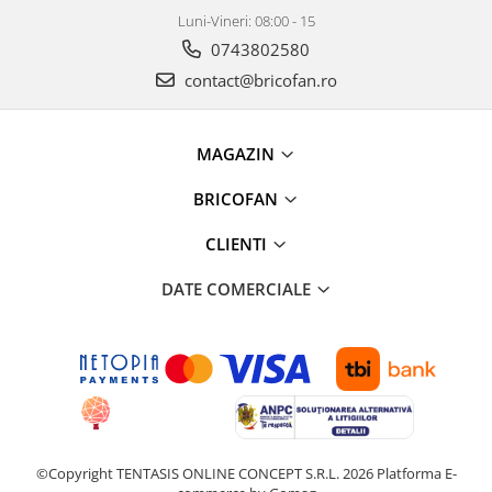
Chiuvete bucatarie compozit
Luni-Vineri: 08:00 - 15
Chiuvete inox
0743802580
Coloane de dus
contact@bricofan.ro
Robineti
Scari
MAGAZIN
Tapet 3D Autoadeziv
Climatizare si echipamente de
BRICOFAN
incalzire
CLIENTI
Aere conditionate
Echipamente pt incalzire
DATE COMERCIALE
Panouri solare
Paturi electrice cu incalzire
Sobe pe lemne
Umidificatoare
Ventilatoare
Kituri de siguranta si supravietuire
©Copyright TENTASIS ONLINE CONCEPT S.R.L. 2026
Platforma E-
Kit-uri siguranta auto