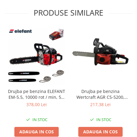
Pentru Casa si Camping
PRODUSE SIMILARE
Aragaze, plite, piese butelii de
voiaj
Accesorii aragaze & butelii
Butelii
Gratare
Pirostrii si accesorii pentru gatit
Plite & aragaze
Iluminat & electrice
Prelungitoare & cabluri electrice
Becuri
Drujba pe benzina ELEFANT
Drujba pe benzina
Coliere plastic
EM-5.5, 10000 rot / min, 5,5
Wertcraft AGR CS-5200,
Conectori/doze
CP
52cc, 2.85 CP, Lama 40 CM
378,00 Lei
217,38 Lei
Corpuri de iluminat
Lampi solare
IN STOC
IN STOC
Lanterne
ADAUGA IN COS
ADAUGA IN COS
Lumina de crestere pentru plante