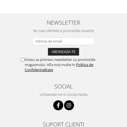
Proiectoare & lampi de lucru
Veioze si Lampi
Cantarire
NEWSLETTER
Cantare comerciale
Nu rata ofertele si promotiile noastre
Cantare Corporale
Aparate de spalat cu presiune si
accesorii
Accesorii aparatele de spalat cu
Vreau sa primesc newsletter cu promotiile
presiune
magazinului. Afla mai multe in
Politica de
Aparate de spalat cu presiune
Confidentialitate
Instalatii sanitare
SOCIAL
Articole si accesorii pentru baie
Baterii baie
Urmareste-ne in social media
Baterii bucatarie
Baterii cada
Baterii electrice
Baterii lavoar
SUPORT CLIENTI