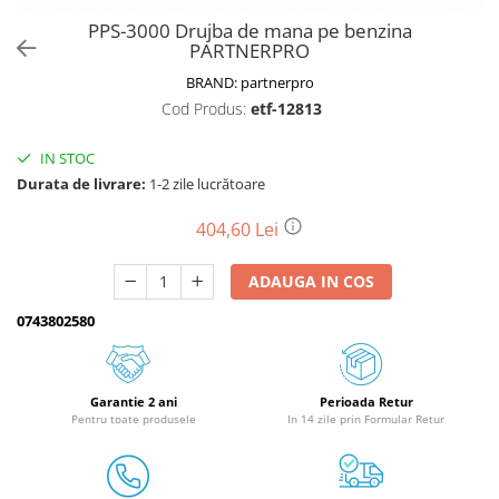
PPS-3000 Drujba de mana pe benzina
Biciclete, trotinete, triciclete
PARTNERPRO
Biciclete electrice
BRAND:
partnerpro
Triciclete
Cod Produs:
etf-12813
Gradina
Motoburghie si accesorii
IN STOC
Durata de livrare:
1-2 zile lucrătoare
Accesorii motoburghie
Motoburghie
404,60 Lei
Drujbe, fierastraie electrice
ADAUGA IN COS
Drujbe pe benzina
Drujbe cu acumulator
0743802580
Consumabile drujbe, fierastraie
electrice
Drujbe electrice
Garantie 2 ani
Perioada Retur
Pentru toate produsele
In 14 zile prin Formular Retur
Unelte electrice busteni
Mori cereale si batoze porumb
Batoze - mori desfacat porumb