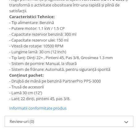
transformă o activitate obositoare într-una rapidă și plină de
Zdrobitoare si teascuri
satisfacții.
Teascuri
Caracteristici Tehnice:
- Tip alimentare: Benzină
Zdrobitoare electrice
- Putere motor: 1.1 kW / 1.5 CP
Zdrobitoare electrice & manuale
- Capacitate rezervor benzină: 300 ml
- Capacitate rezervor ulei: 150 ml
Zdrobitoare manuale
- Viteză de rotație: 10500 RPM
Masini de cusut si accesorii
- Lungime lamă: 30 cm (12 inch)
- Tip lanț: Dinți 22+ , Pinteni 45, Pas 3/8, Grosimea 1.3 mm
Articole antidaunatori gradina
- Sistem de pornire: Manual, la sfoară
Sere si solarii
- Sistem de frânare: Automată, pentru siguranță sporită
Conținut pachet:
Suflante si aspiratoare exterior
- Drujbă de mână pe benzină PartnerPro PPS-3000
Unelte altoit
- Trusă de accesorii
- Lamă 30 cm (12’’)
Unelte manuale de gradina -
- Lanț 22 dinți, pinteni 45, pas 3/8
.
Stropitori
Informatii conformitate produs
Folie si plase pt plante
Review-uri
(0)
Masini de maturat manuale
Masini batut stalpi