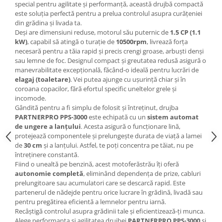
Tractoraș de tuns gazonul
special pentru agilitate și performanță, această drujbă compactă
este soluția perfectă pentru a prelua controlul asupra curățeniei
Zootehnie
din grădina și livada ta.
Incubatoare, oparitoare si
Deși are dimensiuni reduse, motorul său puternic de
1.5 CP (1.1
deplumatoare
kW)
, capabil să atingă o turație de
10500rpm
, livrează forța
necesară pentru a tăia rapid și precis crengi groase, arbuști denși
Echipamente pentru animale
sau lemne de foc. Designul compact și greutatea redusă asigură o
Aparate de tuns animale
manevrabilitate excepțională, făcând-o ideală pentru lucrări de
elagaj (toaletare)
. Vei putea ajunge cu ușurință chiar și în
Piese si accesorii aparate de tuns
coroana copacilor, fără efortul specific uneltelor grele și
animale
incomode.
Tarcuri animale
Gândită pentru a fi simplu de folosit și întreținut, drujba
Semanatori
PARTNERPRO
PPS-3000
este echipată cu un
sistem automat
de ungere a lanțului
. Acesta asigură o funcționare lină,
Masini batut stalpi si accesorii
protejează componentele și prelungește durata de viață a lamei
de
30 cm
și a lanțului. Astfel, te poți concentra pe tăiat, nu pe
Roabe & accesorii
întreținere constantă.
Casute gradina si cutii depozitare
Fiind o unealtă pe benzină, acest motoferăstrău îți oferă
autonomie completă
, eliminând dependența de prize, cabluri
Mobilier gradina
prelungitoare sau acumulatori care se descarcă rapid. Este
Corturi, Prelate si plase de
partenerul de nădejde pentru orice lucrare în grădină, livadă sau
pentru pregătirea eficientă a lemnelor pentru iarnă.
umbrire
Recâștigă controlul asupra grădinii tale și eficientizează-ți munca.
Lopeti zapada
Alege performanța și agilitatea drujbei
PARTNERPRO
PPS-3000
și