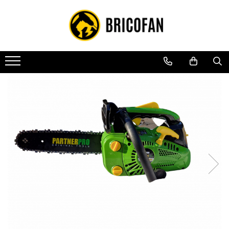
Toate Produsele
Vehicule electrice
Atv
Cu permis
Fără permis
Masini electrice
Motocross
Piese de schimb vehicule electrice
Scutere electrice
Scutere pe benzina
Tricicluri cargo fara permis
Tricicluri persoane
Trotinete electrice