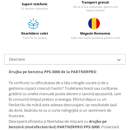
Transport gratuit
Granulatoare
Suport telefonic
De la a 2-a comanda, pentru tot
Si service autorizat
restul anului!
Mori pentru cereale
Mori pentru fructe si legume
Mori pentru furaje
Deschidere colet
Magazin Romanesc
Mori pentru furaje si resturi
Tarif fix la livrare
Cele mai bune produse pentru tine
vegetale
Motoare granulatoare
Piese si accesorii mori
Descriere
Tocatoare furaje si crengi
Tocatoare furaje
Drujba pe benzina PPS-3000 de la PARTNERPRO
Consumabile si acesorii tocatoare
Te confrunți cu dificultatea de a tăia crengile uscate și de a
Tocatoare crengi
gestiona copacii crescuți haotic? Toaletarea livezii sau curățarea
grădinii cu unelte manuale poate deveni o sarcină epuizantă, care
Motocoase, Trimmere si Masini de
îți consumă timpul prețios și energia. Efortul depus cu un
tuns gazon
fierăstrău de mână este adesea descurajant, iar rezultatele lasă
Motocositori cu motoare 2T
de dorit, lăsându-te cu o curte neîngrijită și un sentiment de
frustrare.
Trimmere electrice
Descoperă eficiența și libertatea de mișcare cu
drujba pe
Masini de tuns gazon pe benzina
benzină (motoferăstrăul) PARTNERPRO
PPS-3000
. Proiectată