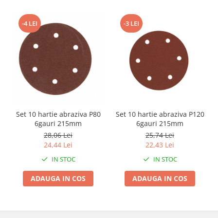
Zdrobitoare si teascuri
-4 LEI
-3 LEI
Teascuri
Zdrobitoare electrice
Zdrobitoare electrice & manuale
Zdrobitoare manuale
Masini de cusut si accesorii
Articole antidaunatori gradina
Sere si solarii
Set 10 hartie abraziva P80
Set 10 hartie abraziva P120
Suflante si aspiratoare exterior
6gauri 215mm
6gauri 215mm
28,06 Lei
25,74 Lei
Unelte altoit
24,44 Lei
22,43 Lei
Unelte manuale de gradina -
IN STOC
IN STOC
Stropitori
ADAUGA IN COS
ADAUGA IN COS
Folie si plase pt plante
Masini de maturat manuale
Masini batut stalpi