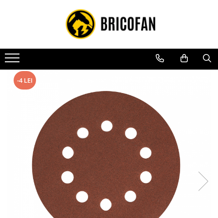
Toate Produsele
Vehicule electrice
Atv
Cu permis
-4 LEI
Fără permis
Masini electrice
Motocross
Piese de schimb vehicule electrice
Scutere electrice
Scutere pe benzina
Tricicluri cargo fara permis
Tricicluri persoane
Trotinete electrice