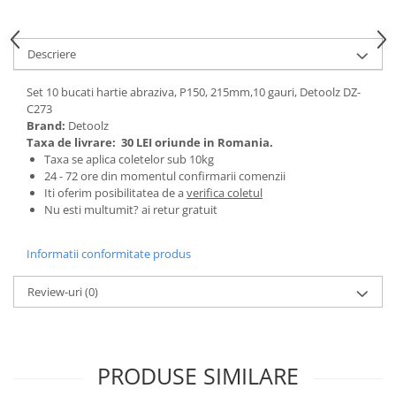
Tractoraș de tuns gazonul
Zootehnie
Descriere
Incubatoare, oparitoare si
deplumatoare
Set 10 bucati hartie abraziva, P150, 215mm,10 gauri, Detoolz DZ-
Echipamente pentru animale
C273
Aparate de tuns animale
Brand:
Detoolz
Piese si accesorii aparate de tuns
Taxa de livrare:
30 LEI oriunde in Romania.
animale
Taxa se aplica coletelor sub 10kg
24 - 72 ore din momentul confirmarii comenzii
Tarcuri animale
Iti oferim posibilitatea de a
verifica coletul
Semanatori
Nu esti multumit? ai retur gratuit
Masini batut stalpi si accesorii
Informatii conformitate produs
Roabe & accesorii
Casute gradina si cutii depozitare
Review-uri
(0)
Mobilier gradina
Corturi, Prelate si plase de
umbrire
PRODUSE SIMILARE
Lopeti zapada