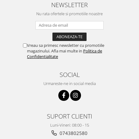
NEWSLETTER
Pentru Casa si Camping
Aragaze, plite, piese butelii de
Nu rata ofertele si promotiile noastre
voiaj
Accesorii aragaze & butelii
Butelii
Gratare
Vreau sa primesc newsletter cu promotiile
magazinului. Afla mai multe in
Politica de
Pirostrii si accesorii pentru gatit
Confidentialitate
Plite & aragaze
Iluminat & electrice
SOCIAL
Prelungitoare & cabluri electrice
Urmareste-ne in social media
Becuri
Coliere plastic
Conectori/doze
Corpuri de iluminat
SUPORT CLIENTI
Lampi solare
Luni-Vineri: 08:00 - 15
Lanterne
0743802580
Lumina de crestere pentru plante