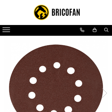
Toate Produsele
Vehicule electrice
Atv
Cu permis
Fără permis
Masini electrice
Motocross
Piese de schimb vehicule electrice
Scutere electrice
Scutere pe benzina
Tricicluri cargo fara permis
Tricicluri persoane
Trotinete electrice