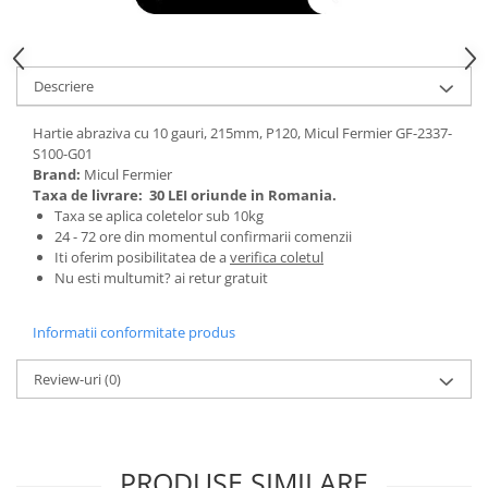
Tractoraș de tuns gazonul
Zootehnie
Incubatoare, oparitoare si
Descriere
deplumatoare
Echipamente pentru animale
Hartie abraziva cu 10 gauri, 215mm, P120, Micul Fermier GF-2337-
Aparate de tuns animale
S100-G01
Piese si accesorii aparate de tuns
Brand:
Micul Fermier
Taxa de livrare:
30 LEI oriunde in Romania.
animale
Taxa se aplica coletelor sub 10kg
Tarcuri animale
24 - 72 ore din momentul confirmarii comenzii
Semanatori
Iti oferim posibilitatea de a
verifica coletul
Nu esti multumit? ai retur gratuit
Masini batut stalpi si accesorii
Roabe & accesorii
Informatii conformitate produs
Casute gradina si cutii depozitare
Review-uri
(0)
Mobilier gradina
Corturi, Prelate si plase de
umbrire
PRODUSE SIMILARE
Lopeti zapada