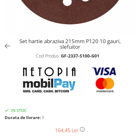
Biciclete, trotinete, triciclete
Biciclete electrice
Triciclete
Gradina
Set hartie abraziva 215mm P120 10 gauri,
Motoburghie si accesorii
slefuitor
Accesorii motoburghie
Cod Produs:
GF-2337-S100-G01
Motoburghie
Drujbe, fierastraie electrice
Drujbe pe benzina
Drujbe cu acumulator
Consumabile drujbe, fierastraie
electrice
Drujbe electrice
IN STOC
Durata de livrare:
1
Unelte electrice busteni
Mori cereale si batoze porumb
164,45 Lei
Batoze - mori desfacat porumb