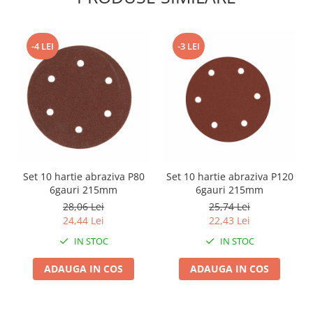
Zdrobitoare si teascuri
Teascuri
-4 LEI
-3 LEI
Zdrobitoare electrice
Zdrobitoare electrice & manuale
Zdrobitoare manuale
Masini de cusut si accesorii
Articole antidaunatori gradina
Sere si solarii
Suflante si aspiratoare exterior
Set 10 hartie abraziva P80
Set 10 hartie abraziva P120
6gauri 215mm
6gauri 215mm
Unelte altoit
28,06 Lei
25,74 Lei
Unelte manuale de gradina -
24,44 Lei
22,43 Lei
Stropitori
IN STOC
IN STOC
Folie si plase pt plante
ADAUGA IN COS
ADAUGA IN COS
Masini de maturat manuale
Masini batut stalpi