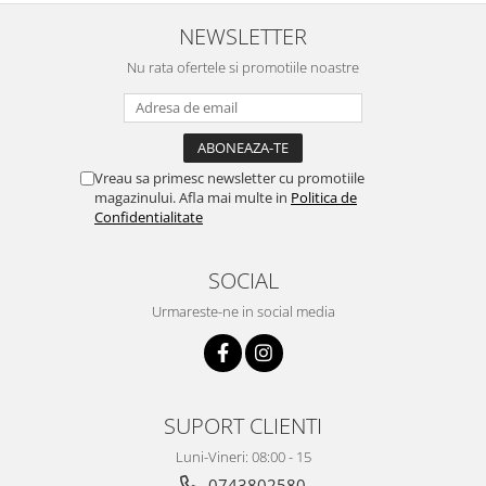
Pentru Casa si Camping
NEWSLETTER
Aragaze, plite, piese butelii de
voiaj
Nu rata ofertele si promotiile noastre
Accesorii aragaze & butelii
Butelii
Gratare
Vreau sa primesc newsletter cu promotiile
Pirostrii si accesorii pentru gatit
magazinului. Afla mai multe in
Politica de
Plite & aragaze
Confidentialitate
Iluminat & electrice
Prelungitoare & cabluri electrice
SOCIAL
Becuri
Urmareste-ne in social media
Coliere plastic
Conectori/doze
Corpuri de iluminat
Lampi solare
SUPORT CLIENTI
Lanterne
Luni-Vineri: 08:00 - 15
Lumina de crestere pentru plante
0743802580