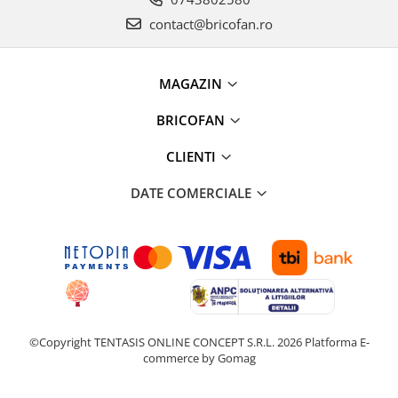
Proiectoare & lampi de lucru
contact@bricofan.ro
Veioze si Lampi
Cantarire
MAGAZIN
Cantare comerciale
Cantare Corporale
BRICOFAN
Aparate de spalat cu presiune si
accesorii
CLIENTI
Accesorii aparatele de spalat cu
DATE COMERCIALE
presiune
Aparate de spalat cu presiune
Instalatii sanitare
Articole si accesorii pentru baie
Baterii baie
Baterii bucatarie
Baterii cada
©Copyright TENTASIS ONLINE CONCEPT S.R.L. 2026
Platforma E-
commerce by Gomag
Baterii electrice
Baterii lavoar