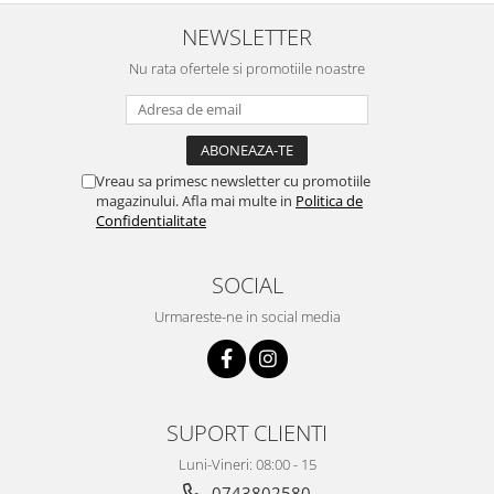
Pentru Casa si Camping
NEWSLETTER
Aragaze, plite, piese butelii de
voiaj
Nu rata ofertele si promotiile noastre
Accesorii aragaze & butelii
Butelii
Gratare
Vreau sa primesc newsletter cu promotiile
Pirostrii si accesorii pentru gatit
magazinului. Afla mai multe in
Politica de
Plite & aragaze
Confidentialitate
Iluminat & electrice
Prelungitoare & cabluri electrice
SOCIAL
Becuri
Urmareste-ne in social media
Coliere plastic
Conectori/doze
Corpuri de iluminat
Lampi solare
SUPORT CLIENTI
Lanterne
Luni-Vineri: 08:00 - 15
Lumina de crestere pentru plante
0743802580