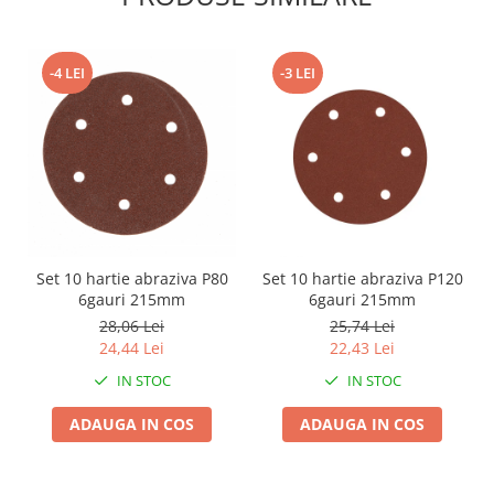
Zdrobitoare si teascuri
Teascuri
-4 LEI
-3 LEI
Zdrobitoare electrice
Zdrobitoare electrice & manuale
Zdrobitoare manuale
Masini de cusut si accesorii
Articole antidaunatori gradina
Sere si solarii
Suflante si aspiratoare exterior
Set 10 hartie abraziva P80
Set 10 hartie abraziva P120
6gauri 215mm
6gauri 215mm
Unelte altoit
28,06 Lei
25,74 Lei
Unelte manuale de gradina -
24,44 Lei
22,43 Lei
Stropitori
IN STOC
IN STOC
Folie si plase pt plante
ADAUGA IN COS
ADAUGA IN COS
Masini de maturat manuale
Masini batut stalpi