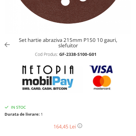
Biciclete, trotinete, triciclete
Biciclete electrice
Triciclete
Gradina
Set hartie abraziva 215mm P150 10 gauri,
Motoburghie si accesorii
slefuitor
Accesorii motoburghie
Cod Produs:
GF-2338-S100-G01
Motoburghie
Drujbe, fierastraie electrice
Drujbe pe benzina
Drujbe cu acumulator
Consumabile drujbe, fierastraie
electrice
Drujbe electrice
IN STOC
Durata de livrare:
1
Unelte electrice busteni
Mori cereale si batoze porumb
164,45 Lei
Batoze - mori desfacat porumb