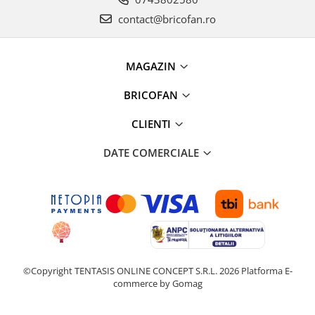
Proiectoare & lampi de lucru
contact@bricofan.ro
Veioze si Lampi
Cantarire
MAGAZIN
Cantare comerciale
Cantare Corporale
BRICOFAN
Aparate de spalat cu presiune si
accesorii
CLIENTI
Accesorii aparatele de spalat cu
DATE COMERCIALE
presiune
Aparate de spalat cu presiune
Instalatii sanitare
Articole si accesorii pentru baie
Baterii baie
Baterii bucatarie
Baterii cada
©Copyright TENTASIS ONLINE CONCEPT S.R.L. 2026
Platforma E-
commerce by Gomag
Baterii electrice
Baterii lavoar