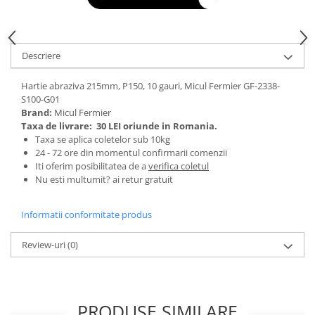
Tractoraș de tuns gazonul
Zootehnie
Incubatoare, oparitoare si
Descriere
deplumatoare
Echipamente pentru animale
Hartie abraziva 215mm, P150, 10 gauri, Micul Fermier GF-2338-
Aparate de tuns animale
S100-G01
Piese si accesorii aparate de tuns
Brand:
Micul Fermier
Taxa de livrare:
30 LEI oriunde in Romania.
animale
Taxa se aplica coletelor sub 10kg
Tarcuri animale
24 - 72 ore din momentul confirmarii comenzii
Semanatori
Iti oferim posibilitatea de a
verifica coletul
Nu esti multumit? ai retur gratuit
Masini batut stalpi si accesorii
Roabe & accesorii
Informatii conformitate produs
Casute gradina si cutii depozitare
Review-uri
(0)
Mobilier gradina
Corturi, Prelate si plase de
umbrire
PRODUSE SIMILARE
Lopeti zapada