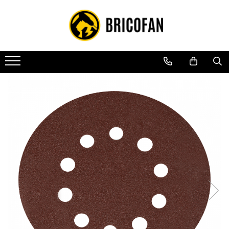
Toate Produsele
Vehicule electrice
Atv
Cu permis
Fără permis
Masini electrice
Motocross
Piese de schimb vehicule electrice
Scutere electrice
Scutere pe benzina
Tricicluri cargo fara permis
Tricicluri persoane
Trotinete electrice