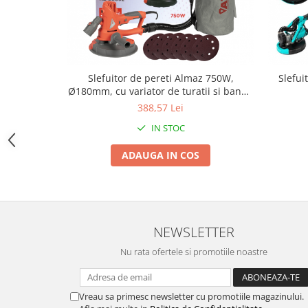
Zdrobitoare si teascuri
Teascuri
Zdrobitoare electrice
Zdrobitoare electrice & manuale
Slefuitor de pereti Almaz 750W,
Slefui
Zdrobitoare manuale
Ø180mm, cu variator de turatii si banda
LED
388,57 Lei
Masini de cusut si accesorii
IN STOC
Articole antidaunatori gradina
Sere si solarii
ADAUGA IN COS
Suflante si aspiratoare exterior
Unelte altoit
Unelte manuale de gradina -
NEWSLETTER
Stropitori
Nu rata ofertele si promotiile noastre
Folie si plase pt plante
Masini de maturat manuale
Masini batut stalpi
Vreau sa primesc newsletter cu promotiile magazinului.