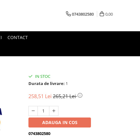
0743802580
0,00
I
CONTACT
,
IN STOC
Durata de livrare:
1
258,51 Lei
265,21 Lei
ADAUGA IN COS
0743802580