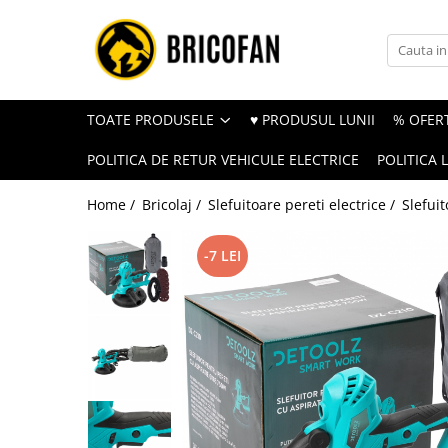
Toate Produsele
Vehicule electrice
TOATE PRODUSELE
♥ PRODUSUL LUNII
% OFERT
Atv
POLITICA DE RETUR VEHICULE ELECTRICE
POLITICA 
Cu permis
Fără permis
Home /
Bricolaj /
Slefuitoare pereti electrice /
Slefuit
Masini electrice
-7 LEI
Motocross
Piese de schimb vehicule electrice
Scutere electrice
Scutere pe benzina
Tricicluri cargo fara permis
Tricicluri persoane
Trotinete electrice