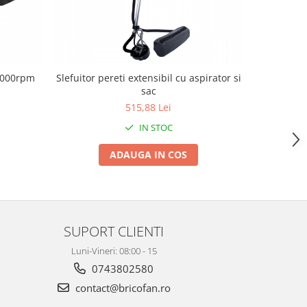
14000rpm
Slefuitor pereti extensibil cu aspirator si
Slefuitor
sac
variat
515,88 Lei
IN STOC
ADAUGA IN COS
SUPORT CLIENTI
Luni-Vineri: 08:00 - 15
0743802580
contact@bricofan.ro