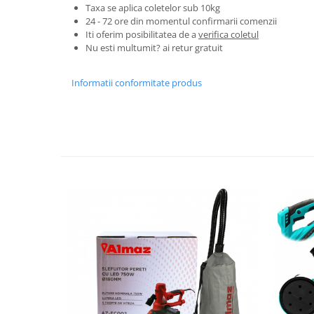
Tractoraș de tuns gazonul
Taxa se aplica coletelor sub 10kg
24 - 72 ore din momentul confirmarii comenzii
Zootehnie
Iti oferim posibilitatea de a
verifica coletul
Incubatoare, oparitoare si
Nu esti multumit? ai retur gratuit
deplumatoare
Echipamente pentru animale
Informatii conformitate produs
Aparate de tuns animale
Piese si accesorii aparate de tuns
animale
Tarcuri animale
Semanatori
Masini batut stalpi si accesorii
Roabe & accesorii
Casute gradina si cutii depozitare
Mobilier gradina
Corturi, Prelate si plase de
umbrire
Lopeti zapada