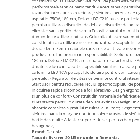
constructii noi sau renovari.Slefuitorul de pereti este destin
Granulatoare
performantele tehnice permitandu-i executarea operatiilor de
Mori pentru cereale
tavanelor interioare si exterioare;• slefuire a peretilor de r
aspiratie, 750W, 180mm, Detoolz DZ-C210 nu este proiectat
Mori pentru fructe si legume
permisa utilizarea discurilor de debitat, discurilor de polizar
Mori pentru furaje
elicopter sau a periilor de sarma.Folositi aparatul numai i
domeniile de utilizare indicate. Orice alta utilizare sau mod
Mori pentru furaje si resturi
considerata ca o utilizare necorespunzatoare scopului si re
vegetale
de accidente.Pentru daunele cauzate de o utilizare necore
Motoare granulatoare
producatorul nu preia nicio responsabilitate.Slefuitorul pe
Piese si accesorii mori
180mm, Detoolz DZ-C210 are urmatoarele caracteristici:• A
duratei de lucru in raport cu operatiile similare realizate p
Tocatoare furaje si crengi
cu lumina LED 10W pe capul de slefuire pentru verificarea pl
Tocatoare furaje
peretelui;• Regulator de viteza ce permite controlul vitezei d
Start usor pentru reducerea recului specific cuplului de por
Consumabile si acesorii tocatoare
inlocuirea rapida si comoda a foii abrazive;• Design ergo
Tocatoare crengi
si un plus de confort;• Construit din materiale de fabricati
Motocoase, Trimmere si Masini de
si rezistente pentru o durata de viata extinsa;• Design unic 
tuns gazon
absortia completa a prafului rezultat la utilizare;• Segment
slefuirea pana la margine.Continut colet:• Masina de slefuit
Motocositori cu motoare 2T
hartie de slefuit;• Adaptor suport;• Un set perii carbon pen
Trimmere electrice
hexagonala;
Brand:
Detoolz
Masini de tuns gazon pe benzina
Taxa de livrare:
30 LEI oriunde in Romania.