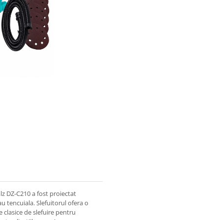
lz DZ-C210 a fost proiectat
au tencuiala. Slefuitorul ofera o
 clasice de slefuire pentru