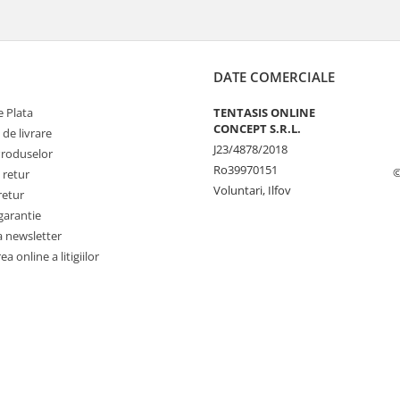
DATE COMERCIALE
 Plata
TENTASIS ONLINE
CONCEPT S.R.L.
 de livrare
J23/4878/2018
Produselor
Ro39970151
©
 retur
Voluntari, Ilfov
retur
garantie
a newsletter
a online a litigiilor