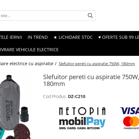
ELE IERNII
IN TREND
★ LICHIDARE STOC
♥ OFERTE SUB 99 LE
LIVRARE VEHICULE ELECTRICE
oare electrice cu aspirator /
Slefuitor pereti cu aspiratie 750W, 180mm
Slefuitor pereti cu aspiratie 750W
180mm
Cod Produs:
DZ-C210