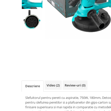
Biciclete, trotinete, triciclete
Biciclete electrice
Triciclete
Gradina
Motoburghie si accesorii
Accesorii motoburghie
Motoburghie
Drujbe, fierastraie electrice
Drujbe pe benzina
Drujbe cu acumulator
Consumabile drujbe, fierastraie
electrice
Video
(2)
Review-uri
(0)
Descriere
Drujbe electrice
Unelte electrice busteni
Slefuitorul pentru pereti cu aspiratie, 750W, 180mm, Detoo
Mori cereale si batoze porumb
pentru slefuirea peretilor si a plafoanelor din gips-carton s
finisare superioara si mai rapida in comparatie cu metodele
Batoze - mori desfacat porumb