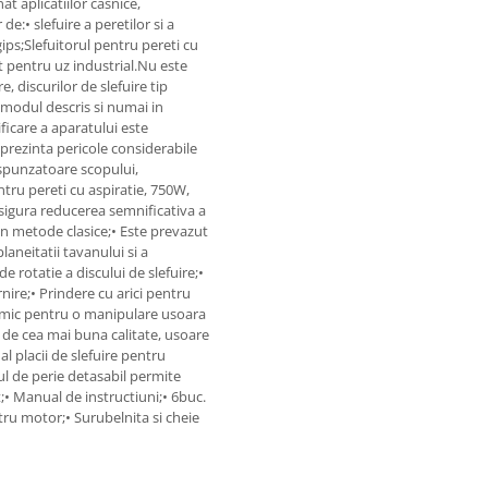
at aplicatiilor casnice,
:• slefuire a peretilor si a
igips;Slefuitorul pentru pereti cu
 pentru uz industrial.Nu este
e, discurilor de slefuire tip
n modul descris si numai in
ificare a aparatului este
prezinta pericole considerabile
spunzatoare scopului,
ntru pereti cu aspiratie, 750W,
sigura reducerea semnificativa a
rin metode clasice;• Este prevazut
aneitatii tavanului si a
e rotatie a discului de slefuire;•
nire;• Prindere cu arici pentru
nomic pentru o manipulare usoara
e de cea mai buna calitate, usoare
al placii de slefuire pentru
ul de perie detasabil permite
;• Manual de instructiuni;• 6buc.
tru motor;• Surubelnita si cheie