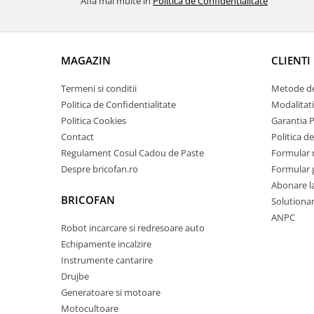
Afla mai multe in
Politica de Confidentialitate
Pentru Casa si Camping
Aragaze, plite, piese butelii de
voiaj
MAGAZIN
CLIENTI
Accesorii aragaze & butelii
Butelii
Termeni si conditii
Metode de
Gratare
Politica de Confidentialitate
Modalitati
Pirostrii si accesorii pentru gatit
Politica Cookies
Garantia 
Plite & aragaze
Contact
Politica de
Regulament Cosul Cadou de Paste
Formular 
Iluminat & electrice
Despre bricofan.ro
Formular 
Prelungitoare & cabluri electrice
Abonare l
Becuri
BRICOFAN
Solutionare
Coliere plastic
ANPC
Robot incarcare si redresoare auto
Conectori/doze
Echipamente incalzire
Corpuri de iluminat
Instrumente cantarire
Lampi solare
Drujbe
Lanterne
Generatoare si motoare
Lumina de crestere pentru plante
Motocultoare