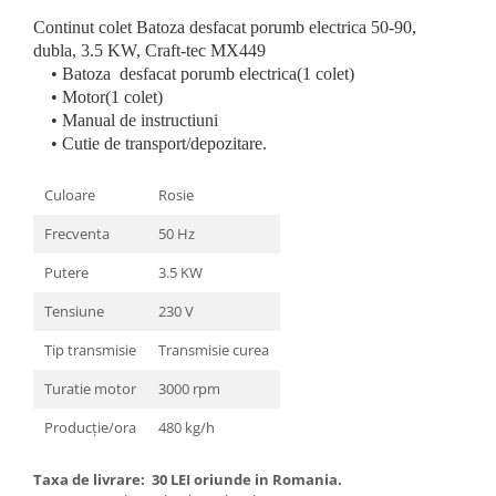
Genti Termoizolante Mancare
Masini de taiat placi ceramice
Continut colet Batoza desfacat porumb electrica 50-90,
Magneti de frigider
Patenti si clesti
dubla, 3.5 KW, Craft-tec MX449
Masini de tocat manuale
Topoare
• Batoza desfacat porumb electrica(1 colet)
Masini tocat carne electrice
Truse, seturi si alte scule de mana
• Motor(1 colet)
Mixere
Compactoare
• Manual de instructiuni
• Cutie de transport/depozitare.
Oale si Cratite
Scule Emtop
Oale sub presiune
Scule multifunctionale
Culoare
Rosie
Pahare / Sticle cu Pai / Cani termos
Tăietor beton
Palnii
Frecventa
50 Hz
Storcatoare
Putere
3.5 KW
Tavi copt
Tensiune
230 V
Tigai
Ustensile de bucatarie
Tip transmisie
Transmisie curea
Auto
Turatie motor
3000 rpm
Stații încărcare vehicule electrice
Producție/ora
480 kg/h
Anvelope auto
Chingi
Taxa de livrare:
30 LEI oriunde in Romania.