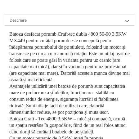
Scule pneumatice
Teascuri
Kituri de siguranta si supravietuire
Ridicare greutati
Zdrobitoare electrice
Kit-uri siguranta auto
Accesorii pentru macarale
Zdrobitoare electrice & manuale
Descriere
Kit-uri Supravietuire si Accesorii
Macarale electrice
Zdrobitoare manuale
Camping
Batoza desfacat porumb Craft-tec dubla 4800 50-90 3.5KW
Macarale manuale
Masini de cusut si accesorii
Curatenie si menaj
MX449 pentru curățat porumb este concepută pentru
Aparate si instrumente de masurat
Articole antidaunatori gradina
Accesorii ingrijire casa
îndepărtarea porumbului de pe știulete, folosind un motor și
Rulete
transmisie pe curea cu o anumită rotație. Este un utilaj ușor de
Sere si solarii
Accesorii maturi, mopuri si galeti
folosit care se poate găsi în varianta pentru uz casnic (are
Telemetre, nivele, sublere
Aparate de calcat
Suflante si aspiratoare exterior
capacitate mai mică), dar și în varianta pentru uz profesional
Masini de polisat
Aspiratoare electrice
(are capacitate mai mare). Datorită acesteia munca devine mai
Unelte altoit
Rindele electrice
Cutii depozitare diverse
ușoară și mai eficientă.
Unelte manuale de gradina -
Avantajele utilizării unei batoze de porumb sunt capacitatea
Cutii depozitare medicamente
Pistoale electrice aer cald si vopsit
mare de prelucrare a știuleților, funcționarea stabilă cu
Stropitori
Cutii pentru chei
Pistoale electrice aer cald
consum redus de energie, siguranța lucrării și fiabilitatea
Folie si plase pt plante
Dulapuri si rafturi de depozitare
Pistoale electrice de vopsit
ridicată. Sunt utilaje facil de utilizat care, datorită
Masini de maturat manuale
Maturi, mopuri si galeti
dimensiunilor reduse, se pot poziționa și muta ușor.
Echipamente de protectie
Batoza Craft - Tec 4800 3,5KW – mică și compactă, ocupă
Organizatoare imbracaminte si
Masini batut stalpi
Cizme, bocanci, pantofi si galosi
un spațiu restrâns în gospodărie, fiind de un real folos atunci
incaltaminte
Manusi si palmare
când doriți să curățați boabele de pe știuleți.
Perii de curatare
Cu un motor puternic de 3,5kW, aveți în propria