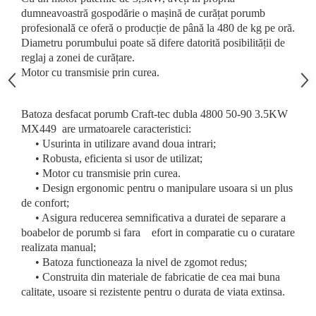
Ochelari si casti de protectie
Perii si aparate scame
dumneavoastră gospodărie o mașină de curățat porumb
Statii si pistoale de lipit
Stergatoare geam
profesională ce oferă o producție de până la 480 de kg pe oră.
Statii si pistoale de lipit
Diametru porumbului poate să difere datorită posibilității de
Umerase pentru haine si suporturi
reglaj a zonei de curățare.
Accesorii, consumabile, piese
Uscatoare si standere haine
Motor cu transmisie prin curea.
Bucatarie si electrocasnice
Accesorii
Acumulatori si incarcatoare scule
Masini de carnati si accesorii
electrice
Batoza desfacat porumb Craft-tec dubla 4800 50-90 3.5KW
Espressoare si cafetiere
MX449 are urmatoarele caracteristici:
Discuri taiere
Masini de piper si nuci
• Usurinta in utilizare avand doua intrari;
Strung
Accesorii si consumabile masini de
• Robusta, eficienta si usor de utilizat;
tocat carne
Scule de mana
• Motor cu transmisie prin curea.
• Design ergonomic pentru o manipulare usoara si un plus
Autocolant de bucatarie
Accesorii masini de taiat placi
de confort;
Blendere
ceramice
• Asigura reducerea semnificativa a duratei de separare a
Ceaune
Accesorii placi ceramice
boabelor de porumb si fara efort in comparatie cu o curatare
Dozatoare
Carabine, vartejuri, belciuge
realizata manual;
• Batoza functioneaza la nivel de zgomot redus;
Fete de masa
Clesti si truse de sertizare
• Construita din materiale de fabricatie de cea mai buna
Fierbatoare
Fierastraie manuale
calitate, usoare si rezistente pentru o durata de viata extinsa.
Friteuze
Foarfeci constructii