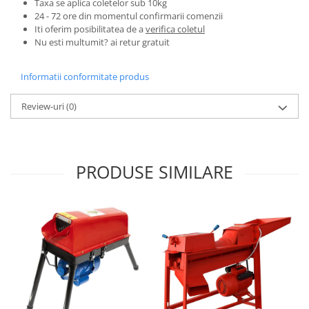
Clesti auto
Taxa se aplica coletelor sub 10kg
24 - 72 ore din momentul confirmarii comenzii
Compresoare auto si pompe
Iti oferim posibilitatea de a
verifica coletul
Cricuri
Nu esti multumit? ai retur gratuit
Intretinere interior/exterior
Modulatoare FM
Informatii conformitate produs
Perii de zapada si raclete
Review-uri
(0)
Pompe de transfer
Decoratiuni, ornamente si articole
Craciun
Accesorii si componente craciun
PRODUSE SIMILARE
Beteala si ghirlande Craciun
Brazi de Craciun
Costume Craciun
Decoratiuni luminoase exterioare &
interioare
Figurine muzicale
Figurine si decoratiuni Craciun
Furtun - Tub - rola craciun