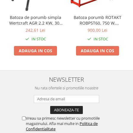
Instalatii Craciun 220V
Instalatii cu baterii
Batoza de porumb simpla
Batoza porumb ROTAKT
Instalatii de Craciun
Wertcraft AGR 2.2 KW, 300
ROBP5T60, 750 W,
Instalatii liniare si role de furtun
kg/h
Productivitate de 1000
242,61 Lei
900,00 Lei
luminos
kg/oră
IN STOC
IN STOC
Instalatii liniare/sir
Instalatii perdea
ADAUGA IN COS
ADAUGA IN COS
Instalatii plasa
Instalatii Solare
Instalatii turturi-franjuri
NEWSLETTER
Liniare 220V
Perdea 220V
Nu rata ofertele si promotiile noastre
Plasa 220V
Turturi/Franjuri 220V
Diverse pentru casa si camping
Vreau sa primesc newsletter cu promotiile
Feronerie
magazinului. Afla mai multe in
Politica de
Confidentialitate
Balamale si zavoare