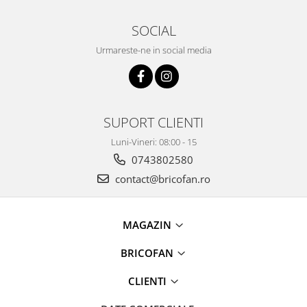
Broaste si clante
Accesorii pentru animale
SOCIAL
Aparate de Masaj
Urmareste-ne in social media
Articole si accesorii birou
Electrocasnice
Storcatoare / Blendere
SUPORT CLIENTI
Mobilier
Luni-Vineri: 08:00 - 15
Genți de voiaj & genți
0743802580
Mobilier camping
contact@bricofan.ro
Sonerii
MAGAZIN
BRICOFAN
CLIENTI