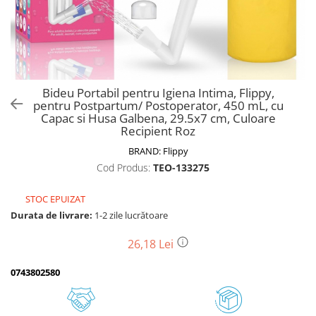
Biciclete, trotinete, triciclete
Biciclete electrice
Triciclete
Gradina
Bideu Portabil pentru Igiena Intima, Flippy,
Motoburghie si accesorii
pentru Postpartum/ Postoperator, 450 mL, cu
Capac si Husa Galbena, 29.5x7 cm, Culoare
Accesorii motoburghie
Recipient Roz
Motoburghie
BRAND:
Flippy
Drujbe, fierastraie electrice
Cod Produs:
TEO-133275
Drujbe pe benzina
Drujbe cu acumulator
STOC EPUIZAT
Durata de livrare:
1-2 zile lucrătoare
Consumabile drujbe, fierastraie
electrice
26,18 Lei
Drujbe electrice
Unelte electrice busteni
0743802580
Mori cereale si batoze porumb
Batoze - mori desfacat porumb