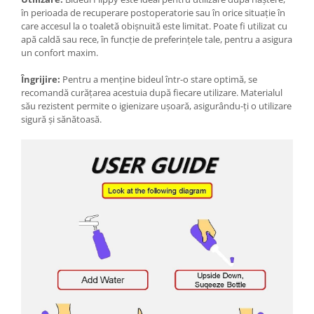
Chiuvete bucatarie compozit
în perioada de recuperare postoperatorie sau în orice situație în
Chiuvete inox
care accesul la o toaletă obișnuită este limitat. Poate fi utilizat cu
apă caldă sau rece, în funcție de preferințele tale, pentru a asigura
Coloane de dus
un confort maxim.
Robineti
Scari
Îngrijire:
Pentru a menține bideul într-o stare optimă, se
recomandă curățarea acestuia după fiecare utilizare. Materialul
Tapet 3D Autoadeziv
său rezistent permite o igienizare ușoară, asigurându-ți o utilizare
sigură și sănătoasă.
Climatizare si echipamente de
incalzire
Aere conditionate
Echipamente pt incalzire
Panouri solare
Paturi electrice cu incalzire
Sobe pe lemne
Umidificatoare
Ventilatoare
Kituri de siguranta si supravietuire
Kit-uri siguranta auto