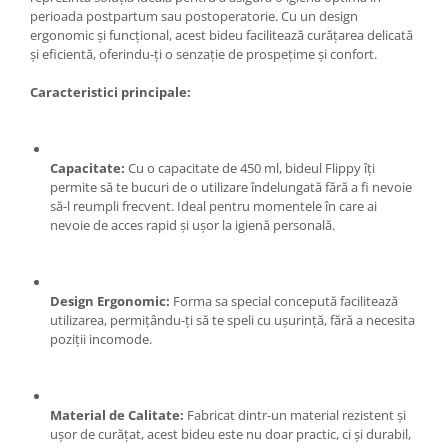
perioada postpartum sau postoperatorie. Cu un design
Zdrobitoare si teascuri
ergonomic și funcțional, acest bideu facilitează curățarea delicată
Teascuri
și eficientă, oferindu-ți o senzație de prospețime și confort.
Zdrobitoare electrice
Caracteristici principale:
Zdrobitoare electrice & manuale
Zdrobitoare manuale
Masini de cusut si accesorii
Capacitate:
Cu o capacitate de 450 ml, bideul Flippy îți
Articole antidaunatori gradina
permite să te bucuri de o utilizare îndelungată fără a fi nevoie
să-l reumpli frecvent. Ideal pentru momentele în care ai
Sere si solarii
nevoie de acces rapid și ușor la igienă personală.
Suflante si aspiratoare exterior
Unelte altoit
Design Ergonomic:
Forma sa special concepută facilitează
Unelte manuale de gradina -
utilizarea, permițându-ți să te speli cu ușurință, fără a necesita
poziții incomode.
Stropitori
Folie si plase pt plante
Masini de maturat manuale
Material de Calitate:
Fabricat dintr-un material rezistent și
Masini batut stalpi
ușor de curățat, acest bideu este nu doar practic, ci și durabil,