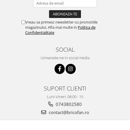
Masini tocat carne electrice
Mixere
Oale si Cratite
Vreau sa primesc newsletter cu promotiile
magazinului. Afla mai multe in
Politica de
Oale sub presiune
Confidentialitate
Pahare / Sticle cu Pai / Cani termos
Palnii
SOCIAL
Storcatoare
Urmareste-ne in social media
Tavi copt
Tigai
Ustensile de bucatarie
Auto
SUPORT CLIENTI
Stații încărcare vehicule electrice
Luni-Vineri: 08:00 - 15
Anvelope auto
0743802580
Chingi
contact@bricofan.ro
Clesti auto
Compresoare auto si pompe
Cricuri