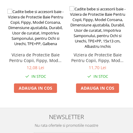
Umerase pentru haine si suporturi
Uscatoare si standere haine
Bucatarie si electrocasnice
Masini de carnati si accesorii
Espressoare si cafetiere
Masini de piper si nuci
Accesorii si consumabile masini de
tocat carne
Viziera de Protectie Baie
Viziera de Protectie Baie
Pentru Copii, Fippy, Model
Pentru Copii, Fippy, Model
Autocolant de bucatarie
Coroana, Dimensiune
Coroana, Dimensiune
12,08 Lei
11,70 Lei
Blendere
ajustabila, Durabil, Usor de
ajustabila, Durabil, Usor de
IN STOC
IN STOC
curatat, Impotriva
curatat, Impotriva
Ceaune
Samponului, pentru Ochi si
Samponului, pentru Ochi si
Dozatoare
ADAUGA IN COS
ADAUGA IN COS
Urechi, TPE+PP, Galbena
Urechi, TPE+PP, 15x13 cm,
Fete de masa
Albastru Inchis
Fierbatoare
Friteuze
NEWSLETTER
Genti Termoizolante Mancare
Magneti de frigider
Nu rata ofertele si promotiile noastre
Masini de tocat manuale