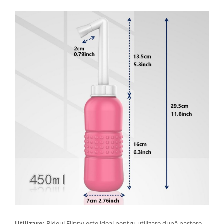
Proiectoare & lampi de lucru
Veioze si Lampi
Cantarire
Cantare comerciale
Cantare Corporale
Aparate de spalat cu presiune si
accesorii
Accesorii aparatele de spalat cu
presiune
Aparate de spalat cu presiune
Instalatii sanitare
Articole si accesorii pentru baie
Baterii baie
Baterii bucatarie
Baterii cada
Baterii electrice
Baterii lavoar
Utilizare:
Bideul Flippy este ideal pentru utilizare după naștere,