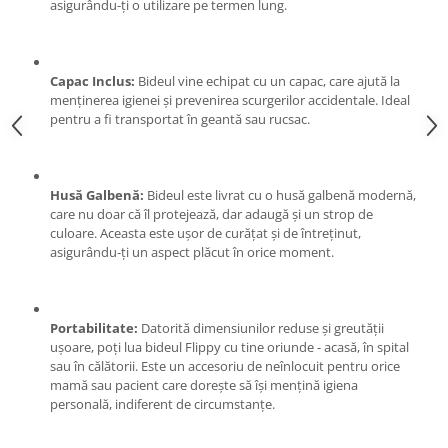
asigurându-ți o utilizare pe termen lung.
Pentru Casa si Camping
Aragaze, plite, piese butelii de
voiaj
Capac Inclus:
Bideul vine echipat cu un capac, care ajută la
Accesorii aragaze & butelii
menținerea igienei și prevenirea scurgerilor accidentale. Ideal
Butelii
pentru a fi transportat în geantă sau rucsac.
Gratare
Pirostrii si accesorii pentru gatit
Plite & aragaze
Husă Galbenă:
Bideul este livrat cu o husă galbenă modernă,
care nu doar că îl protejează, dar adaugă și un strop de
Iluminat & electrice
culoare. Aceasta este ușor de curățat și de întreținut,
Prelungitoare & cabluri electrice
asigurându-ți un aspect plăcut în orice moment.
Becuri
Coliere plastic
Portabilitate:
Datorită dimensiunilor reduse și greutății
Conectori/doze
ușoare, poți lua bideul Flippy cu tine oriunde - acasă, în spital
Corpuri de iluminat
sau în călătorii. Este un accesoriu de neînlocuit pentru orice
Lampi solare
mamă sau pacient care dorește să își mențină igiena
personală, indiferent de circumstanțe.
Lanterne
Lumina de crestere pentru plante