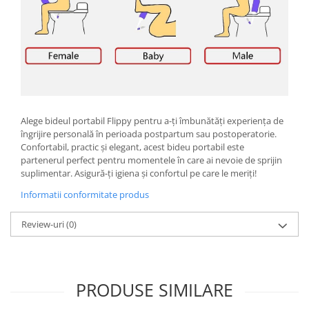
Kit-uri Supravietuire si Accesorii
Camping
Curatenie si menaj
Accesorii ingrijire casa
Accesorii maturi, mopuri si galeti
Aparate de calcat
Aspiratoare electrice
Alege bideul portabil Flippy pentru a-ți îmbunătăți experiența de
îngrijire personală în perioada postpartum sau postoperatorie.
Cutii depozitare diverse
Confortabil, practic și elegant, acest bideu portabil este
Cutii depozitare medicamente
partenerul perfect pentru momentele în care ai nevoie de sprijin
Cutii pentru chei
suplimentar. Asigură-ți igiena și confortul pe care le meriți!
Dulapuri si rafturi de depozitare
Informatii conformitate produs
Maturi, mopuri si galeti
Review-uri
(0)
Organizatoare imbracaminte si
incaltaminte
Perii de curatare
Perii si aparate scame
PRODUSE SIMILARE
Stergatoare geam