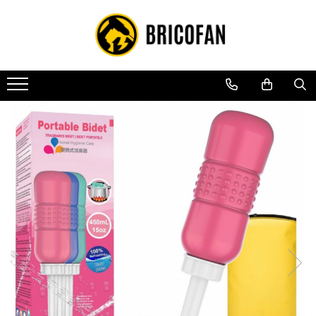
Toate Produsele
Vehicule electrice
Atv
Cu permis
Fără permis
Masini electrice
Motocross
Piese de schimb vehicule electrice
Scutere electrice
Scutere pe benzina
Tricicluri cargo fara permis
Tricicluri persoane
Trotinete electrice