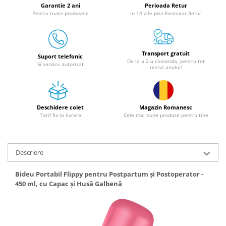
Garantie 2 ani
Perioada Retur
Granulatoare
Pentru toate produsele
In 14 zile prin Formular Retur
Mori pentru cereale
Mori pentru fructe si legume
Mori pentru furaje
Transport gratuit
Suport telefonic
Mori pentru furaje si resturi
De la a 2-a comanda, pentru tot
Si service autorizat
restul anului!
vegetale
Motoare granulatoare
Piese si accesorii mori
Deschidere colet
Magazin Romanesc
Tocatoare furaje si crengi
Tarif fix la livrare
Cele mai bune produse pentru tine
Tocatoare furaje
Consumabile si acesorii tocatoare
Tocatoare crengi
Descriere
Motocoase, Trimmere si Masini de
tuns gazon
Bideu Portabil Flippy pentru Postpartum și Postoperator -
450 ml, cu Capac și Husă Galbenă
Motocositori cu motoare 2T
Trimmere electrice
Masini de tuns gazon pe benzina