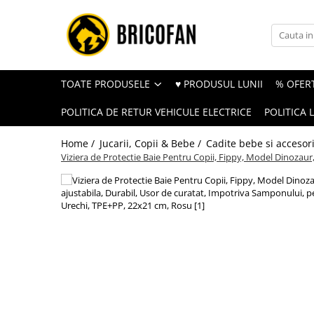
Toate Produsele
Vehicule electrice
TOATE PRODUSELE
♥ PRODUSUL LUNII
% OFERT
Atv
POLITICA DE RETUR VEHICULE ELECTRICE
POLITICA 
Cu permis
Fără permis
Home /
Jucarii, Copii & Bebe /
Cadite bebe si accesori
Viziera de Protectie Baie Pentru Copii, Fippy, Model Dinozau
Masini electrice
Motocross
Piese de schimb vehicule electrice
Scutere electrice
Scutere pe benzina
Tricicluri cargo fara permis
Tricicluri persoane
Trotinete electrice