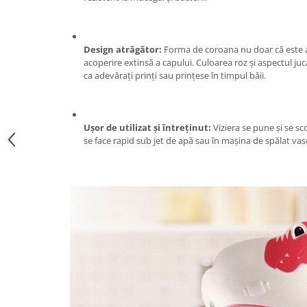
Zdrobitoare si teascuri
Teascuri
Design atrăgător:
Forma de coroana nu doar că este ad
Zdrobitoare electrice
acoperire extinsă a capului. Culoarea roz și aspectul jucă
Zdrobitoare electrice & manuale
ca adevărați prinți sau prințese în timpul băii.
Zdrobitoare manuale
Masini de cusut si accesorii
Ușor de utilizat și întreținut:
Viziera se pune și se sc
Articole antidaunatori gradina
se face rapid sub jet de apă sau în mașina de spălat vas
Sere si solarii
Suflante si aspiratoare exterior
Unelte altoit
Unelte manuale de gradina -
Stropitori
Folie si plase pt plante
Masini de maturat manuale
Masini batut stalpi