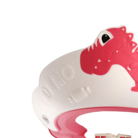
Granulatoare
Mori pentru cereale
Mori pentru fructe si legume
Mori pentru furaje
Mori pentru furaje si resturi
vegetale
Motoare granulatoare
Piese si accesorii mori
Tocatoare furaje si crengi
Tocatoare furaje
Consumabile si acesorii tocatoare
Tocatoare crengi
Motocoase, Trimmere si Masini de
tuns gazon
Motocositori cu motoare 2T
Trimmere electrice
Masini de tuns gazon pe benzina