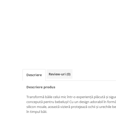
Biciclete, trotinete, triciclete
Biciclete electrice
Triciclete
Gradina
Motoburghie si accesorii
Accesorii motoburghie
Motoburghie
Drujbe, fierastraie electrice
Drujbe pe benzina
Drujbe cu acumulator
Review-uri
(0)
Descriere
Consumabile drujbe, fierastraie
electrice
Descriere produs
Drujbe electrice
Transformă băile celui mic într-o experiență plăcută și sigur
Unelte electrice busteni
concepută pentru bebeluși! Cu un design adorabil în formă 
Mori cereale si batoze porumb
silicon moale, această vizieră protejează ochii și urechile 
în timpul băii.
Batoze - mori desfacat porumb