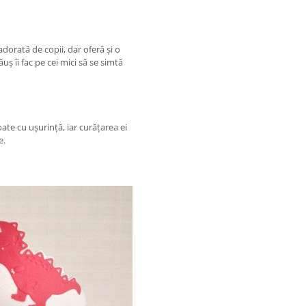
orată de copii, dar oferă și o
uș îi fac pe cei mici să se simtă
oate cu ușurință, iar curățarea ei
e.