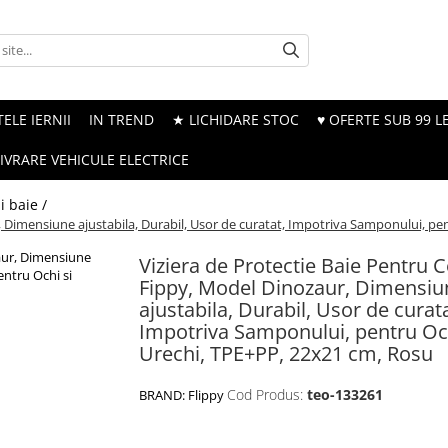
ELE IERNII
IN TREND
★ LICHIDARE STOC
♥ OFERTE SUB 99 LE
LIVRARE VEHICULE ELECTRICE
i baie /
r, Dimensiune ajustabila, Durabil, Usor de curatat, Impotriva Samponului, pe
Viziera de Protectie Baie Pentru C
Fippy, Model Dinozaur, Dimensiu
ajustabila, Durabil, Usor de curata
Impotriva Samponului, pentru Och
Urechi, TPE+PP, 22x21 cm, Rosu
Cod Produs:
teo-133261
BRAND:
Flippy