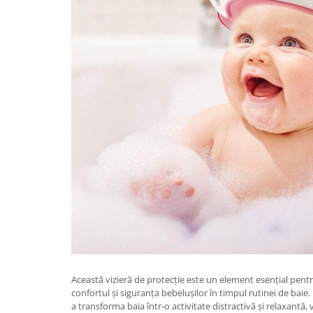
Pentru Casa si Camping
Aragaze, plite, piese butelii de
voiaj
Accesorii aragaze & butelii
Butelii
Gratare
Pirostrii si accesorii pentru gatit
Plite & aragaze
Iluminat & electrice
Prelungitoare & cabluri electrice
Becuri
Coliere plastic
Conectori/doze
Corpuri de iluminat
Lampi solare
Această vizieră de protecție este un element esențial pentr
Lanterne
confortul și siguranța bebelușilor în timpul rutinei de baie. 
Lumina de crestere pentru plante
a transforma baia într-o activitate distractivă și relaxantă,