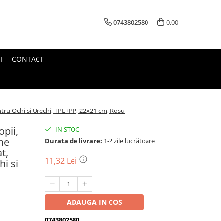
0743802580
0,00
I
CONTACT
ntru Ochi si Urechi, TPE+PP, 22x21 cm, Rosu
opii,
IN STOC
ne
Durata de livrare:
1-2 zile lucrătoare
t,
11,32 Lei
i si
ADAUGA IN COS
0743802580