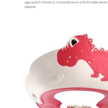
siguranță în fiecare zi. Comandă acum și fă din băile zilnic
Proiectoare & lampi de lucru
plăcere!
Veioze si Lampi
Cantarire
Cantare comerciale
Cantare Corporale
Aparate de spalat cu presiune si
accesorii
Accesorii aparatele de spalat cu
presiune
Aparate de spalat cu presiune
Instalatii sanitare
Articole si accesorii pentru baie
Baterii baie
Baterii bucatarie
Baterii cada
Baterii electrice
Baterii lavoar