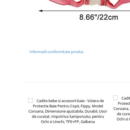
Chiuvete bucatarie compozit
Chiuvete inox
Coloane de dus
Robineti
Scari
Tapet 3D Autoadeziv
Climatizare si echipamente de
Informatii conformitate produs
incalzire
Aere conditionate
Echipamente pt incalzire
Panouri solare
Paturi electrice cu incalzire
Sobe pe lemne
Umidificatoare
Ventilatoare
Kituri de siguranta si supravietuire
Kit-uri siguranta auto