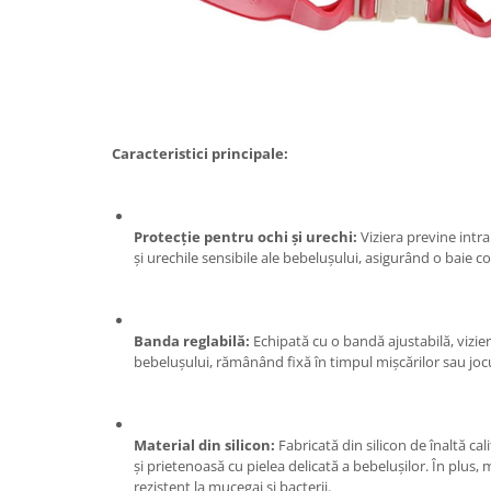
Tractoraș de tuns gazonul
Zootehnie
Incubatoare, oparitoare si
deplumatoare
Echipamente pentru animale
Aparate de tuns animale
Caracteristici principale:
Piese si accesorii aparate de tuns
animale
Tarcuri animale
Protecție pentru ochi și urechi:
Viziera previne intra
Semanatori
și urechile sensibile ale bebelușului, asigurând o baie co
Masini batut stalpi si accesorii
Roabe & accesorii
Banda reglabilă:
Echipată cu o bandă ajustabilă, vizier
Casute gradina si cutii depozitare
bebelușului, rămânând fixă în timpul mișcărilor sau jocu
Mobilier gradina
Corturi, Prelate si plase de
Material din silicon:
Fabricată din silicon de înaltă cali
umbrire
și prietenoasă cu pielea delicată a bebelușilor. În plus, 
Lopeti zapada
rezistent la mucegai și bacterii.