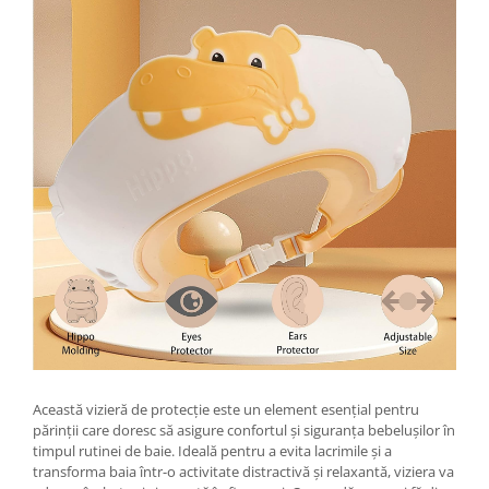
Genti Termoizolante Mancare
Masini de taiat placi ceramice
Magneti de frigider
Patenti si clesti
Masini de tocat manuale
Topoare
Masini tocat carne electrice
Truse, seturi si alte scule de mana
Mixere
Compactoare
Oale si Cratite
Scule Emtop
Oale sub presiune
Scule multifunctionale
Pahare / Sticle cu Pai / Cani termos
Tăietor beton
Palnii
Storcatoare
Tavi copt
Tigai
Ustensile de bucatarie
Auto
Stații încărcare vehicule electrice
Această vizieră de protecție este un element esențial pentru
părinții care doresc să asigure confortul și siguranța bebelușilor în
Anvelope auto
timpul rutinei de baie. Ideală pentru a evita lacrimile și a
Chingi
transforma baia într-o activitate distractivă și relaxantă, viziera va