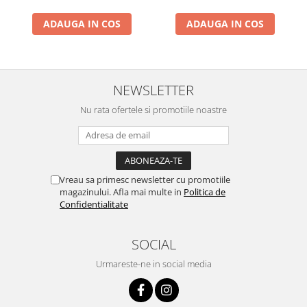
Broaste si clante
Samponului, pentru Ochi si
Samponului, pentru Ochi si
ADAUGA IN COS
ADAUGA IN COS
Urechi, TPE+PP, Galbena
Urechi, TPE+PP, 15x13 cm,
Accesorii litiere
Albastru Inchis
Accesorii pentru animale
Aparate de Masaj
NEWSLETTER
Articole si accesorii birou
Nu rata ofertele si promotiile noastre
Electrocasnice
Storcatoare / Blendere
Mobilier
Genți de voiaj & genți
Vreau sa primesc newsletter cu promotiile
Mobilier camping
magazinului. Afla mai multe in
Politica de
Confidentialitate
Sonerii
SOCIAL
Urmareste-ne in social media