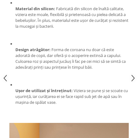
Ochelari si casti de protectie
Perii si aparate scame
Statii si pistoale de lipit
Material din silicon:
Fabricată din silicon de înaltă calitate,
Stergatoare geam
viziera este moale, flexibilă și prietenoasă cu pielea delicată a
Statii si pistoale de lipit
Umerase pentru haine si suporturi
bebelușilor. În plus, materialul este ușor de curățat și rezistent
Accesorii, consumabile, piese
la mucegai și bacterii.
Uscatoare si standere haine
Bucatarie si electrocasnice
Accesorii
Acumulatori si incarcatoare scule
Masini de carnati si accesorii
electrice
Design atrăgător:
Forma de coroana nu doar că este
Espressoare si cafetiere
adorată de copii, dar oferă și o acoperire extinsă a capului.
Discuri taiere
Masini de piper si nuci
Culoarea roz și aspectul jucăuș îi fac pe cei mici să se simtă ca
Strung
adevărați prinți sau prințese în timpul băii.
Accesorii si consumabile masini de
tocat carne
Scule de mana
Autocolant de bucatarie
Accesorii masini de taiat placi
Blendere
ceramice
Ușor de utilizat și întreținut:
Viziera se pune și se scoate cu
ușurință, iar curățarea ei se face rapid sub jet de apă sau în
Ceaune
Accesorii placi ceramice
mașina de spălat vase.
Dozatoare
Carabine, vartejuri, belciuge
Fete de masa
Clesti si truse de sertizare
Fierbatoare
Fierastraie manuale
Friteuze
Foarfeci constructii