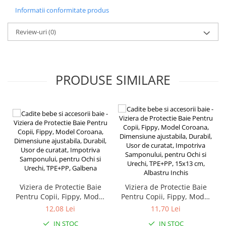
Instalatii Craciun 220V
Informatii conformitate produs
Instalatii cu baterii
Review-uri
(0)
Instalatii de Craciun
Instalatii liniare si role de furtun
luminos
Instalatii liniare/sir
PRODUSE SIMILARE
Instalatii perdea
Instalatii plasa
Instalatii Solare
Instalatii turturi-franjuri
Liniare 220V
Perdea 220V
Plasa 220V
Turturi/Franjuri 220V
Viziera de Protectie Baie
Viziera de Protectie Baie
Diverse pentru casa si camping
Pentru Copii, Fippy, Model
Pentru Copii, Fippy, Model
Feronerie
Coroana, Dimensiune
Coroana, Dimensiune
12,08 Lei
11,70 Lei
ajustabila, Durabil, Usor de
ajustabila, Durabil, Usor de
Balamale si zavoare
IN STOC
IN STOC
curatat, Impotriva
curatat, Impotriva