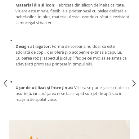
Material din silicon:
Fabricată din silicon de înaltă calitate,
Zdrobitoare si teascuri
viziera este moale, flexibilă și prietenoasă cu pielea delicată a
Teascuri
bebelușilor. În plus, materialul este ușor de curățat și rezistent
la mucegai și bacterii.
Zdrobitoare electrice
Zdrobitoare electrice & manuale
Zdrobitoare manuale
Design atrăgător:
Forma de coroana nu doar că este
Masini de cusut si accesorii
adorată de copii, dar oferă și o acoperire extinsă a capului.
Articole antidaunatori gradina
Culoarea roz și aspectul jucăuș îi fac pe cei mici să se simtă ca
adevărați prinți sau prințese în timpul băii.
Sere si solarii
Suflante si aspiratoare exterior
Unelte altoit
Ușor de utilizat și întreținut:
Viziera se pune și se scoate cu
ușurință, iar curățarea ei se face rapid sub jet de apă sau în
Unelte manuale de gradina -
mașina de spălat vase.
Stropitori
Folie si plase pt plante
Masini de maturat manuale
Masini batut stalpi