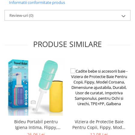
Chiuvete bucatarie compozit
Informatii conformitate produs
Chiuvete inox
Review-uri
(0)
Coloane de dus
Robineti
Scari
PRODUSE SIMILARE
Tapet 3D Autoadeziv
Climatizare si echipamente de
incalzire
Aere conditionate
Echipamente pt incalzire
Panouri solare
Paturi electrice cu incalzire
Sobe pe lemne
Umidificatoare
Ventilatoare
Bideu Portabil pentru
Viziera de Protectie Baie
Kituri de siguranta si supravietuire
Igiena Intima, Flippy,
Pentru Copii, Fippy, Model
Kit-uri siguranta auto
pentru Postpartum/
Coroana, Dimensiune
26,06 Lei
12,08 Lei