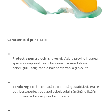
Tractoraș de tuns gazonul
Zootehnie
Incubatoare, oparitoare si
deplumatoare
Echipamente pentru animale
Aparate de tuns animale
Piese si accesorii aparate de tuns
Caracteristici principale:
animale
Tarcuri animale
Semanatori
Protecție pentru ochi și urechi:
Viziera previne intrarea
apei și a șamponului în ochii și urechile sensibile ale
Masini batut stalpi si accesorii
bebelușului, asigurând o baie confortabilă și plăcută.
Roabe & accesorii
Casute gradina si cutii depozitare
Banda reglabilă:
Echipată cu o bandă ajustabilă, viziera se
Mobilier gradina
potrivește perfect pe capul bebelușului, rămânând fixă în
Corturi, Prelate si plase de
timpul mișcărilor sau jocurilor din cadă.
umbrire
Lopeti zapada