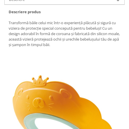
Granulatoare
Mori pentru cereale
Descriere produs
Mori pentru fructe si legume
Transformă băile celui mic într-o experiență plăcută și sigură cu
Mori pentru furaje
viziera de protecție special concepută pentru bebeluși! Cu un
Mori pentru furaje si resturi
design adorabil în formă de coroana și fabricată din silicon moale,
această vizieră protejează ochii și urechile bebelușului tău de apă
vegetale
și șampon în timpul băii.
Motoare granulatoare
Piese si accesorii mori
Tocatoare furaje si crengi
Tocatoare furaje
Consumabile si acesorii tocatoare
Tocatoare crengi
Motocoase, Trimmere si Masini de
tuns gazon
Motocositori cu motoare 2T
Trimmere electrice
Masini de tuns gazon pe benzina