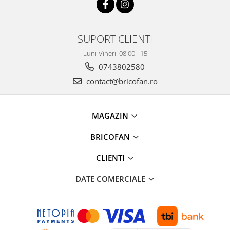
Umerase pentru haine si suporturi
Uscatoare si standere haine
Bucatarie si electrocasnice
SUPORT CLIENTI
Masini de carnati si accesorii
Luni-Vineri: 08:00 - 15
Espressoare si cafetiere
0743802580
Masini de piper si nuci
contact@bricofan.ro
Accesorii si consumabile masini de
tocat carne
Autocolant de bucatarie
MAGAZIN
Blendere
Ceaune
BRICOFAN
Dozatoare
CLIENTI
Fete de masa
Fierbatoare
DATE COMERCIALE
Friteuze
Genti Termoizolante Mancare
Magneti de frigider
Masini de tocat manuale