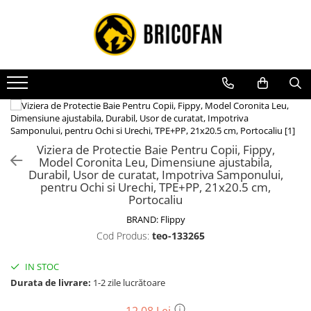
Toate Produsele
Vehicule electrice
Atv
Cu permis
Fără permis
Viziera de Protectie Baie Pentru Copii, Fippy,
Masini electrice
Model Coronita Leu, Dimensiune ajustabila,
Durabil, Usor de curatat, Impotriva Samponului,
Motocross
pentru Ochi si Urechi, TPE+PP, 21x20.5 cm,
Portocaliu
Piese de schimb vehicule electrice
BRAND:
Flippy
Scutere electrice
Cod Produs:
teo-133265
Scutere pe benzina
Tricicluri cargo fara permis
IN STOC
Durata de livrare:
1-2 zile lucrătoare
Tricicluri persoane
Trotinete electrice