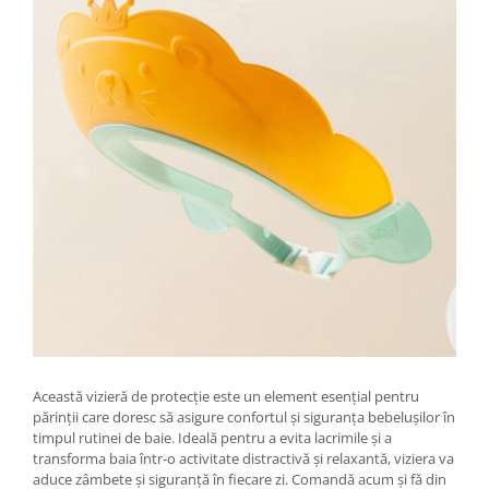
Pentru Casa si Camping
Aragaze, plite, piese butelii de
voiaj
Accesorii aragaze & butelii
Butelii
Gratare
Pirostrii si accesorii pentru gatit
Plite & aragaze
Iluminat & electrice
Prelungitoare & cabluri electrice
Becuri
Coliere plastic
Conectori/doze
Corpuri de iluminat
Această vizieră de protecție este un element esențial pentru
Lampi solare
părinții care doresc să asigure confortul și siguranța bebelușilor în
timpul rutinei de baie. Ideală pentru a evita lacrimile și a
Lanterne
transforma baia într-o activitate distractivă și relaxantă, viziera va
Lumina de crestere pentru plante
aduce zâmbete și siguranță în fiecare zi. Comandă acum și fă din