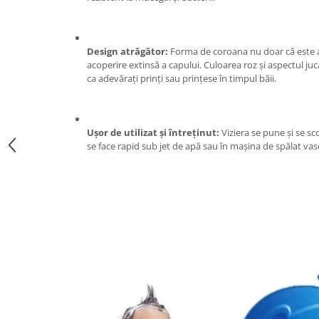
Zdrobitoare si teascuri
Teascuri
Design atrăgător:
Forma de coroana nu doar că este ad
Zdrobitoare electrice
acoperire extinsă a capului. Culoarea roz și aspectul jucă
Zdrobitoare electrice & manuale
ca adevărați prinți sau prințese în timpul băii.
Zdrobitoare manuale
Masini de cusut si accesorii
Ușor de utilizat și întreținut:
Viziera se pune și se sc
Articole antidaunatori gradina
se face rapid sub jet de apă sau în mașina de spălat vas
Sere si solarii
Suflante si aspiratoare exterior
Unelte altoit
Unelte manuale de gradina -
Stropitori
Folie si plase pt plante
Masini de maturat manuale
Masini batut stalpi