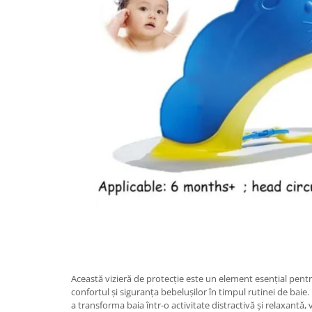
Pentru Casa si Camping
Aragaze, plite, piese butelii de
voiaj
Accesorii aragaze & butelii
Butelii
Gratare
Pirostrii si accesorii pentru gatit
Plite & aragaze
Iluminat & electrice
Prelungitoare & cabluri electrice
Becuri
Coliere plastic
Conectori/doze
Corpuri de iluminat
Lampi solare
Această vizieră de protecție este un element esențial pentr
Lanterne
confortul și siguranța bebelușilor în timpul rutinei de baie. 
Lumina de crestere pentru plante
a transforma baia într-o activitate distractivă și relaxantă,