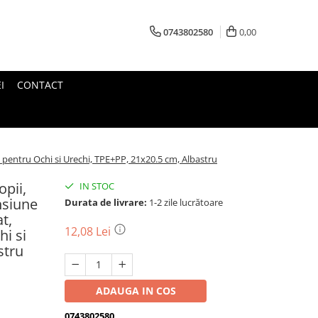
0743802580
0,00
I
CONTACT
 pentru Ochi si Urechi, TPE+PP, 21x20.5 cm, Albastru
opii,
IN STOC
nsiune
Durata de livrare:
1-2 zile lucrătoare
t,
12,08 Lei
i si
stru
ADAUGA IN COS
0743802580