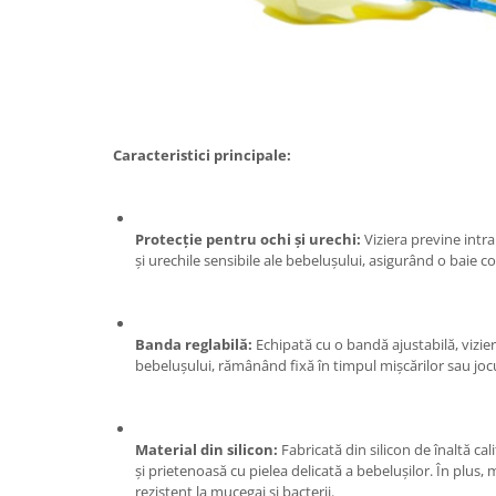
Tractoraș de tuns gazonul
Zootehnie
Incubatoare, oparitoare si
deplumatoare
Echipamente pentru animale
Aparate de tuns animale
Caracteristici principale:
Piese si accesorii aparate de tuns
animale
Tarcuri animale
Protecție pentru ochi și urechi:
Viziera previne intra
Semanatori
și urechile sensibile ale bebelușului, asigurând o baie co
Masini batut stalpi si accesorii
Roabe & accesorii
Banda reglabilă:
Echipată cu o bandă ajustabilă, vizier
Casute gradina si cutii depozitare
bebelușului, rămânând fixă în timpul mișcărilor sau jocu
Mobilier gradina
Corturi, Prelate si plase de
Material din silicon:
Fabricată din silicon de înaltă cali
umbrire
și prietenoasă cu pielea delicată a bebelușilor. În plus, 
Lopeti zapada
rezistent la mucegai și bacterii.