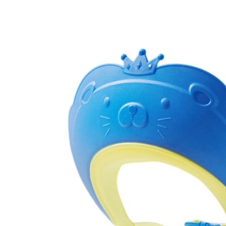
Granulatoare
Mori pentru cereale
Mori pentru fructe si legume
Mori pentru furaje
Mori pentru furaje si resturi
vegetale
Motoare granulatoare
Piese si accesorii mori
Tocatoare furaje si crengi
Tocatoare furaje
Consumabile si acesorii tocatoare
Tocatoare crengi
Motocoase, Trimmere si Masini de
tuns gazon
Motocositori cu motoare 2T
Trimmere electrice
Masini de tuns gazon pe benzina