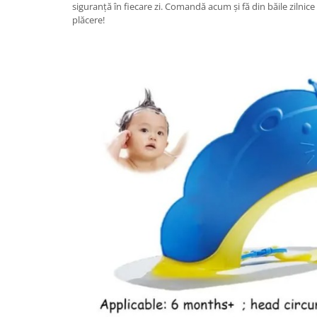
siguranță în fiecare zi. Comandă acum și fă din băile zilnic
Proiectoare & lampi de lucru
plăcere!
Veioze si Lampi
Cantarire
Cantare comerciale
Cantare Corporale
Aparate de spalat cu presiune si
accesorii
Accesorii aparatele de spalat cu
presiune
Aparate de spalat cu presiune
Instalatii sanitare
Articole si accesorii pentru baie
Baterii baie
Baterii bucatarie
Baterii cada
Baterii electrice
Baterii lavoar