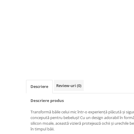
Biciclete, trotinete, triciclete
Biciclete electrice
Triciclete
Gradina
Motoburghie si accesorii
Accesorii motoburghie
Motoburghie
Drujbe, fierastraie electrice
Drujbe pe benzina
Drujbe cu acumulator
Review-uri
(0)
Descriere
Consumabile drujbe, fierastraie
electrice
Descriere produs
Drujbe electrice
Transformă băile celui mic într-o experiență plăcută și sigur
Unelte electrice busteni
concepută pentru bebeluși! Cu un design adorabil în formă 
Mori cereale si batoze porumb
silicon moale, această vizieră protejează ochii și urechile 
în timpul băii.
Batoze - mori desfacat porumb