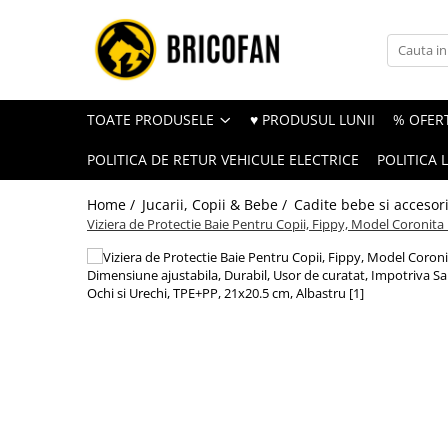
Toate Produsele
Vehicule electrice
TOATE PRODUSELE
♥ PRODUSUL LUNII
% OFERT
Atv
POLITICA DE RETUR VEHICULE ELECTRICE
POLITICA 
Cu permis
Fără permis
Home /
Jucarii, Copii & Bebe /
Cadite bebe si accesori
Viziera de Protectie Baie Pentru Copii, Fippy, Model Coronita
Masini electrice
Motocross
Piese de schimb vehicule electrice
Scutere electrice
Scutere pe benzina
Tricicluri cargo fara permis
Tricicluri persoane
Trotinete electrice