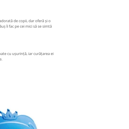
orată de copii, dar oferă și o
uș îi fac pe cei mici să se simtă
oate cu ușurință, iar curățarea ei
e.