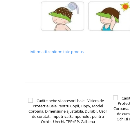
Chiuvete bucatarie compozit
Chiuvete inox
Coloane de dus
Robineti
Scari
Tapet 3D Autoadeziv
Climatizare si echipamente de
Informatii conformitate produs
incalzire
Aere conditionate
Echipamente pt incalzire
Panouri solare
Paturi electrice cu incalzire
Sobe pe lemne
Umidificatoare
Ventilatoare
Kituri de siguranta si supravietuire
Kit-uri siguranta auto