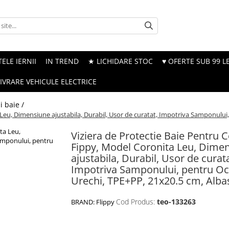
ELE IERNII
IN TREND
★ LICHIDARE STOC
♥ OFERTE SUB 99 LE
LIVRARE VEHICULE ELECTRICE
i baie /
 Leu, Dimensiune ajustabila, Durabil, Usor de curatat, Impotriva Samponului,
Viziera de Protectie Baie Pentru C
Fippy, Model Coronita Leu, Dime
ajustabila, Durabil, Usor de curata
Impotriva Samponului, pentru Och
Urechi, TPE+PP, 21x20.5 cm, Alba
Cod Produs:
teo-133263
BRAND:
Flippy