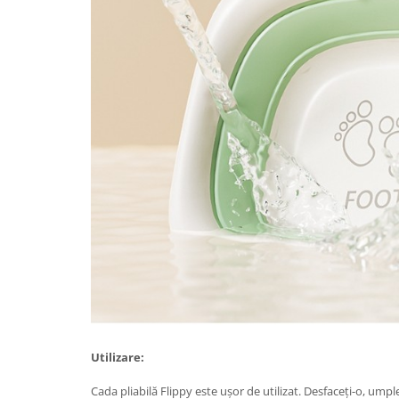
Pentru Casa si Camping
Aragaze, plite, piese butelii de
voiaj
Accesorii aragaze & butelii
Butelii
Gratare
Pirostrii si accesorii pentru gatit
Plite & aragaze
Iluminat & electrice
Prelungitoare & cabluri electrice
Becuri
Coliere plastic
Conectori/doze
Corpuri de iluminat
Lampi solare
Utilizare:
Lanterne
Lumina de crestere pentru plante
Cada pliabilă Flippy este ușor de utilizat. Desfaceți-o, ump