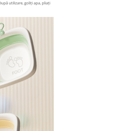
pă utilizare, goliți apa, pliați