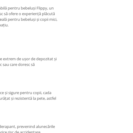
abilă pentru bebeluși Flippy, un
sc să ofere o experiență plăcută
eală pentru bebeluși și copii mici,
ațiu.
ce extrem de ușor de depozitat și
sc sau care doresc să
e și sigure pentru copii, cada
rățat și rezistentă la pete, astfel
derapant, prevenind alunecările
rice risc de accidentare.