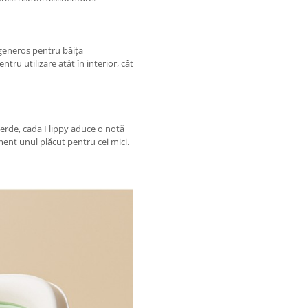
generos pentru băița
ntru utilizare atât în interior, cât
erde, cada Flippy aduce o notă
ment unul plăcut pentru cei mici.