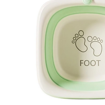
Granulatoare
Mori pentru cereale
Mori pentru fructe si legume
Mori pentru furaje
Mori pentru furaje si resturi
vegetale
Motoare granulatoare
Piese si accesorii mori
Tocatoare furaje si crengi
Tocatoare furaje
Consumabile si acesorii tocatoare
Tocatoare crengi
Motocoase, Trimmere si Masini de
tuns gazon
Motocositori cu motoare 2T
Trimmere electrice
Masini de tuns gazon pe benzina