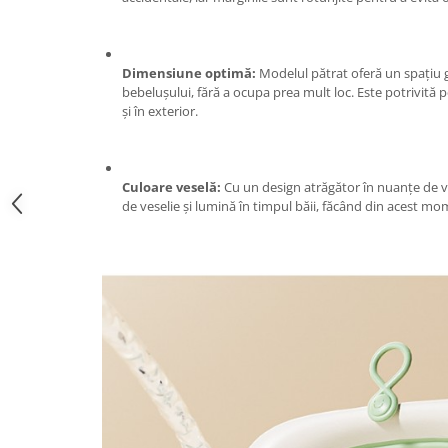
Zdrobitoare si teascuri
Teascuri
Dimensiune optimă:
Modelul pătrat oferă un spațiu 
Zdrobitoare electrice
bebelușului, fără a ocupa prea mult loc. Este potrivită pe
Zdrobitoare electrice & manuale
și în exterior.
Zdrobitoare manuale
Masini de cusut si accesorii
Articole antidaunatori gradina
Culoare veselă:
Cu un design atrăgător în nuanțe de v
de veselie și lumină în timpul băii, făcând din acest mo
Sere si solarii
Suflante si aspiratoare exterior
Unelte altoit
Unelte manuale de gradina -
Stropitori
Folie si plase pt plante
Masini de maturat manuale
Masini batut stalpi