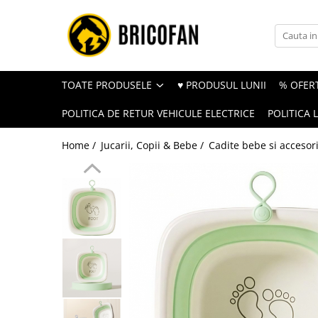
Toate Produsele
Vehicule electrice
TOATE PRODUSELE
♥ PRODUSUL LUNII
% OFERT
Atv
POLITICA DE RETUR VEHICULE ELECTRICE
POLITICA 
Cu permis
Fără permis
Home /
Jucarii, Copii & Bebe /
Cadite bebe si accesori
Masini electrice
Motocross
Piese de schimb vehicule electrice
Scutere electrice
Scutere pe benzina
Tricicluri cargo fara permis
Tricicluri persoane
Trotinete electrice