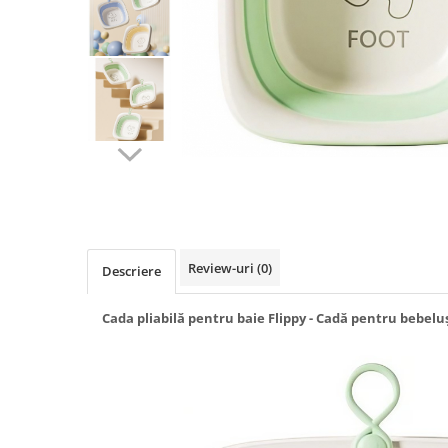
Biciclete, trotinete, triciclete
Biciclete electrice
Triciclete
Gradina
Motoburghie si accesorii
Accesorii motoburghie
Motoburghie
Drujbe, fierastraie electrice
Drujbe pe benzina
Review-uri
(0)
Descriere
Drujbe cu acumulator
Consumabile drujbe, fierastraie
Cada pliabilă pentru baie Flippy - Cadă pentru bebelu
electrice
Drujbe electrice
Unelte electrice busteni
Mori cereale si batoze porumb
Batoze - mori desfacat porumb