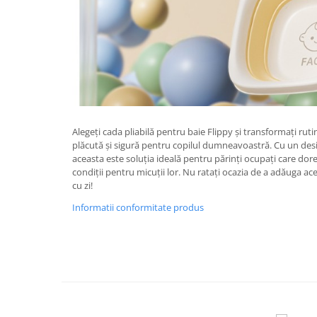
Chiuvete bucatarie compozit
Chiuvete inox
Coloane de dus
Robineti
Scari
Tapet 3D Autoadeziv
Climatizare si echipamente de
Alegeți cada pliabilă pentru baie Flippy și transformați rutin
incalzire
plăcută și sigură pentru copilul dumneavoastră. Cu un desig
aceasta este soluția ideală pentru părinți ocupați care dor
Aere conditionate
condiții pentru micuții lor. Nu ratați ocazia de a adăuga ace
Echipamente pt incalzire
cu zi!
Panouri solare
Informatii conformitate produs
Paturi electrice cu incalzire
Sobe pe lemne
Umidificatoare
Ventilatoare
Kituri de siguranta si supravietuire
Kit-uri siguranta auto