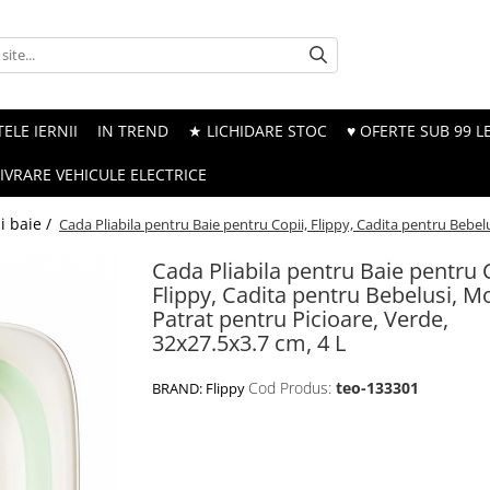
ELE IERNII
IN TREND
★ LICHIDARE STOC
♥ OFERTE SUB 99 LE
LIVRARE VEHICULE ELECTRICE
i baie /
Cada Pliabila pentru Baie pentru Copii, Flippy, Cadita pentru Bebel
Cada Pliabila pentru Baie pentru C
Flippy, Cadita pentru Bebelusi, M
Patrat pentru Picioare, Verde,
32x27.5x3.7 cm, 4 L
Cod Produs:
teo-133301
BRAND:
Flippy