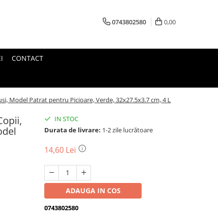
0743802580
0,00
I
CONTACT
usi, Model Patrat pentru Picioare, Verde, 32x27.5x3.7 cm, 4 L
opii,
IN STOC
odel
Durata de livrare:
1-2 zile lucrătoare
14,60 Lei
ADAUGA IN COS
0743802580