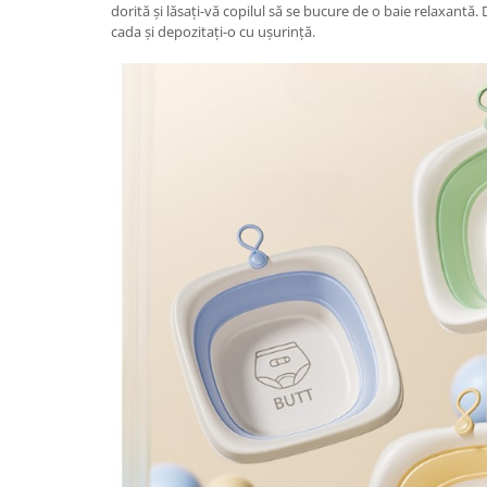
dorită și lăsați-vă copilul să se bucure de o baie relaxantă. Du
Proiectoare & lampi de lucru
cada și depozitați-o cu ușurință.
Veioze si Lampi
Cantarire
Cantare comerciale
Cantare Corporale
Aparate de spalat cu presiune si
accesorii
Accesorii aparatele de spalat cu
presiune
Aparate de spalat cu presiune
Instalatii sanitare
Articole si accesorii pentru baie
Baterii baie
Baterii bucatarie
Baterii cada
Baterii electrice
Baterii lavoar