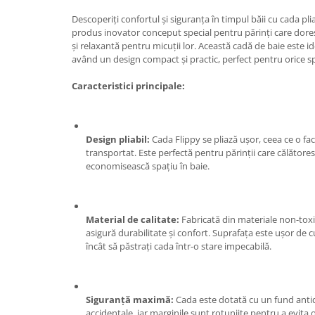
Tractoraș de tuns gazonul
Descoperiți confortul și siguranța în timpul băii cu cada pli
Zootehnie
produs inovator conceput special pentru părinți care dore
Incubatoare, oparitoare si
și relaxantă pentru micuții lor. Această cadă de baie este id
deplumatoare
având un design compact și practic, perfect pentru orice sp
Echipamente pentru animale
Caracteristici principale:
Aparate de tuns animale
Piese si accesorii aparate de tuns
animale
Design pliabil:
Cada Flippy se pliază ușor, ceea ce o fa
Tarcuri animale
transportat. Este perfectă pentru părinții care călătore
Semanatori
economisească spațiu în baie.
Masini batut stalpi si accesorii
Roabe & accesorii
Material de calitate:
Fabricată din materiale non-toxic
Casute gradina si cutii depozitare
asigură durabilitate și confort. Suprafața este ușor de cu
încât să păstrați cada într-o stare impecabilă.
Mobilier gradina
Corturi, Prelate si plase de
umbrire
Siguranță maximă:
Cada este dotată cu un fund anti
Lopeti zapada
accidentale, iar marginile sunt rotunjite pentru a evita o