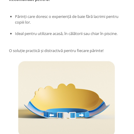
Masini tocat carne electrice
Mixere
Părinți care doresc o experiență de baie fără lacrimi pentru
Oale si Cratite
copiii lor.
Oale sub presiune
Ideal pentru utilizare acasă, în călătorii sau chiar în piscine.
Pahare / Sticle cu Pai / Cani termos
Palnii
O soluție practică și distractivă pentru fiecare părinte!
Storcatoare
Tavi copt
Tigai
Ustensile de bucatarie
Auto
Stații încărcare vehicule electrice
Anvelope auto
Chingi
Clesti auto
Compresoare auto si pompe
Cricuri