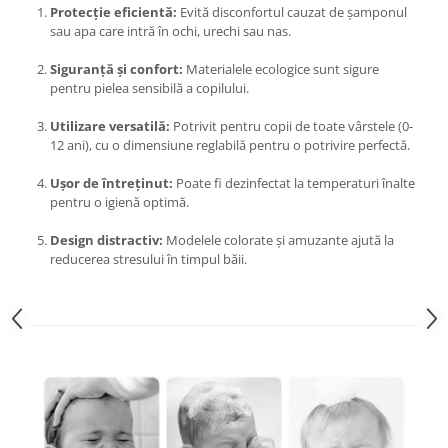
Proiectoare & lampi de lucru
Protecție eficientă:
Evită disconfortul cauzat de șamponul
sau apa care intră în ochi, urechi sau nas.
Veioze si Lampi
Cantarire
Siguranță și confort:
Materialele ecologice sunt sigure
pentru pielea sensibilă a copilului.
Cantare comerciale
Cantare Corporale
Utilizare versatilă:
Potrivit pentru copii de toate vârstele (0-
12 ani), cu o dimensiune reglabilă pentru o potrivire perfectă.
Aparate de spalat cu presiune si
accesorii
Ușor de întreținut:
Poate fi dezinfectat la temperaturi înalte
Accesorii aparatele de spalat cu
pentru o igienă optimă.
presiune
Design distractiv:
Modelele colorate și amuzante ajută la
Aparate de spalat cu presiune
reducerea stresului în timpul băii.
Instalatii sanitare
Articole si accesorii pentru baie
Baterii baie
Baterii bucatarie
Baterii cada
Baterii electrice
Baterii lavoar