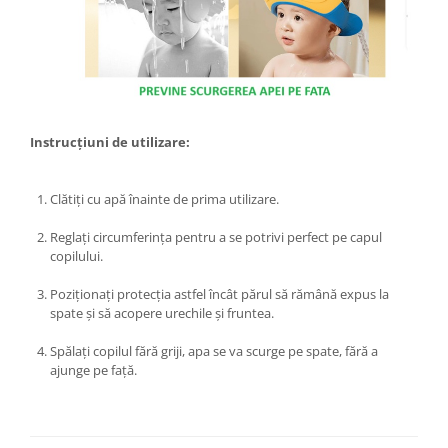
Kit-uri Supravietuire si Accesorii
Camping
Curatenie si menaj
Accesorii ingrijire casa
Accesorii maturi, mopuri si galeti
Instrucțiuni de utilizare:
Aparate de calcat
Aspiratoare electrice
Cutii depozitare diverse
Clătiți cu apă înainte de prima utilizare.
Cutii depozitare medicamente
Reglați circumferința pentru a se potrivi perfect pe capul
Cutii pentru chei
copilului.
Dulapuri si rafturi de depozitare
Poziționați protecția astfel încât părul să rămână expus la
Maturi, mopuri si galeti
spate și să acopere urechile și fruntea.
Organizatoare imbracaminte si
incaltaminte
Spălați copilul fără griji, apa se va scurge pe spate, fără a
ajunge pe față.
Perii de curatare
Perii si aparate scame
Stergatoare geam