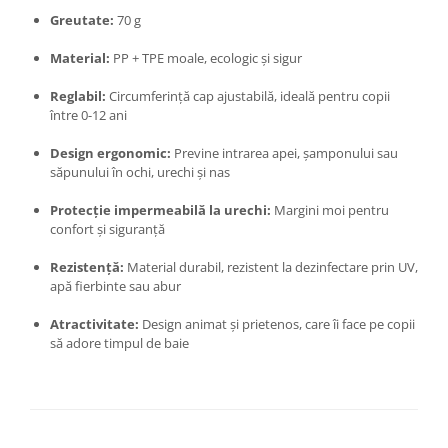
Greutate:
70 g
Zdrobitoare si teascuri
Teascuri
Material:
PP + TPE moale, ecologic și sigur
Zdrobitoare electrice
Reglabil:
Circumferință cap ajustabilă, ideală pentru copii
Zdrobitoare electrice & manuale
între 0-12 ani
Zdrobitoare manuale
Design ergonomic:
Previne intrarea apei, șamponului sau
Masini de cusut si accesorii
săpunului în ochi, urechi și nas
Articole antidaunatori gradina
Protecție impermeabilă la urechi:
Margini moi pentru
Sere si solarii
confort și siguranță
Suflante si aspiratoare exterior
Rezistență:
Material durabil, rezistent la dezinfectare prin UV,
Unelte altoit
apă fierbinte sau abur
Unelte manuale de gradina -
Atractivitate:
Design animat și prietenos, care îi face pe copii
Stropitori
să adore timpul de baie
Folie si plase pt plante
Masini de maturat manuale
Masini batut stalpi