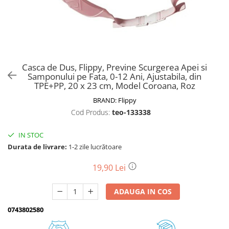
Biciclete, trotinete, triciclete
Biciclete electrice
Triciclete
Gradina
Casca de Dus, Flippy, Previne Scurgerea Apei si
Motoburghie si accesorii
Samponului pe Fata, 0-12 Ani, Ajustabila, din
TPE+PP, 20 x 23 cm, Model Coroana, Roz
Accesorii motoburghie
BRAND:
Flippy
Motoburghie
Cod Produs:
teo-133338
Drujbe, fierastraie electrice
Drujbe pe benzina
IN STOC
Drujbe cu acumulator
Durata de livrare:
1-2 zile lucrătoare
Consumabile drujbe, fierastraie
electrice
19,90 Lei
Drujbe electrice
ADAUGA IN COS
Unelte electrice busteni
Mori cereale si batoze porumb
0743802580
Batoze - mori desfacat porumb