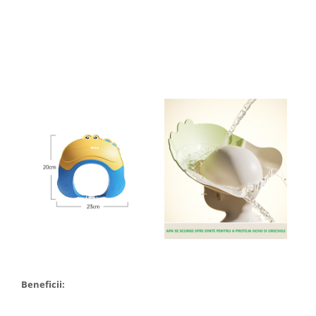
Pentru Casa si Camping
Aragaze, plite, piese butelii de
voiaj
Accesorii aragaze & butelii
Butelii
Gratare
Pirostrii si accesorii pentru gatit
Plite & aragaze
Iluminat & electrice
Prelungitoare & cabluri electrice
Becuri
Coliere plastic
Conectori/doze
Corpuri de iluminat
Lampi solare
Beneficii:
Lanterne
Lumina de crestere pentru plante