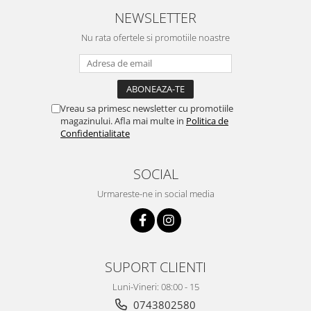
Accesorii pentru animale
NEWSLETTER
Aparate de Masaj
Nu rata ofertele si promotiile noastre
Articole si accesorii birou
Electrocasnice
Storcatoare / Blendere
Vreau sa primesc newsletter cu promotiile
Mobilier
magazinului. Afla mai multe in
Politica de
Genți de voiaj & genți
Confidentialitate
Mobilier camping
Sonerii
SOCIAL
Bricolaj
Urmareste-ne in social media
Echipamente de constructii si
instalatii
Betoniere
Alte instrumente de constructie
SUPORT CLIENTI
Echipamente instalator
Luni-Vineri: 08:00 - 15
Masini electrice taiat caneluri
0743802580