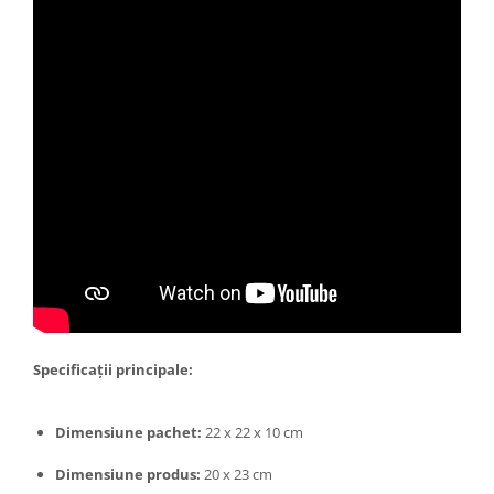
Tractoraș de tuns gazonul
Zootehnie
Incubatoare, oparitoare si
deplumatoare
Echipamente pentru animale
Aparate de tuns animale
Piese si accesorii aparate de tuns
animale
Tarcuri animale
Semanatori
Masini batut stalpi si accesorii
Roabe & accesorii
Casute gradina si cutii depozitare
Specificații principale:
Mobilier gradina
Corturi, Prelate si plase de
Dimensiune pachet:
22 x 22 x 10 cm
umbrire
Dimensiune produs:
20 x 23 cm
Lopeti zapada