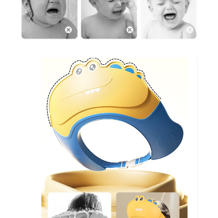
Chiuvete bucatarie compozit
Chiuvete inox
Coloane de dus
Robineti
Scari
Tapet 3D Autoadeziv
Climatizare si echipamente de
incalzire
Aere conditionate
Echipamente pt incalzire
Panouri solare
Paturi electrice cu incalzire
Sobe pe lemne
Umidificatoare
Ventilatoare
Kituri de siguranta si supravietuire
Kit-uri siguranta auto