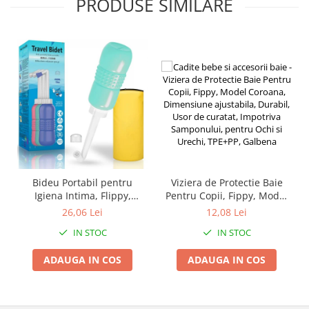
PRODUSE SIMILARE
Instalatii de Craciun
Instalatii liniare si role de furtun
luminos
Instalatii liniare/sir
Instalatii perdea
Instalatii plasa
Instalatii Solare
Instalatii turturi-franjuri
Liniare 220V
Perdea 220V
Plasa 220V
Bideu Portabil pentru
Viziera de Protectie Baie
Igiena Intima, Flippy,
Pentru Copii, Fippy, Model
Turturi/Franjuri 220V
pentru Postpartum/
Coroana, Dimensiune
26,06 Lei
12,08 Lei
Diverse pentru casa si camping
Postoperator, 450 mL, cu
ajustabila, Durabil, Usor de
IN STOC
IN STOC
Capac si Husa Galbena,
curatat, Impotriva
Feronerie
29.5x7 cm, Culoare
Samponului, pentru Ochi si
Balamale si zavoare
ADAUGA IN COS
ADAUGA IN COS
Recipient Verde
Urechi, TPE+PP, Galbena
Broaste si clante
Accesorii litiere