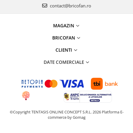
Vibratoare beton
contact@bricofan.ro
Polizoare electrice
Accesorii polizoare electrice de
banc
MAGAZIN
Accesorii polizoare unghiulare
BRICOFAN
Adaptoare taiere lant pentru
polizoare unghiulare
CLIENTI
Polizoare electrice de banc
DATE COMERCIALE
Polizoare unghiulare electrice
Slefuitoare pereti electrice
Accesorii slefuitoare electrice
Consumabile slefuitoare electrice
Slefuitoare electrice cu aspirator
Slefuitoare electrice cu banda
Slefuitoare excentrice
©Copyright TENTASIS ONLINE CONCEPT S.R.L. 2026
Platforma E-
commerce by Gomag
Slefuitoare pe vibratii
Fierastraie electrice