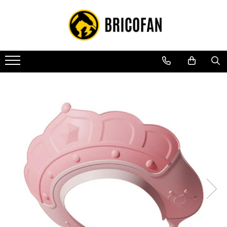
Toate Produsele
Vehicule electrice
Atv
Cu permis
Fără permis
Masini electrice
Motocross
Piese de schimb vehicule electrice
Scutere electrice
Scutere pe benzina
Tricicluri cargo fara permis
Tricicluri persoane
Trotinete electrice