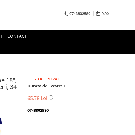
0743802580
0,00
I
CONTACT
e 18'',
STOC EPUIZAT
eni, 34
Durata de livrare:
1
65,78 Lei
0743802580
Transport
gratuit
Perioada
Magazin
De
Garantie
Deschidere
Retur
Romanesc