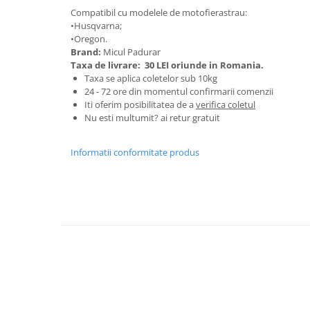
Granulatoare
Compatibil cu modelele de motofierastrau:
•Husqvarna;
Mori pentru cereale
•Oregon.
Mori pentru fructe si legume
Brand:
Micul Padurar
Mori pentru furaje
Taxa de livrare:
30 LEI oriunde in Romania.
Taxa se aplica coletelor sub 10kg
Mori pentru furaje si resturi
24 - 72 ore din momentul confirmarii comenzii
vegetale
Iti oferim posibilitatea de a
verifica coletul
Motoare granulatoare
Nu esti multumit? ai retur gratuit
Piese si accesorii mori
Tocatoare furaje si crengi
Informatii conformitate produs
Tocatoare furaje
Consumabile si acesorii tocatoare
Tocatoare crengi
Motocoase, Trimmere si Masini de
tuns gazon
Motocositori cu motoare 2T
Trimmere electrice
Masini de tuns gazon pe benzina