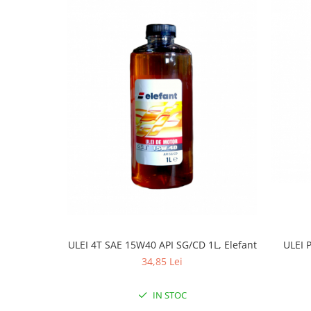
Tractoraș de tuns gazonul
Zootehnie
Incubatoare, oparitoare si
deplumatoare
Echipamente pentru animale
Aparate de tuns animale
Piese si accesorii aparate de tuns
animale
Tarcuri animale
Semanatori
Masini batut stalpi si accesorii
Roabe & accesorii
Casute gradina si cutii depozitare
ULEI 4T SAE 15W40 API SG/CD 1L, Elefant
ULEI 
Mobilier gradina
34,85 Lei
Corturi, Prelate si plase de
umbrire
IN STOC
Lopeti zapada