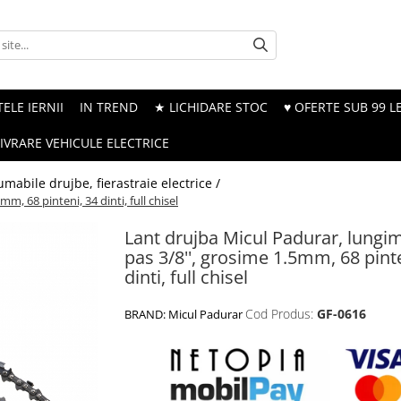
ELE IERNII
IN TREND
★ LICHIDARE STOC
♥ OFERTE SUB 99 LE
LIVRARE VEHICULE ELECTRICE
mabile drujbe, fierastraie electrice /
m, 68 pinteni, 34 dinti, full chisel
Lant drujba Micul Padurar, lungim
pas 3/8'', grosime 1.5mm, 68 pint
dinti, full chisel
Cod Produs:
GF-0616
BRAND:
Micul Padurar