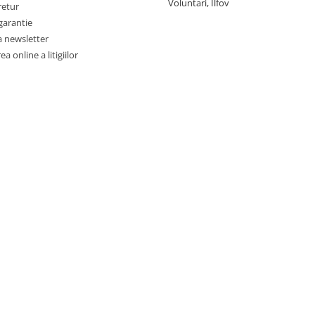
Voluntari, Ilfov
retur
garantie
a newsletter
a online a litigiilor