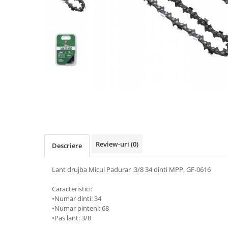
Biciclete, trotinete, triciclete
Biciclete electrice
Triciclete
Gradina
Motoburghie si accesorii
Accesorii motoburghie
Motoburghie
Drujbe, fierastraie electrice
Drujbe pe benzina
Drujbe cu acumulator
Review-uri
(0)
Descriere
Consumabile drujbe, fierastraie
electrice
Lant drujba Micul Padurar .3/8 34 dinti MPP, GF-0616
Drujbe electrice
Caracteristici:
Unelte electrice busteni
•Numar dinti: 34
Mori cereale si batoze porumb
•Numar pinteni: 68
•Pas lant: 3/8
Batoze - mori desfacat porumb