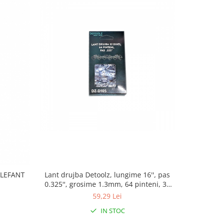
Lant drujba Detoolz, lungime 16'', pas
Set lama s
ELEFANT
0.325'', grosime 1.3mm, 64 pinteni, 32
14'', p
dinti, full chisel
pint
59,29 Lei
IN STOC