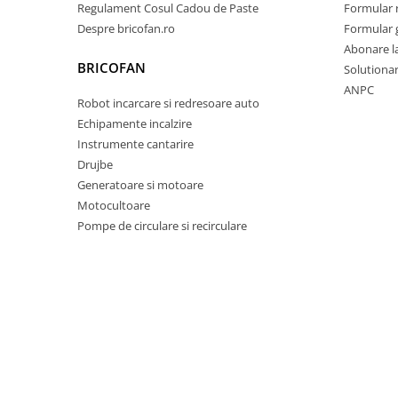
Regulament Cosul Cadou de Paste
Formular 
Pentru Casa si Camping
Despre bricofan.ro
Formular 
Aragaze, plite, piese butelii de
Abonare l
voiaj
BRICOFAN
Solutionare
Accesorii aragaze & butelii
ANPC
Butelii
Robot incarcare si redresoare auto
Echipamente incalzire
Gratare
Instrumente cantarire
Pirostrii si accesorii pentru gatit
Drujbe
Plite & aragaze
Generatoare si motoare
Iluminat & electrice
Motocultoare
Prelungitoare & cabluri electrice
Pompe de circulare si recirculare
Becuri
Coliere plastic
Conectori/doze
Corpuri de iluminat
Lampi solare
Lanterne
Lumina de crestere pentru plante