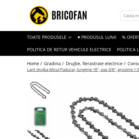
Toate Produsele
Vehicule electrice
TOATE PRODUSELE
♥ PRODUSUL LUNII
% OFERT
Atv
POLITICA DE RETUR VEHICULE ELECTRICE
POLITICA 
Cu permis
Fără permis
Home /
Gradina /
Drujbe, fierastraie electrice /
Consu
Lant drujba Micul Padurar, lungime 18'', pas 3/8'', grosime 1.5m
Masini electrice
Motocross
Piese de schimb vehicule electrice
Scutere electrice
Scutere pe benzina
Tricicluri cargo fara permis
Tricicluri persoane
Trotinete electrice