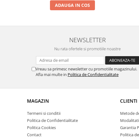
ADAUGA IN COS
Zdrobitoare si teascuri
Teascuri
Zdrobitoare electrice
Zdrobitoare electrice & manuale
NEWSLETTER
Zdrobitoare manuale
Masini de cusut si accesorii
Nu rata ofertele si promotiile noastre
Articole antidaunatori gradina
Sere si solarii
Vreau sa primesc newsletter cu promotiile magazinului.
Afla mai multe in
Politica de Confidentialitate
Suflante si aspiratoare exterior
Unelte altoit
Unelte manuale de gradina -
MAGAZIN
CLIENTI
Stropitori
Termeni si conditii
Metode de
Folie si plase pt plante
Politica de Confidentialitate
Modalitati
Masini de maturat manuale
Politica Cookies
Garantia 
Masini batut stalpi
Contact
Politica de