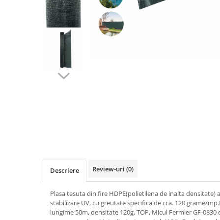
Biciclete, trotinete, triciclete
Biciclete electrice
Triciclete
Gradina
Motoburghie si accesorii
Accesorii motoburghie
Motoburghie
Drujbe, fierastraie electrice
Drujbe pe benzina
Drujbe cu acumulator
Consumabile drujbe, fierastraie
electrice
Review-uri
(0)
Descriere
Drujbe electrice
Unelte electrice busteni
Plasa tesuta din fire HDPE(polietilena de inalta densitate) a
Mori cereale si batoze porumb
stabilizare UV, cu greutate specifica de cca. 120 grame/mp
lungime 50m, densitate 120g, TOP, Micul Fermier GF-0830 es
Batoze - mori desfacat porumb