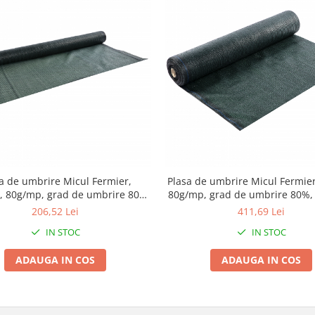
a de umbrire Micul Fermier,
Plasa de umbrire Micul Fermie
, 80g/mp, grad de umbrire 80%,
80g/mp, grad de umbrire 80%, 
terial HDPE, protectie UV
HDPE, protectie UV
206,52 Lei
411,69 Lei
IN STOC
IN STOC
ADAUGA IN COS
ADAUGA IN COS