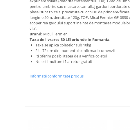
expunere solara (datorita tratamentului UV). Grad de umbri
Granulatoare
pentru umbrire sau mascare, camuflaj garduri bordurate sa
Mori pentru cereale
plasei sunt tivite si prevazute cu ochiuri de prindere/fixar
lungime 50m, densitate 120g, TOP, Micul Fermier GF-0830
Mori pentru fructe si legume
acoperirea gardului suport inainte de montarea modulelor c
Mori pentru furaje
viu".
Brand:
Micul Fermier
Mori pentru furaje si resturi
Taxa de livrare:
30 LEI oriunde in Romania.
vegetale
Taxa se aplica coletelor sub 10kg
Motoare granulatoare
24 - 72 ore din momentul confirmarii comenzii
Piese si accesorii mori
Iti oferim posibilitatea de a
verifica coletul
Nu esti multumit? ai retur gratuit
Tocatoare furaje si crengi
Tocatoare furaje
Informatii conformitate produs
Consumabile si acesorii tocatoare
Tocatoare crengi
Motocoase, Trimmere si Masini de
tuns gazon
Motocositori cu motoare 2T
Trimmere electrice
Masini de tuns gazon pe benzina