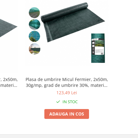
r, 2x50m,
Plasa de umbrire Micul Fermier, 2x50m,
Plasa 
material
30g/mp, grad de umbrire 30%, material
1.5x50m, 3
HDPE, protectie UV
mate
123,49 Lei
IN STOC
ADAUGA IN COS