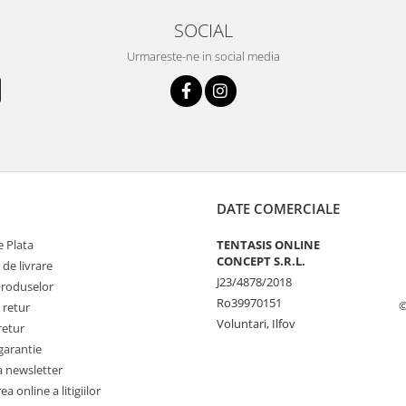
SOCIAL
Urmareste-ne in social media
DATE COMERCIALE
 Plata
TENTASIS ONLINE
CONCEPT S.R.L.
 de livrare
J23/4878/2018
Produselor
Ro39970151
©
 retur
Voluntari, Ilfov
retur
garantie
a newsletter
a online a litigiilor