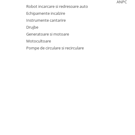
ANPC
Pentru Casa si Camping
Robot incarcare si redresoare auto
Aragaze, plite, piese butelii de
Echipamente incalzire
voiaj
Instrumente cantarire
Drujbe
Accesorii aragaze & butelii
Generatoare si motoare
Butelii
Motocultoare
Gratare
Pompe de circulare si recirculare
Pirostrii si accesorii pentru gatit
Plite & aragaze
Iluminat & electrice
Prelungitoare & cabluri electrice
Becuri
Coliere plastic
Conectori/doze
Corpuri de iluminat
Lampi solare
Lanterne
Lumina de crestere pentru plante