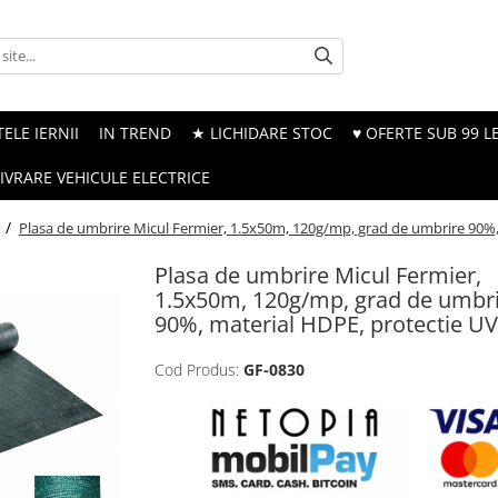
ELE IERNII
IN TREND
★ LICHIDARE STOC
♥ OFERTE SUB 99 LE
LIVRARE VEHICULE ELECTRICE
e /
Plasa de umbrire Micul Fermier, 1.5x50m, 120g/mp, grad de umbrire 90%,
Plasa de umbrire Micul Fermier,
1.5x50m, 120g/mp, grad de umbr
90%, material HDPE, protectie UV
Cod Produs:
GF-0830