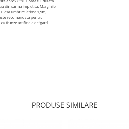
re aprox.85%. Poate fi utilizata
u din sarma impletita. Marginile
e. Plasa umbrire latime 1,5m,
 este recomandata pentru
u frunze artificiale de"gard
PRODUSE SIMILARE