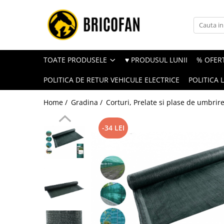
Toate Produsele
Vehicule electrice
TOATE PRODUSELE
♥ PRODUSUL LUNII
% OFERT
Atv
POLITICA DE RETUR VEHICULE ELECTRICE
POLITICA 
Cu permis
Fără permis
Home /
Gradina /
Corturi, Prelate si plase de umbrir
Masini electrice
-34 LEI
Motocross
Piese de schimb vehicule electrice
Scutere electrice
Scutere pe benzina
Tricicluri cargo fara permis
Tricicluri persoane
Trotinete electrice