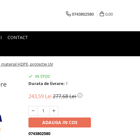
0743802580
0,00
I
CONTACT
 material HDPE, protectie UV
IN STOC
ire
Durata de livrare:
1
243,59 Lei
277,68 Lei
ADAUGA IN COS
0743802580