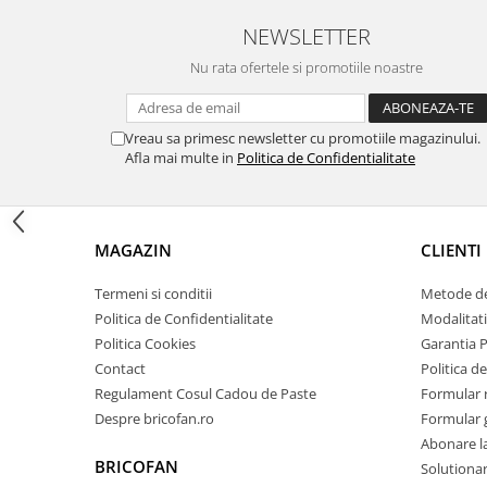
Zdrobitoare si teascuri
NEWSLETTER
Teascuri
Nu rata ofertele si promotiile noastre
Zdrobitoare electrice
Zdrobitoare electrice & manuale
Vreau sa primesc newsletter cu promotiile magazinului.
Zdrobitoare manuale
Afla mai multe in
Politica de Confidentialitate
Masini de cusut si accesorii
Articole antidaunatori gradina
Sere si solarii
MAGAZIN
CLIENTI
Suflante si aspiratoare exterior
Termeni si conditii
Metode de
Unelte altoit
Politica de Confidentialitate
Modalitati
Unelte manuale de gradina -
Politica Cookies
Garantia 
Contact
Politica de
Stropitori
Regulament Cosul Cadou de Paste
Formular 
Folie si plase pt plante
Despre bricofan.ro
Formular 
Masini de maturat manuale
Abonare l
BRICOFAN
Masini batut stalpi
Solutionare