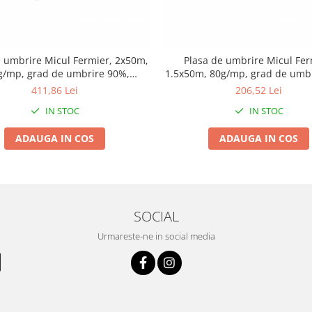
e umbrire Micul Fermier, 2x50m,
Plasa de umbrire Micul Fer
g/mp, grad de umbrire 90%,
1.5x50m, 80g/mp, grad de umb
terial HDPE, protectie UV
material HDPE, protectie
411,86 Lei
206,52 Lei
IN STOC
IN STOC
ADAUGA IN COS
ADAUGA IN COS
SOCIAL
Urmareste-ne in social media