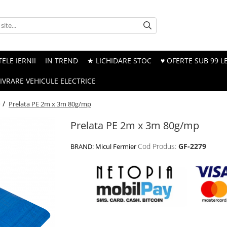
ELE IERNII
IN TREND
★ LICHIDARE STOC
♥ OFERTE SUB 99 LE
LIVRARE VEHICULE ELECTRICE
e /
Prelata PE 2m x 3m 80g/mp
Prelata PE 2m x 3m 80g/mp
Cod Produs:
GF-2279
BRAND:
Micul Fermier