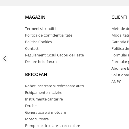
Zdrobitoare si teascuri
Teascuri
MAGAZIN
CLIENTI
Zdrobitoare electrice
Termeni si conditii
Metode de
Zdrobitoare electrice & manuale
Politica de Confidentialitate
Modalitati
Zdrobitoare manuale
Politica Cookies
Garantia 
Masini de cusut si accesorii
Contact
Politica de
Articole antidaunatori gradina
Regulament Cosul Cadou de Paste
Formular 
Despre bricofan.ro
Formular 
Sere si solarii
Abonare l
Suflante si aspiratoare exterior
BRICOFAN
Solutionare
Unelte altoit
ANPC
Robot incarcare si redresoare auto
Unelte manuale de gradina -
Echipamente incalzire
Stropitori
Instrumente cantarire
Drujbe
Folie si plase pt plante
Generatoare si motoare
Masini de maturat manuale
Motocultoare
Masini batut stalpi
Pompe de circulare si recirculare