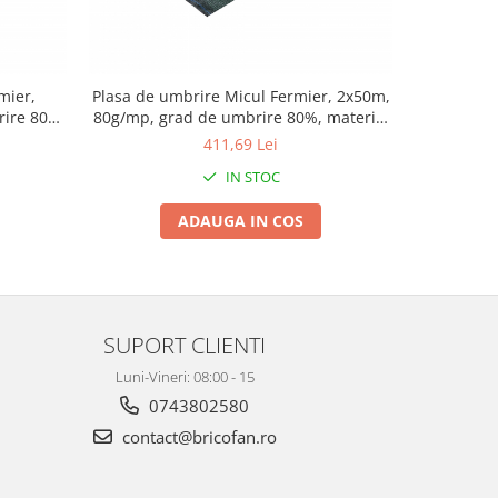
mier,
Plasa de umbrire Micul Fermier, 2x50m,
Plasa de u
rire 80%,
80g/mp, grad de umbrire 80%, material
30g/mp, g
 UV
HDPE, protectie UV
411,69 Lei
IN STOC
ADAUGA IN COS
SUPORT CLIENTI
Luni-Vineri: 08:00 - 15
0743802580
contact@bricofan.ro