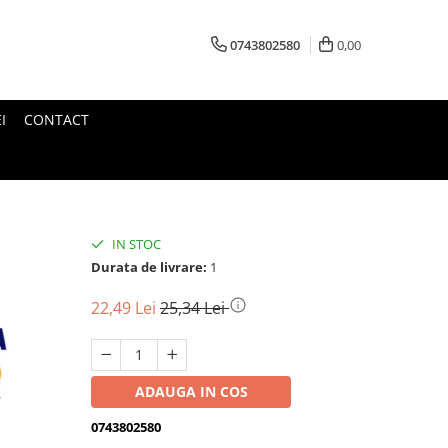
0743802580
0,00
I
CONTACT
IN STOC
Durata de livrare:
1
22,49 Lei
25,34 Lei
ADAUGA IN COS
0743802580