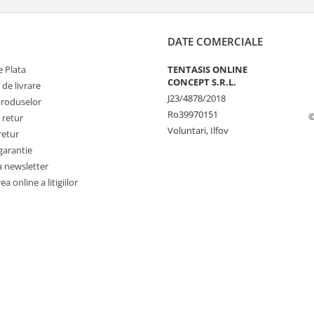
DATE COMERCIALE
 Plata
TENTASIS ONLINE
CONCEPT S.R.L.
 de livrare
J23/4878/2018
Produselor
Ro39970151
©
 retur
Voluntari, Ilfov
retur
garantie
a newsletter
a online a litigiilor