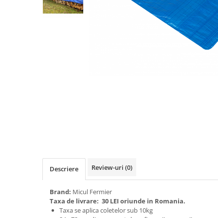
Biciclete, trotinete, triciclete
Biciclete electrice
Triciclete
Gradina
Motoburghie si accesorii
Accesorii motoburghie
Motoburghie
Drujbe, fierastraie electrice
Drujbe pe benzina
Drujbe cu acumulator
Consumabile drujbe, fierastraie
electrice
Review-uri
(0)
Descriere
Drujbe electrice
Unelte electrice busteni
Brand:
Micul Fermier
Mori cereale si batoze porumb
Taxa de livrare:
30 LEI oriunde in Romania.
Taxa se aplica coletelor sub 10kg
Batoze - mori desfacat porumb