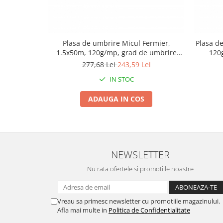
Tractoraș de tuns gazonul
Zootehnie
Incubatoare, oparitoare si
deplumatoare
Plasa de umbrire Micul Fermier,
Plasa d
1.5x50m, 120g/mp, grad de umbrire
120
Echipamente pentru animale
90%, material HDPE, protectie UV
ma
277,68 Lei
243,59 Lei
Aparate de tuns animale
IN STOC
Piese si accesorii aparate de tuns
animale
ADAUGA IN COS
Tarcuri animale
Semanatori
Masini batut stalpi si accesorii
Roabe & accesorii
NEWSLETTER
Casute gradina si cutii depozitare
Nu rata ofertele si promotiile noastre
Mobilier gradina
Corturi, Prelate si plase de
Vreau sa primesc newsletter cu promotiile magazinului.
umbrire
Afla mai multe in
Politica de Confidentialitate
Lopeti zapada