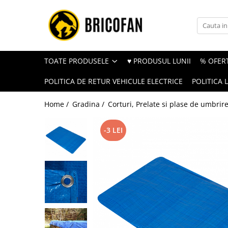
Toate Produsele
Vehicule electrice
TOATE PRODUSELE
♥ PRODUSUL LUNII
% OFERT
Atv
POLITICA DE RETUR VEHICULE ELECTRICE
POLITICA 
Cu permis
Fără permis
Home /
Gradina /
Corturi, Prelate si plase de umbrir
Masini electrice
-3 LEI
Motocross
Piese de schimb vehicule electrice
Scutere electrice
Scutere pe benzina
Tricicluri cargo fara permis
Tricicluri persoane
Trotinete electrice