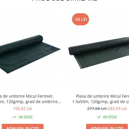
-34 LEI
a de umbrire Micul Fermier,
Plasa de umbrire Micul Fer
0m, 120g/mp, grad de umbrire
1.5x50m, 120g/mp, grad de 
 material HDPE, protectie UV
90%, material HDPE, protect
156,02 Lei
277,68 Lei
243,59 Lei
IN STOC
IN STOC
ADAUGA IN COS
ADAUGA IN COS