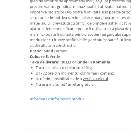
grad de umbrire de aproximativ 85%;•asigura protectie imp
Granulatoare
precum vantul, grindina, mana.•poate fi utilizata mai multi
Mori pentru cereale
impotriva radiatiilor UV;•poate fi utilizata si in pozitie ori
si culturilor impotriva razelor solare;•marginea are o tesat
Mori pentru fructe si legume
materialului, prevazuta cu orificii de prindere astfel incat i
Mori pentru furaje
ajutorul clemelor de fixare.•poate fi utilizata si ca plasa d
mai mic;•poate fi utilizata pentru acoperirea gardului sup
Mori pentru furaje si resturi
modulelor cu frunze artificiale de"gard viu"•poate fi utiliz
vegetale
cladiri aflate in constructie.
Motoare granulatoare
Brand:
Micul Fermier
Piese si accesorii mori
Culoare E:
Verde
Taxa de livrare:
30 LEI oriunde in Romania.
Tocatoare furaje si crengi
Taxa se aplica coletelor sub 10kg
Tocatoare furaje
24 - 72 ore din momentul confirmarii comenzii
Iti oferim posibilitatea de a
verifica coletul
Consumabile si acesorii tocatoare
Nu esti multumit? ai retur gratuit
Tocatoare crengi
Motocoase, Trimmere si Masini de
Informatii conformitate produs
tuns gazon
Motocositori cu motoare 2T
Trimmere electrice
Masini de tuns gazon pe benzina