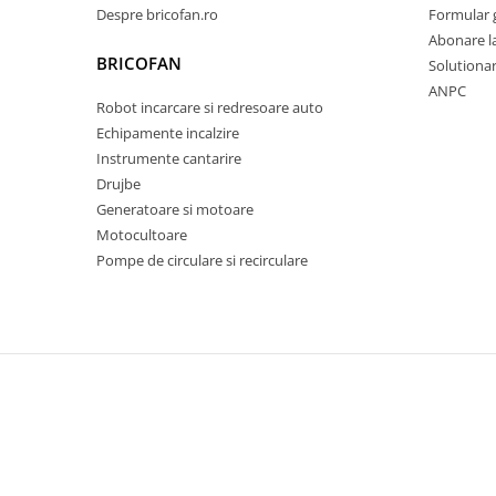
Despre bricofan.ro
Formular 
Pentru Casa si Camping
Abonare l
Aragaze, plite, piese butelii de
BRICOFAN
Solutionare
voiaj
ANPC
Accesorii aragaze & butelii
Robot incarcare si redresoare auto
Butelii
Echipamente incalzire
Gratare
Instrumente cantarire
Drujbe
Pirostrii si accesorii pentru gatit
Generatoare si motoare
Plite & aragaze
Motocultoare
Iluminat & electrice
Pompe de circulare si recirculare
Prelungitoare & cabluri electrice
Becuri
Coliere plastic
Conectori/doze
Corpuri de iluminat
Lampi solare
Lanterne
Lumina de crestere pentru plante