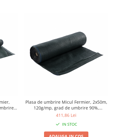
mier,
Plasa de umbrire Micul Fermier, 2x50m,
Plasa 
umbrire
120g/mp, grad de umbrire 90%,
1.5x50m, 8
ie UV
material HDPE, protectie UV
mate
411,86 Lei
IN STOC
ADAUGA IN COS