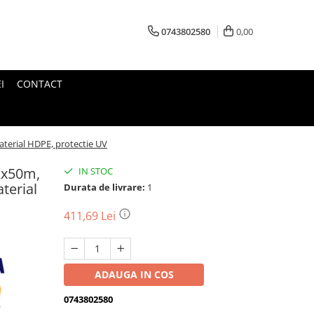
0743802580
0,00
I
CONTACT
terial HDPE, protectie UV
2x50m,
IN STOC
terial
Durata de livrare:
1
411,69 Lei
ADAUGA IN COS
0743802580