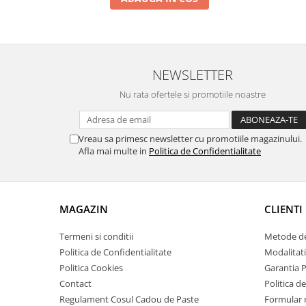
Zdrobitoare si teascuri
Teascuri
Zdrobitoare electrice
NEWSLETTER
Zdrobitoare electrice & manuale
Zdrobitoare manuale
Nu rata ofertele si promotiile noastre
Masini de cusut si accesorii
Articole antidaunatori gradina
Vreau sa primesc newsletter cu promotiile magazinului.
Sere si solarii
Afla mai multe in
Politica de Confidentialitate
Suflante si aspiratoare exterior
Unelte altoit
MAGAZIN
CLIENTI
Unelte manuale de gradina -
Stropitori
Termeni si conditii
Metode de
Folie si plase pt plante
Politica de Confidentialitate
Modalitati
Politica Cookies
Garantia 
Masini de maturat manuale
Contact
Politica de
Masini batut stalpi
Regulament Cosul Cadou de Paste
Formular 