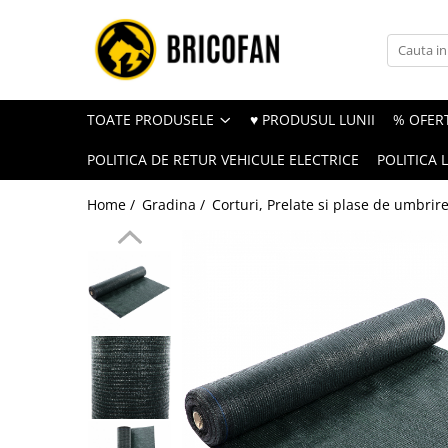
Toate Produsele
Vehicule electrice
TOATE PRODUSELE
♥ PRODUSUL LUNII
% OFERT
Atv
POLITICA DE RETUR VEHICULE ELECTRICE
POLITICA 
Cu permis
Fără permis
Home /
Gradina /
Corturi, Prelate si plase de umbrir
Masini electrice
Motocross
Piese de schimb vehicule electrice
Scutere electrice
Scutere pe benzina
Tricicluri cargo fara permis
Tricicluri persoane
Trotinete electrice