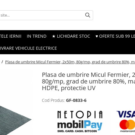
ELE IERNII
IN TREND
★ LICHIDARE STOC
♥ OFERTE SUB 99 LE
LIVRARE VEHICULE ELECTRICE
e /
Plasa de umbrire Micul Fermier, 2x50m, 80g/mp, grad de umbrire 80%, ma
Plasa de umbrire Micul Fermier, 
80g/mp, grad de umbrire 80%, ma
HDPE, protectie UV
Cod Produs:
GF-0833-6