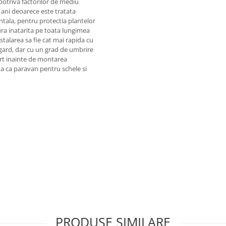
otriva factorilor de mediu
 ani deoarece este tratata
zontala, pentru protectia plantelor
ura inatarita pe toata lungimea
nstalarea sa fie cat mai rapida cu
e gard, dar cu un grad de umbrire
ort inainte de montarea
ata ca paravan pentru schele si
PRODUSE SIMILARE