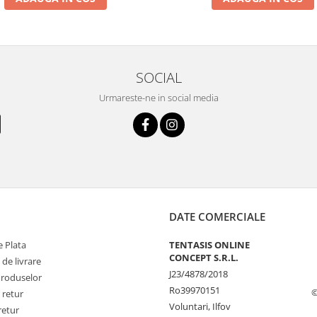
SOCIAL
Urmareste-ne in social media
DATE COMERCIALE
 Plata
TENTASIS ONLINE
CONCEPT S.R.L.
 de livrare
J23/4878/2018
Produselor
Ro39970151
©
 retur
Voluntari, Ilfov
retur