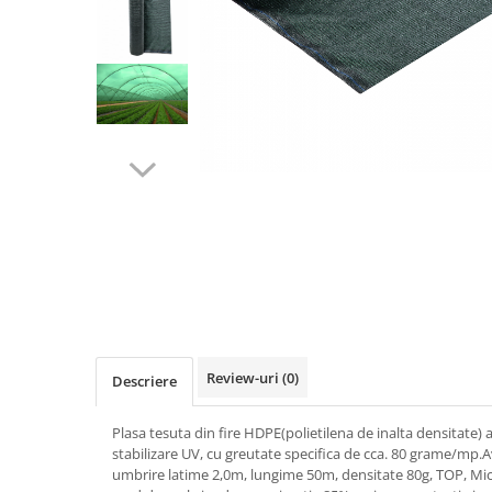
Biciclete, trotinete, triciclete
Biciclete electrice
Triciclete
Gradina
Motoburghie si accesorii
Accesorii motoburghie
Motoburghie
Drujbe, fierastraie electrice
Drujbe pe benzina
Drujbe cu acumulator
Consumabile drujbe, fierastraie
electrice
Review-uri
(0)
Descriere
Drujbe electrice
Unelte electrice busteni
Plasa tesuta din fire HDPE(polietilena de inalta densitate) a
Mori cereale si batoze porumb
stabilizare UV, cu greutate specifica de cca. 80 grame/mp.A
umbrire latime 2,0m, lungime 50m, densitate 80g, TOP, Mic
Batoze - mori desfacat porumb