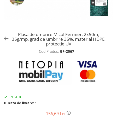
Biciclete, trotinete, triciclete
Biciclete electrice
Triciclete
Gradina
Plasa de umbrire Micul Fermier, 2x50m,
Motoburghie si accesorii
35g/mp, grad de umbrire 35%, material HDPE,
protectie UV
Accesorii motoburghie
Cod Produs:
GF-2067
Motoburghie
Drujbe, fierastraie electrice
Drujbe pe benzina
Drujbe cu acumulator
Consumabile drujbe, fierastraie
electrice
Drujbe electrice
IN STOC
Unelte electrice busteni
Durata de livrare:
1
Mori cereale si batoze porumb
156,69 Lei
Batoze - mori desfacat porumb