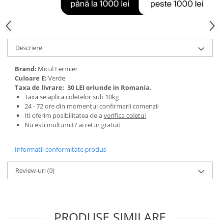
Tractoraș de tuns gazonul
Zootehnie
Incubatoare, oparitoare si
deplumatoare
Descriere
Echipamente pentru animale
Aparate de tuns animale
Brand:
Micul Fermier
Culoare E:
Verde
Piese si accesorii aparate de tuns
Taxa de livrare:
30 LEI oriunde in Romania.
animale
Taxa se aplica coletelor sub 10kg
Tarcuri animale
24 - 72 ore din momentul confirmarii comenzii
Semanatori
Iti oferim posibilitatea de a
verifica coletul
Nu esti multumit? ai retur gratuit
Masini batut stalpi si accesorii
Roabe & accesorii
Informatii conformitate produs
Casute gradina si cutii depozitare
Review-uri
(0)
Mobilier gradina
Corturi, Prelate si plase de
umbrire
PRODUSE SIMILARE
Lopeti zapada