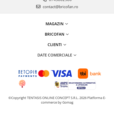
Proiectoare & lampi de lucru
contact@bricofan.ro
Veioze si Lampi
Cantarire
MAGAZIN
Cantare comerciale
Cantare Corporale
BRICOFAN
Aparate de spalat cu presiune si
accesorii
CLIENTI
Accesorii aparatele de spalat cu
DATE COMERCIALE
presiune
Aparate de spalat cu presiune
Instalatii sanitare
Articole si accesorii pentru baie
Baterii baie
Baterii bucatarie
Baterii cada
©Copyright TENTASIS ONLINE CONCEPT S.R.L. 2026
Platforma E-
commerce by Gomag
Baterii electrice
Baterii lavoar