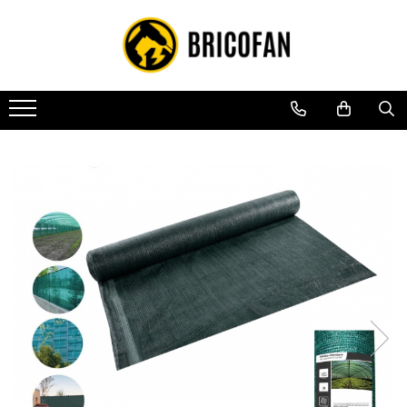
Toate Produsele
Vehicule electrice
Atv
Cu permis
Fără permis
Masini electrice
Motocross
Piese de schimb vehicule electrice
Scutere electrice
Scutere pe benzina
Tricicluri cargo fara permis
Tricicluri persoane
Trotinete electrice