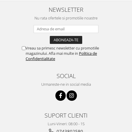
Pentru Casa si Camping
NEWSLETTER
Aragaze, plite, piese butelii de
voiaj
Nu rata ofertele si promotiile noastre
Accesorii aragaze & butelii
Butelii
Gratare
Vreau sa primesc newsletter cu promotiile
Pirostrii si accesorii pentru gatit
magazinului. Afla mai multe in
Politica de
Plite & aragaze
Confidentialitate
Iluminat & electrice
Prelungitoare & cabluri electrice
SOCIAL
Becuri
Urmareste-ne in social media
Coliere plastic
Conectori/doze
Corpuri de iluminat
Lampi solare
SUPORT CLIENTI
Lanterne
Luni-Vineri: 08:00 - 15
Lumina de crestere pentru plante
0743802580