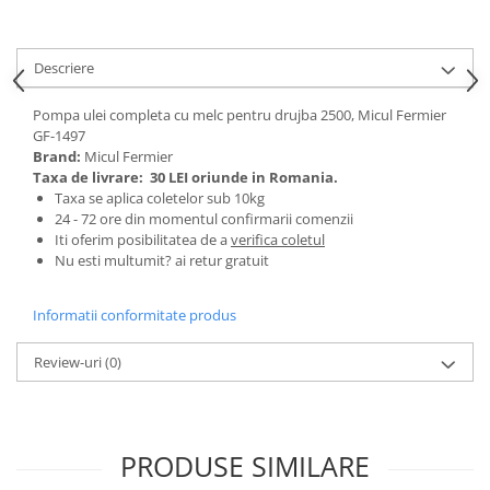
Tractoraș de tuns gazonul
Zootehnie
Descriere
Incubatoare, oparitoare si
deplumatoare
Pompa ulei completa cu melc pentru drujba 2500, Micul Fermier
Echipamente pentru animale
GF-1497
Aparate de tuns animale
Brand:
Micul Fermier
Piese si accesorii aparate de tuns
Taxa de livrare:
30 LEI oriunde in Romania.
animale
Taxa se aplica coletelor sub 10kg
24 - 72 ore din momentul confirmarii comenzii
Tarcuri animale
Iti oferim posibilitatea de a
verifica coletul
Semanatori
Nu esti multumit? ai retur gratuit
Masini batut stalpi si accesorii
Informatii conformitate produs
Roabe & accesorii
Casute gradina si cutii depozitare
Review-uri
(0)
Mobilier gradina
Corturi, Prelate si plase de
umbrire
PRODUSE SIMILARE
Lopeti zapada