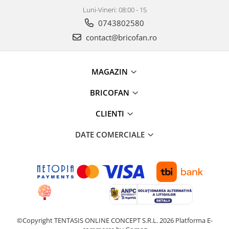
Proiectoare & lampi de lucru
Luni-Vineri: 08:00 - 15
Veioze si Lampi
0743802580
Cantarire
contact@bricofan.ro
Cantare comerciale
Cantare Corporale
MAGAZIN
Aparate de spalat cu presiune si
accesorii
BRICOFAN
Accesorii aparatele de spalat cu
presiune
CLIENTI
Aparate de spalat cu presiune
DATE COMERCIALE
Instalatii sanitare
Articole si accesorii pentru baie
Baterii baie
Baterii bucatarie
Baterii cada
Baterii electrice
Baterii lavoar
©Copyright TENTASIS ONLINE CONCEPT S.R.L. 2026
Platforma E-