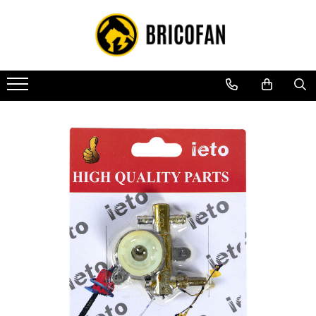
Toate Produsele
Vehicule electrice
Atv
Cu permis
Fără permis
Masini electrice
Motocross
Piese de schimb vehicule electrice
Scutere electrice
Scutere pe benzina
Tricicluri cargo fara permis
Tricicluri persoane
Trotinete electrice