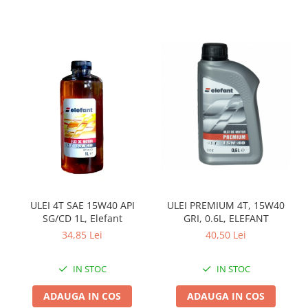
Zdrobitoare si teascuri
Teascuri
Zdrobitoare electrice
Zdrobitoare electrice & manuale
Zdrobitoare manuale
Masini de cusut si accesorii
Articole antidaunatori gradina
Sere si solarii
Suflante si aspiratoare exterior
Unelte altoit
ULEI PREMIUM 4T, 15W40
ULEI 4T SAE 15W40 API
Unelte manuale de gradina -
GRI, 0.6L, ELEFANT
SG/CD 1L, Elefant
40,50 Lei
34,85 Lei
Stropitori
Folie si plase pt plante
IN STOC
IN STOC
Masini de maturat manuale
Masini batut stalpi
ADAUGA IN COS
ADAUGA IN COS