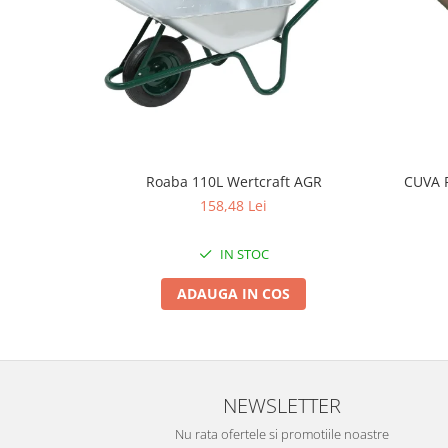
Tractoraș de tuns gazonul
Zootehnie
Incubatoare, oparitoare si
deplumatoare
Echipamente pentru animale
Aparate de tuns animale
Piese si accesorii aparate de tuns
animale
Roaba 110L Wertcraft AGR
CUVA 
158,48 Lei
Tarcuri animale
Semanatori
IN STOC
Masini batut stalpi si accesorii
ADAUGA IN COS
Roabe & accesorii
Casute gradina si cutii depozitare
Mobilier gradina
Corturi, Prelate si plase de
NEWSLETTER
umbrire
Nu rata ofertele si promotiile noastre
Lopeti zapada