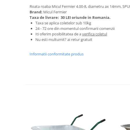
Granulatoare
Roata roaba Micul Fermier 4.00-8, diametru ax 14mm, SP
Mori pentru cereale
Brand:
Micul Fermier
Taxa de livrare:
30 LEI oriunde in Romania.
Mori pentru fructe si legume
Taxa se aplica coletelor sub 10kg
Mori pentru furaje
24 - 72 ore din momentul confirmarii comenzii
Mori pentru furaje si resturi
Iti oferim posibilitatea de a
verifica coletul
Nu esti multumit? ai retur gratuit
vegetale
Motoare granulatoare
Informatii conformitate produs
Piese si accesorii mori
Tocatoare furaje si crengi
Tocatoare furaje
Consumabile si acesorii tocatoare
Tocatoare crengi
Motocoase, Trimmere si Masini de
tuns gazon
Motocositori cu motoare 2T
Trimmere electrice
Masini de tuns gazon pe benzina