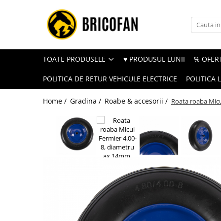
Toate Produsele
Vehicule electrice
TOATE PRODUSELE
♥ PRODUSUL LUNII
% OFERT
Atv
POLITICA DE RETUR VEHICULE ELECTRICE
POLITICA 
Cu permis
Fără permis
Home /
Gradina /
Roabe & accesorii /
Roata roaba Mic
Masini electrice
Motocross
Piese de schimb vehicule electrice
Scutere electrice
Scutere pe benzina
Tricicluri cargo fara permis
Tricicluri persoane
Trotinete electrice