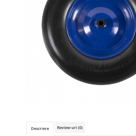
Biciclete, trotinete, triciclete
Biciclete electrice
Triciclete
Gradina
Motoburghie si accesorii
Accesorii motoburghie
Motoburghie
Drujbe, fierastraie electrice
Drujbe pe benzina
Drujbe cu acumulator
Consumabile drujbe, fierastraie
electrice
Drujbe electrice
Unelte electrice busteni
Mori cereale si batoze porumb
Review-uri
(0)
Descriere
Batoze - mori desfacat porumb