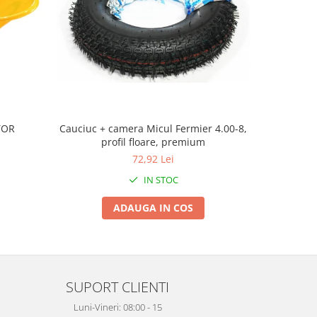
TOR
Cauciuc + camera Micul Fermier 4.00-8,
Roata roab
profil floare, premium
72,92 Lei
IN STOC
ADAUGA IN COS
SUPORT CLIENTI
Luni-Vineri: 08:00 - 15