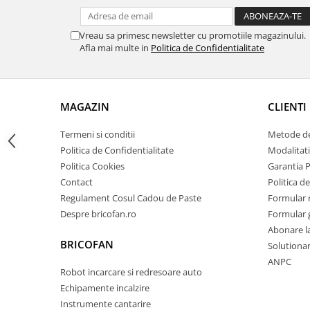
Zdrobitoare si teascuri
Vreau sa primesc newsletter cu promotiile magazinului.
Teascuri
Afla mai multe in
Politica de Confidentialitate
Zdrobitoare electrice
Zdrobitoare electrice & manuale
Zdrobitoare manuale
MAGAZIN
CLIENTI
Masini de cusut si accesorii
Articole antidaunatori gradina
Termeni si conditii
Metode de
Politica de Confidentialitate
Modalitati
Sere si solarii
Politica Cookies
Garantia 
Suflante si aspiratoare exterior
Contact
Politica de
Unelte altoit
Regulament Cosul Cadou de Paste
Formular 
Despre bricofan.ro
Formular 
Unelte manuale de gradina -
Abonare l
Stropitori
BRICOFAN
Solutionare
Folie si plase pt plante
ANPC
Robot incarcare si redresoare auto
Masini de maturat manuale
Echipamente incalzire
Masini batut stalpi
Instrumente cantarire