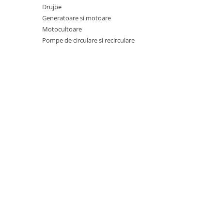
Pentru Casa si Camping
Drujbe
Generatoare si motoare
Aragaze, plite, piese butelii de
voiaj
Motocultoare
Pompe de circulare si recirculare
Accesorii aragaze & butelii
Butelii
Gratare
Pirostrii si accesorii pentru gatit
Plite & aragaze
Iluminat & electrice
Prelungitoare & cabluri electrice
Becuri
Coliere plastic
Conectori/doze
Corpuri de iluminat
Lampi solare
Lanterne
Lumina de crestere pentru plante