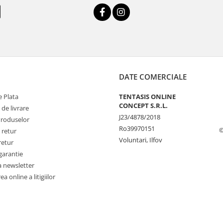
DATE COMERCIALE
 Plata
TENTASIS ONLINE
CONCEPT S.R.L.
 de livrare
J23/4878/2018
Produselor
Ro39970151
©
 retur
Voluntari, Ilfov
retur
garantie
a newsletter
a online a litigiilor