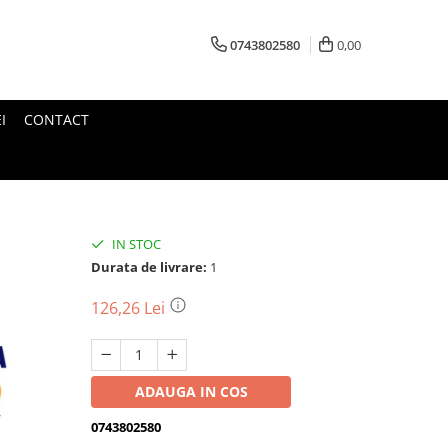
0743802580
0,00
I
CONTACT
IN STOC
Durata de livrare:
1
126,26 Lei
ADAUGA IN COS
0743802580