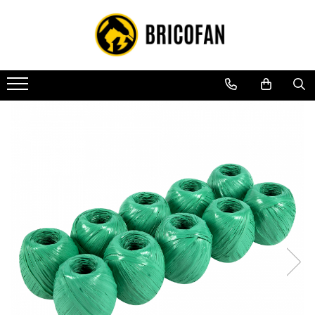
Toate Produsele
Vehicule electrice
Atv
Cu permis
Fără permis
Masini electrice
Motocross
Piese de schimb vehicule electrice
Scutere electrice
Scutere pe benzina
Tricicluri cargo fara permis
Tricicluri persoane
Trotinete electrice