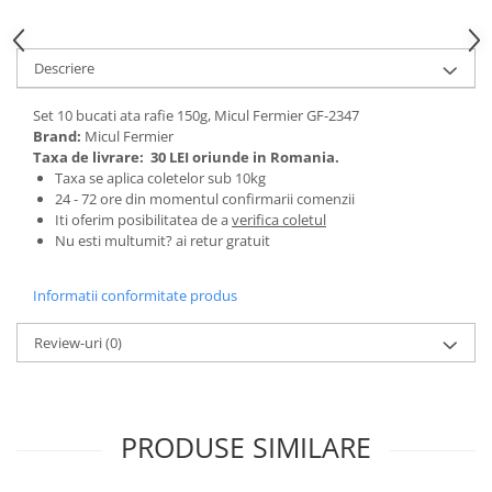
Tractoraș de tuns gazonul
Zootehnie
Descriere
Incubatoare, oparitoare si
deplumatoare
Set 10 bucati ata rafie 150g, Micul Fermier GF-2347
Echipamente pentru animale
Brand:
Micul Fermier
Aparate de tuns animale
Taxa de livrare:
30 LEI oriunde in Romania.
Piese si accesorii aparate de tuns
Taxa se aplica coletelor sub 10kg
animale
24 - 72 ore din momentul confirmarii comenzii
Iti oferim posibilitatea de a
verifica coletul
Tarcuri animale
Nu esti multumit? ai retur gratuit
Semanatori
Masini batut stalpi si accesorii
Informatii conformitate produs
Roabe & accesorii
Review-uri
(0)
Casute gradina si cutii depozitare
Mobilier gradina
Corturi, Prelate si plase de
PRODUSE SIMILARE
umbrire
Lopeti zapada