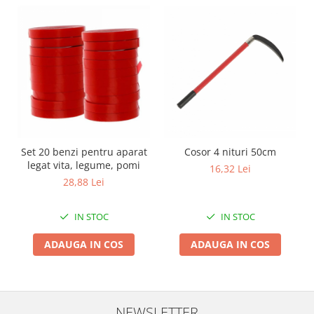
Zdrobitoare si teascuri
Teascuri
Zdrobitoare electrice
Zdrobitoare electrice & manuale
Zdrobitoare manuale
Masini de cusut si accesorii
Articole antidaunatori gradina
Set 20 benzi pentru aparat
Cosor 4 nituri 50cm
Sere si solarii
legat vita, legume, pomi
16,32 Lei
Suflante si aspiratoare exterior
28,88 Lei
Unelte altoit
IN STOC
IN STOC
Unelte manuale de gradina -
Stropitori
ADAUGA IN COS
ADAUGA IN COS
Folie si plase pt plante
Masini de maturat manuale
Masini batut stalpi
NEWSLETTER