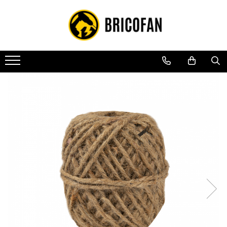
Toate Produsele
Vehicule electrice
Atv
Cu permis
Fără permis
Masini electrice
Motocross
Piese de schimb vehicule electrice
Scutere electrice
Scutere pe benzina
Tricicluri cargo fara permis
Tricicluri persoane
Trotinete electrice