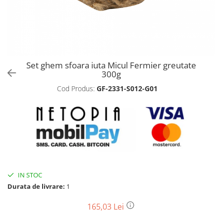
Biciclete, trotinete, triciclete
Biciclete electrice
Triciclete
Gradina
Set ghem sfoara iuta Micul Fermier greutate
Motoburghie si accesorii
300g
Accesorii motoburghie
Cod Produs:
GF-2331-S012-G01
Motoburghie
Drujbe, fierastraie electrice
Drujbe pe benzina
Drujbe cu acumulator
Consumabile drujbe, fierastraie
electrice
Drujbe electrice
IN STOC
Durata de livrare:
1
Unelte electrice busteni
Mori cereale si batoze porumb
165,03 Lei
Batoze - mori desfacat porumb