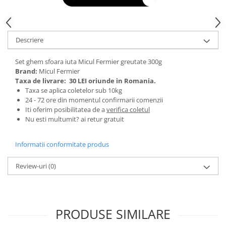
Tractoraș de tuns gazonul
Zootehnie
Incubatoare, oparitoare si
Descriere
deplumatoare
Echipamente pentru animale
Set ghem sfoara iuta Micul Fermier greutate 300g
Aparate de tuns animale
Brand:
Micul Fermier
Piese si accesorii aparate de tuns
Taxa de livrare:
30 LEI oriunde in Romania.
Taxa se aplica coletelor sub 10kg
animale
24 - 72 ore din momentul confirmarii comenzii
Tarcuri animale
Iti oferim posibilitatea de a
verifica coletul
Semanatori
Nu esti multumit? ai retur gratuit
Masini batut stalpi si accesorii
Informatii conformitate produs
Roabe & accesorii
Casute gradina si cutii depozitare
Review-uri
(0)
Mobilier gradina
Corturi, Prelate si plase de
umbrire
PRODUSE SIMILARE
Lopeti zapada