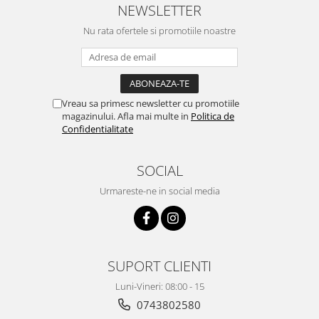
NEWSLETTER
Pentru Casa si Camping
Aragaze, plite, piese butelii de
Nu rata ofertele si promotiile noastre
voiaj
Accesorii aragaze & butelii
Butelii
Gratare
Vreau sa primesc newsletter cu promotiile
magazinului. Afla mai multe in
Politica de
Pirostrii si accesorii pentru gatit
Confidentialitate
Plite & aragaze
Iluminat & electrice
SOCIAL
Prelungitoare & cabluri electrice
Urmareste-ne in social media
Becuri
Coliere plastic
Conectori/doze
Corpuri de iluminat
SUPORT CLIENTI
Lampi solare
Luni-Vineri: 08:00 - 15
Lanterne
0743802580
Lumina de crestere pentru plante