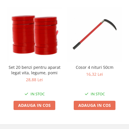
Zdrobitoare si teascuri
Teascuri
Zdrobitoare electrice
Zdrobitoare electrice & manuale
Zdrobitoare manuale
Masini de cusut si accesorii
Articole antidaunatori gradina
Sere si solarii
Set 20 benzi pentru aparat
Cosor 4 nituri 50cm
Suflante si aspiratoare exterior
legat vita, legume, pomi
16,32 Lei
28,88 Lei
Unelte altoit
Unelte manuale de gradina -
IN STOC
IN STOC
Stropitori
ADAUGA IN COS
ADAUGA IN COS
Folie si plase pt plante
Masini de maturat manuale
Masini batut stalpi