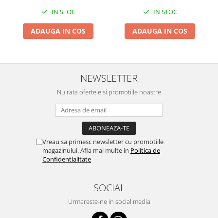
ajustabila, Durabil, Usor de
ajustabila, Durabil, Usor de
IN STOC
IN STOC
curatat, Impotriva
curatat, Impotriva
Samponului, pentru Ochi si
Samponului, pentru Ochi si
ADAUGA IN COS
ADAUGA IN COS
Urechi, TPE+PP, Galbena
Urechi, TPE+PP, 15x13 cm,
Albastru Inchis
NEWSLETTER
Nu rata ofertele si promotiile noastre
Vreau sa primesc newsletter cu promotiile
magazinului. Afla mai multe in
Politica de
Confidentialitate
SOCIAL
Urmareste-ne in social media