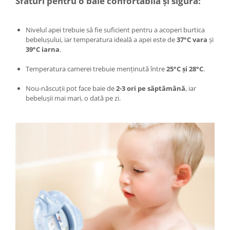
Sfaturi pentru o baie confortabilă și sigură:
Nivelul apei trebuie să fie suficient pentru a acoperi burtica
bebelușului, iar temperatura ideală a apei este de
37°C vara
și
39°C iarna
.
Temperatura camerei trebuie menținută între
25°C și 28°C
.
Nou-născuții pot face baie de
2-3 ori pe săptămână
, iar
bebelușii mai mari, o dată pe zi.