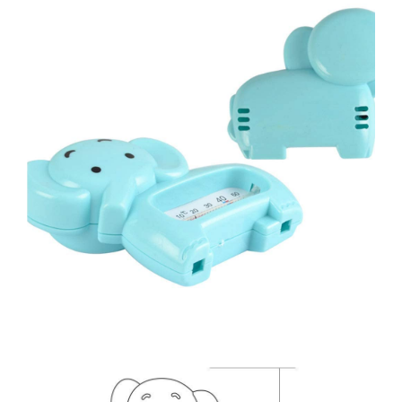
Broaste si clante
Accesorii litiere
Accesorii pentru animale
Aparate de Masaj
Articole si accesorii birou
Electrocasnice
Storcatoare / Blendere
Mobilier
Genți de voiaj & genți
Mobilier camping
Sonerii