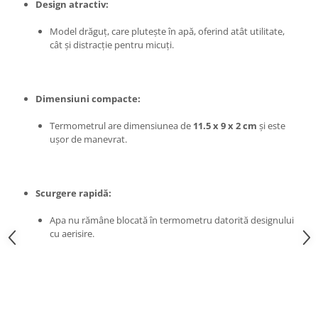
Design atractiv:
Instalatii Craciun 220V
Instalatii cu baterii
Model drăguț, care plutește în apă, oferind atât utilitate,
cât și distracție pentru micuți.
Instalatii de Craciun
Instalatii liniare si role de furtun
luminos
Instalatii liniare/sir
Dimensiuni compacte:
Instalatii perdea
Termometrul are dimensiunea de
11.5 x 9 x 2 cm
și este
Instalatii plasa
ușor de manevrat.
Instalatii Solare
Instalatii turturi-franjuri
Liniare 220V
Scurgere rapidă:
Perdea 220V
Apa nu rămâne blocată în termometru datorită designului
Plasa 220V
cu aerisire.
Turturi/Franjuri 220V
Diverse pentru casa si camping
Feronerie
Balamale si zavoare