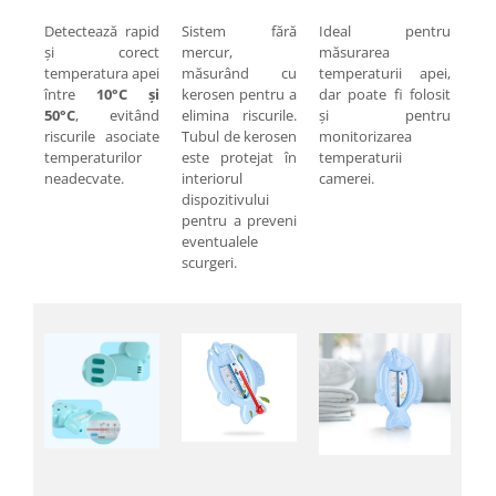
Genti Termoizolante Mancare
Masini de taiat placi ceramice
Magneti de frigider
Patenti si clesti
Detectează rapid
Sistem fără
Ideal pentru
și corect
mercur,
măsurarea
Masini de tocat manuale
Topoare
temperatura apei
măsurând cu
temperaturii apei,
Masini tocat carne electrice
Truse, seturi si alte scule de mana
între
10°C și
kerosen pentru a
dar poate fi folosit
50°C
, evitând
elimina riscurile.
și pentru
Mixere
Compactoare
riscurile asociate
Tubul de kerosen
monitorizarea
Oale si Cratite
Scule Emtop
temperaturilor
este protejat în
temperaturii
Oale sub presiune
neadecvate.
interiorul
camerei.
Scule multifunctionale
dispozitivului
Pahare / Sticle cu Pai / Cani termos
Tăietor beton
pentru a preveni
Palnii
eventualele
Storcatoare
scurgeri.
Tavi copt
Tigai
Ustensile de bucatarie
Auto
Stații încărcare vehicule electrice
Anvelope auto
Chingi