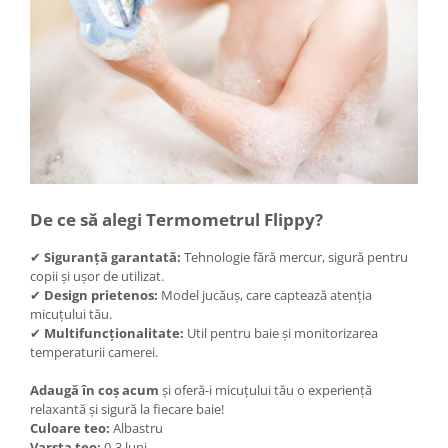
De ce să alegi Termometrul Flippy?
✔
Siguranță garantată:
Tehnologie fără mercur, sigură pentru
copii și ușor de utilizat.
✔
Design prietenos:
Model jucăuș, care captează atenția
micuțului tău.
✔
Multifuncționalitate:
Util pentru baie și monitorizarea
temperaturii camerei.
Adaugă în coș acum
și oferă-i micuțului tău o experiență
relaxantă și sigură la fiecare baie!
Culoare teo:
Albastru
Varsta teo:
0-3 luni