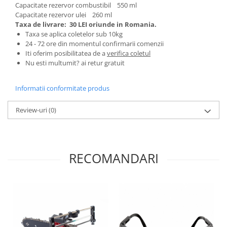
Genti Termoizolante Mancare
Masini de taiat placi ceramice
Capacitate rezervor combustibil 550 ml
Magneti de frigider
Patenti si clesti
Capacitate rezervor ulei 260 ml
Taxa de livrare:
30 LEI oriunde in Romania.
Masini de tocat manuale
Topoare
Taxa se aplica coletelor sub 10kg
Masini tocat carne electrice
Truse, seturi si alte scule de mana
24 - 72 ore din momentul confirmarii comenzii
Iti oferim posibilitatea de a
verifica coletul
Mixere
Compactoare
Nu esti multumit? ai retur gratuit
Oale si Cratite
Scule Emtop
Oale sub presiune
Scule multifunctionale
Informatii conformitate produs
Pahare / Sticle cu Pai / Cani termos
Tăietor beton
Palnii
Review-uri
(0)
Storcatoare
Tavi copt
Tigai
RECOMANDARI
Ustensile de bucatarie
Auto
Stații încărcare vehicule electrice
Anvelope auto
Chingi