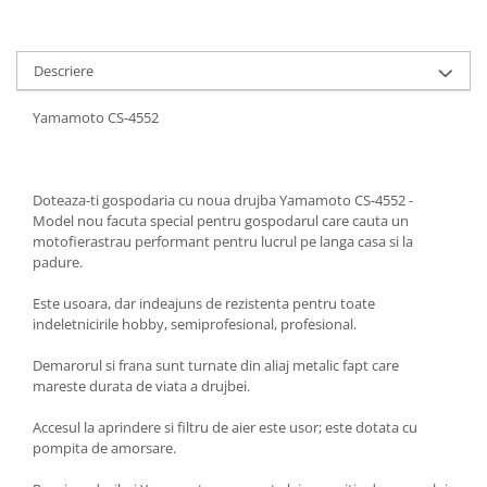
Scule pneumatice
Teascuri
Kituri de siguranta si supravietuire
Ridicare greutati
Zdrobitoare electrice
Kit-uri siguranta auto
Accesorii pentru macarale
Zdrobitoare electrice & manuale
Descriere
Kit-uri Supravietuire si Accesorii
Macarale electrice
Zdrobitoare manuale
Camping
Yamamoto CS-4552
Macarale manuale
Masini de cusut si accesorii
Curatenie si menaj
Aparate si instrumente de masurat
Articole antidaunatori gradina
Accesorii ingrijire casa
Rulete
Sere si solarii
Accesorii maturi, mopuri si galeti
Doteaza-ti gospodaria cu noua drujba Yamamoto CS-4552 -
Telemetre, nivele, sublere
Model nou facuta special pentru gospodarul care cauta un
Aparate de calcat
Suflante si aspiratoare exterior
Masini de polisat
motofierastrau performant pentru lucrul pe langa casa si la
Aspiratoare electrice
Unelte altoit
padure.
Rindele electrice
Cutii depozitare diverse
Unelte manuale de gradina -
Este usoara, dar indeajuns de rezistenta pentru toate
Cutii depozitare medicamente
Pistoale electrice aer cald si vopsit
indeletnicirile hobby, semiprofesional, profesional.
Stropitori
Cutii pentru chei
Pistoale electrice aer cald
Folie si plase pt plante
Dulapuri si rafturi de depozitare
Demarorul si frana sunt turnate din aliaj metalic fapt care
Pistoale electrice de vopsit
mareste durata de viata a drujbei.
Masini de maturat manuale
Maturi, mopuri si galeti
Echipamente de protectie
Organizatoare imbracaminte si
Masini batut stalpi
Accesul la aprindere si filtru de aier este usor; este dotata cu
Cizme, bocanci, pantofi si galosi
incaltaminte
pompita de amorsare.
Manusi si palmare
Perii de curatare