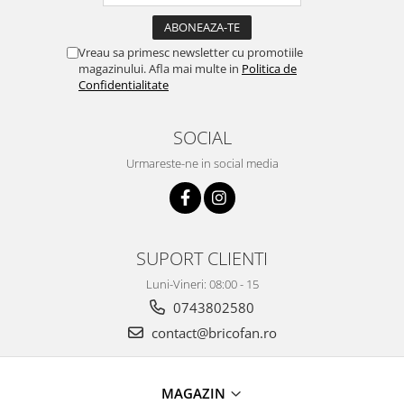
Broaste si clante
Accesorii pentru animale
Vreau sa primesc newsletter cu promotiile
Aparate de Masaj
magazinului. Afla mai multe in
Politica de
Confidentialitate
Articole si accesorii birou
Electrocasnice
SOCIAL
Storcatoare / Blendere
Urmareste-ne in social media
Mobilier
Genți de voiaj & genți
Mobilier camping
Sonerii
SUPORT CLIENTI
Luni-Vineri: 08:00 - 15
0743802580
contact@bricofan.ro
MAGAZIN