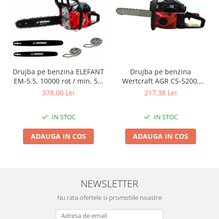
Instalatii Craciun 220V
Instalatii cu baterii
Instalatii de Craciun
Instalatii liniare si role de furtun
luminos
Instalatii liniare/sir
Drujba pe benzina ELEFANT
Drujba pe benzina
Instalatii perdea
EM-5.5, 10000 rot / min, 5,5
Wertcraft AGR CS-5200,
CP
52cc, 2.85 CP, Lama 40 CM
378,00 Lei
217,38 Lei
Instalatii plasa
Instalatii Solare
IN STOC
IN STOC
Instalatii turturi-franjuri
Liniare 220V
ADAUGA IN COS
ADAUGA IN COS
Perdea 220V
Plasa 220V
Turturi/Franjuri 220V
NEWSLETTER
Diverse pentru casa si camping
Feronerie
Nu rata ofertele si promotiile noastre
Balamale si zavoare