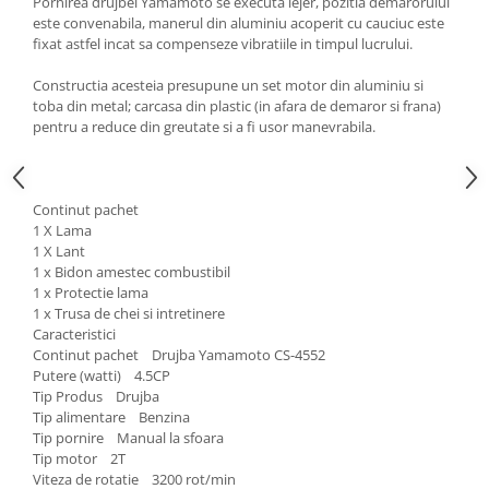
Ochelari si casti de protectie
Pornirea drujbei Yamamoto se executa lejer, pozitia demarorului
Perii si aparate scame
este convenabila, manerul din aluminiu acoperit cu cauciuc este
Statii si pistoale de lipit
Stergatoare geam
fixat astfel incat sa compenseze vibratiile in timpul lucrului.
Statii si pistoale de lipit
Umerase pentru haine si suporturi
Constructia acesteia presupune un set motor din aluminiu si
Accesorii, consumabile, piese
Uscatoare si standere haine
toba din metal; carcasa din plastic (in afara de demaror si frana)
Bucatarie si electrocasnice
Accesorii
pentru a reduce din greutate si a fi usor manevrabila.
Acumulatori si incarcatoare scule
Masini de carnati si accesorii
electrice
Espressoare si cafetiere
Discuri taiere
Continut pachet
Masini de piper si nuci
1 X Lama
Strung
Accesorii si consumabile masini de
1 X Lant
tocat carne
Scule de mana
1 x Bidon amestec combustibil
1 x Protectie lama
Autocolant de bucatarie
Accesorii masini de taiat placi
1 x Trusa de chei si intretinere
Blendere
ceramice
Caracteristici
Ceaune
Accesorii placi ceramice
Continut pachet Drujba Yamamoto CS-4552
Putere (watti) 4.5CP
Dozatoare
Carabine, vartejuri, belciuge
Tip Produs Drujba
Fete de masa
Clesti si truse de sertizare
Tip alimentare Benzina
Fierbatoare
Fierastraie manuale
Tip pornire Manual la sfoara
Tip motor 2T
Friteuze
Foarfeci constructii
Viteza de rotatie 3200 rot/min