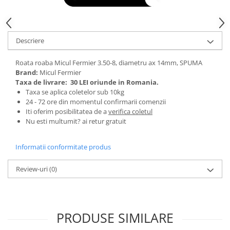
Tractoraș de tuns gazonul
Zootehnie
Incubatoare, oparitoare si
Descriere
deplumatoare
Echipamente pentru animale
Roata roaba Micul Fermier 3.50-8, diametru ax 14mm, SPUMA
Aparate de tuns animale
Brand:
Micul Fermier
Piese si accesorii aparate de tuns
Taxa de livrare:
30 LEI oriunde in Romania.
Taxa se aplica coletelor sub 10kg
animale
24 - 72 ore din momentul confirmarii comenzii
Tarcuri animale
Iti oferim posibilitatea de a
verifica coletul
Semanatori
Nu esti multumit? ai retur gratuit
Masini batut stalpi si accesorii
Informatii conformitate produs
Roabe & accesorii
Casute gradina si cutii depozitare
Review-uri
(0)
Mobilier gradina
Corturi, Prelate si plase de
umbrire
PRODUSE SIMILARE
Lopeti zapada