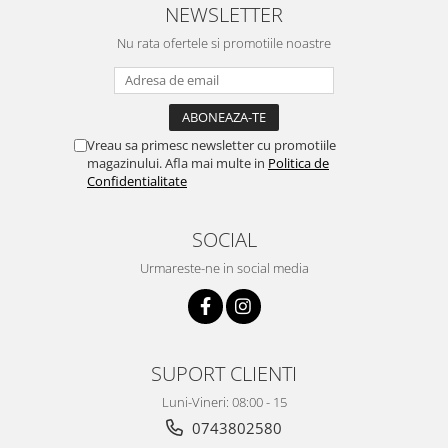
NEWSLETTER
Pentru Casa si Camping
Aragaze, plite, piese butelii de
Nu rata ofertele si promotiile noastre
voiaj
Accesorii aragaze & butelii
Butelii
Gratare
Vreau sa primesc newsletter cu promotiile
magazinului. Afla mai multe in
Politica de
Pirostrii si accesorii pentru gatit
Confidentialitate
Plite & aragaze
Iluminat & electrice
SOCIAL
Prelungitoare & cabluri electrice
Urmareste-ne in social media
Becuri
Coliere plastic
Conectori/doze
Corpuri de iluminat
SUPORT CLIENTI
Lampi solare
Luni-Vineri: 08:00 - 15
Lanterne
0743802580
Lumina de crestere pentru plante