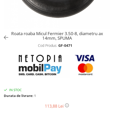
Biciclete, trotinete, triciclete
Biciclete electrice
Triciclete
Gradina
Roata roaba Micul Fermier 3.50-8, diametru ax
Motoburghie si accesorii
14mm, SPUMA
Accesorii motoburghie
Cod Produs:
GF-0471
Motoburghie
Drujbe, fierastraie electrice
Drujbe pe benzina
Drujbe cu acumulator
Consumabile drujbe, fierastraie
electrice
Drujbe electrice
IN STOC
Durata de livrare:
1
Unelte electrice busteni
Mori cereale si batoze porumb
113,88 Lei
Batoze - mori desfacat porumb