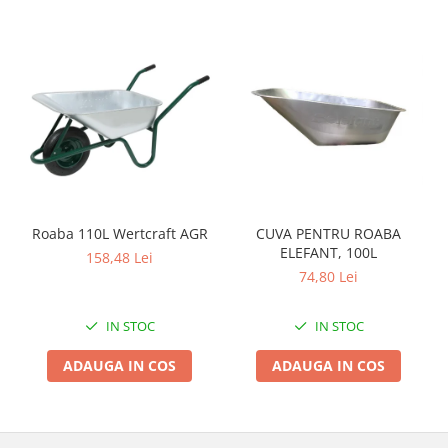
Zdrobitoare si teascuri
Teascuri
Zdrobitoare electrice
Zdrobitoare electrice & manuale
Zdrobitoare manuale
Masini de cusut si accesorii
Articole antidaunatori gradina
Sere si solarii
Roaba 110L Wertcraft AGR
CUVA PENTRU ROABA
Suflante si aspiratoare exterior
ELEFANT, 100L
158,48 Lei
74,80 Lei
Unelte altoit
Unelte manuale de gradina -
IN STOC
IN STOC
Stropitori
ADAUGA IN COS
ADAUGA IN COS
Folie si plase pt plante
Masini de maturat manuale
Masini batut stalpi