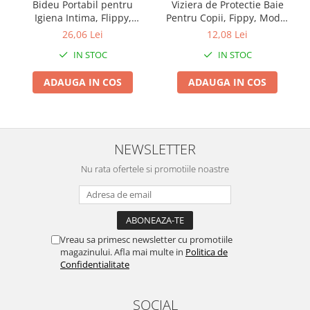
Umerase pentru haine si suporturi
Bideu Portabil pentru
Viziera de Protectie Baie
Igiena Intima, Flippy,
Pentru Copii, Fippy, Model
Uscatoare si standere haine
pentru Postpartum/
Coroana, Dimensiune
26,06 Lei
12,08 Lei
Bucatarie si electrocasnice
Postoperator, 450 mL, cu
ajustabila, Durabil, Usor de
IN STOC
IN STOC
Capac si Husa Galbena,
curatat, Impotriva
Masini de carnati si accesorii
29.5x7 cm, Culoare
Samponului, pentru Ochi si
Espressoare si cafetiere
ADAUGA IN COS
ADAUGA IN COS
Recipient Verde
Urechi, TPE+PP, Galbena
Masini de piper si nuci
Accesorii si consumabile masini de
tocat carne
Autocolant de bucatarie
NEWSLETTER
Blendere
Nu rata ofertele si promotiile noastre
Ceaune
Dozatoare
Fete de masa
Fierbatoare
Vreau sa primesc newsletter cu promotiile
magazinului. Afla mai multe in
Politica de
Friteuze
Confidentialitate
Genti Termoizolante Mancare
Magneti de frigider
SOCIAL
Masini de tocat manuale