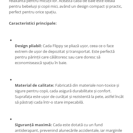
relaxantă pentru micuții lor. Această cadă de baie este ideală
Zdrobitoare si teascuri
pentru bebeluși și copii mici, având un design compact și practic,
perfect pentru orice spațiu.
Teascuri
Zdrobitoare electrice
Caracteristici principale:
Zdrobitoare electrice & manuale
Zdrobitoare manuale
Design pliabil:
Cada Flippy se pliază ușor, ceea ce o face
Masini de cusut si accesorii
extrem de ușor de depozitat și transportat. Este perfectă
Articole antidaunatori gradina
pentru părinții care călătoresc sau care doresc să
economisească spațiu în baie.
Sere si solarii
Suflante si aspiratoare exterior
Unelte altoit
Material de calitate:
Fabricată din materiale non-toxice și
sigure pentru copii, cada asigură durabilitate și confort.
Unelte manuale de gradina -
Suprafața este ușor de curățat și rezistentă la pete, astfel încât
Stropitori
să păstrați cada într-o stare impecabilă.
Folie si plase pt plante
Masini de maturat manuale
Siguranță maximă:
Cada este dotată cu un fund
Masini batut stalpi
antiderapant, prevenind alunecările accidentale, iar marginile