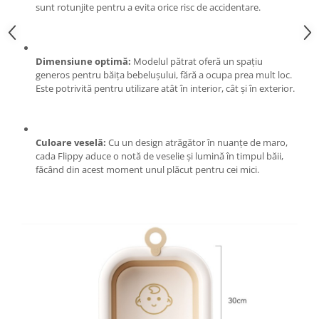
sunt rotunjite pentru a evita orice risc de accidentare.
Pentru Casa si Camping
Aragaze, plite, piese butelii de
voiaj
Dimensiune optimă:
Modelul pătrat oferă un spațiu
Accesorii aragaze & butelii
generos pentru băița bebelușului, fără a ocupa prea mult loc.
Butelii
Este potrivită pentru utilizare atât în interior, cât și în exterior.
Gratare
Pirostrii si accesorii pentru gatit
Plite & aragaze
Culoare veselă:
Cu un design atrăgător în nuanțe de maro,
cada Flippy aduce o notă de veselie și lumină în timpul băii,
Iluminat & electrice
făcând din acest moment unul plăcut pentru cei mici.
Prelungitoare & cabluri electrice
Becuri
Coliere plastic
Conectori/doze
Corpuri de iluminat
Lampi solare
Lanterne
Lumina de crestere pentru plante