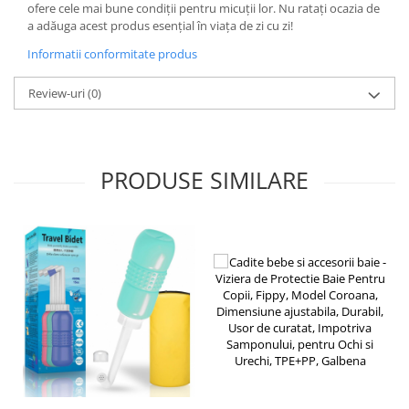
ofere cele mai bune condiții pentru micuții lor. Nu ratați ocazia de
Kit-uri Supravietuire si Accesorii
a adăuga acest produs esențial în viața de zi cu zi!
Camping
Informatii conformitate produs
Curatenie si menaj
Accesorii ingrijire casa
Review-uri
(0)
Accesorii maturi, mopuri si galeti
Aparate de calcat
Aspiratoare electrice
PRODUSE SIMILARE
Cutii depozitare diverse
Cutii depozitare medicamente
Cutii pentru chei
Dulapuri si rafturi de depozitare
Maturi, mopuri si galeti
Organizatoare imbracaminte si
incaltaminte
Perii de curatare
Perii si aparate scame
Stergatoare geam