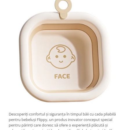
Tractoraș de tuns gazonul
Zootehnie
Incubatoare, oparitoare si
deplumatoare
Echipamente pentru animale
Aparate de tuns animale
Piese si accesorii aparate de tuns
animale
Tarcuri animale
Semanatori
Masini batut stalpi si accesorii
Roabe & accesorii
Casute gradina si cutii depozitare
Mobilier gradina
Corturi, Prelate si plase de
Descoperiți confortul și siguranța în timpul băii cu cada pliabilă
umbrire
pentru bebeluși Flippy, un produs inovator conceput special
pentru părinți care doresc să ofere o experiență plăcută și
Lopeti zapada