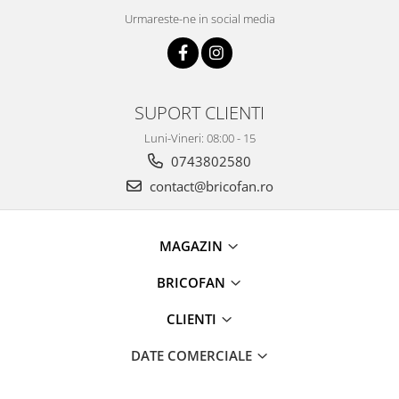
Urmareste-ne in social media
Masini tocat carne electrice
Mixere
Oale si Cratite
Oale sub presiune
SUPORT CLIENTI
Pahare / Sticle cu Pai / Cani termos
Palnii
Luni-Vineri: 08:00 - 15
Storcatoare
0743802580
Tavi copt
contact@bricofan.ro
Tigai
Ustensile de bucatarie
MAGAZIN
Auto
Stații încărcare vehicule electrice
BRICOFAN
Anvelope auto
CLIENTI
Chingi
Clesti auto
DATE COMERCIALE
Compresoare auto si pompe
Cricuri