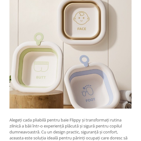
Chiuvete bucatarie compozit
Chiuvete inox
Coloane de dus
Robineti
Scari
Tapet 3D Autoadeziv
Climatizare si echipamente de
incalzire
Aere conditionate
Echipamente pt incalzire
Panouri solare
Paturi electrice cu incalzire
Sobe pe lemne
Umidificatoare
Ventilatoare
Alegeți cada pliabilă pentru baie Flippy și transformați rutina
zilnică a băii într-o experiență plăcută și sigură pentru copilul
Kituri de siguranta si supravietuire
dumneavoastră. Cu un design practic, siguranță și confort,
Kit-uri siguranta auto
aceasta este soluția ideală pentru părinți ocupați care doresc să