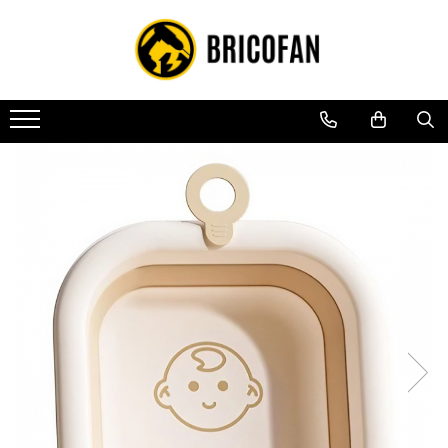
Toate Produsele
Vehicule electrice
Atv
Cu permis
Fără permis
Masini electrice
Motocross
Piese de schimb vehicule electrice
Scutere electrice
Scutere pe benzina
Tricicluri cargo fara permis
Tricicluri persoane
Trotinete electrice