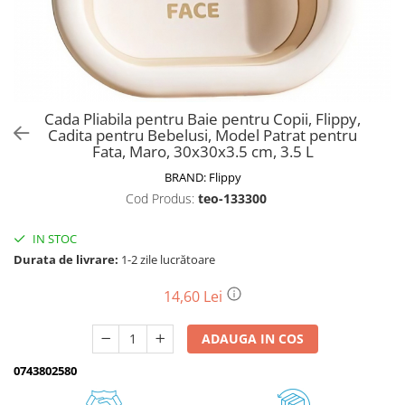
Biciclete, trotinete, triciclete
Biciclete electrice
Triciclete
Gradina
Cada Pliabila pentru Baie pentru Copii, Flippy,
Motoburghie si accesorii
Cadita pentru Bebelusi, Model Patrat pentru
Fata, Maro, 30x30x3.5 cm, 3.5 L
Accesorii motoburghie
BRAND:
Flippy
Motoburghie
Cod Produs:
teo-133300
Drujbe, fierastraie electrice
Drujbe pe benzina
IN STOC
Drujbe cu acumulator
Durata de livrare:
1-2 zile lucrătoare
Consumabile drujbe, fierastraie
electrice
14,60 Lei
Drujbe electrice
ADAUGA IN COS
Unelte electrice busteni
Mori cereale si batoze porumb
0743802580
Batoze - mori desfacat porumb