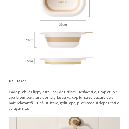
Proiectoare & lampi de lucru
Veioze si Lampi
Cantarire
Cantare comerciale
Cantare Corporale
Aparate de spalat cu presiune si
accesorii
Accesorii aparatele de spalat cu
presiune
Aparate de spalat cu presiune
Instalatii sanitare
Utilizare:
Articole si accesorii pentru baie
Cada pliabilă Flippy este ușor de utilizat. Desfaceți-o, umpleți-o cu
Baterii baie
apă la temperatura dorită și lăsați-vă copilul să se bucure de o
Baterii bucatarie
baie relaxantă. După utilizare, goliți apa, pliați cada și depozitați-o
cu ușurință.
Baterii cada
Baterii electrice
Baterii lavoar