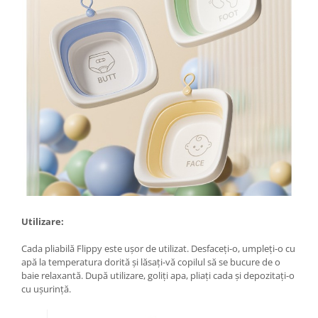
Clesti auto
Compresoare auto si pompe
Cricuri
Intretinere interior/exterior
Modulatoare FM
Perii de zapada si raclete
Pompe de transfer
Decoratiuni, ornamente si articole
Craciun
Accesorii si componente craciun
Beteala si ghirlande Craciun
Brazi de Craciun
Costume Craciun
Utilizare:
Decoratiuni luminoase exterioare &
Cada pliabilă Flippy este ușor de utilizat. Desfaceți-o, umpleți-o cu
interioare
apă la temperatura dorită și lăsați-vă copilul să se bucure de o
Figurine muzicale
baie relaxantă. După utilizare, goliți apa, pliați cada și depozitați-o
cu ușurință.
Figurine si decoratiuni Craciun
Furtun - Tub - rola craciun