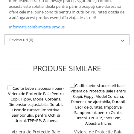
dumneavoastră. Cu un design practic, siguranță și confort,
Broaste si clante
aceasta este soluția ideală pentru părinți ocupați care doresc să
Accesorii litiere
ofere cele mai bune condiții pentru micuții lor. Nu ratați ocazia de
a adăuga acest produs esențial în viața de zi cu zi!
Accesorii pentru animale
Informatii conformitate produs
Aparate de Masaj
Articole si accesorii birou
Review-uri
(0)
Electrocasnice
Storcatoare / Blendere
Mobilier
PRODUSE SIMILARE
Genți de voiaj & genți
Mobilier camping
Sonerii
Viziera de Protectie Baie
Viziera de Protectie Baie