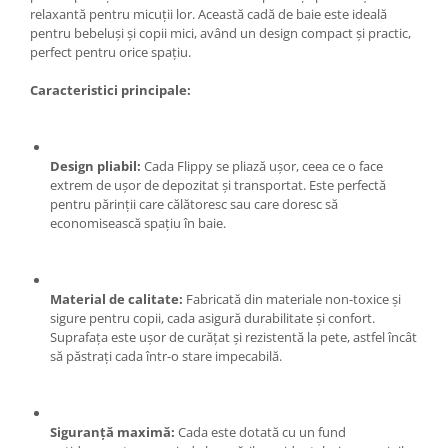
Ochelari si casti de protectie
Perii si aparate scame
relaxantă pentru micuții lor. Această cadă de baie este ideală
Statii si pistoale de lipit
pentru bebeluși și copii mici, având un design compact și practic,
Stergatoare geam
perfect pentru orice spațiu.
Statii si pistoale de lipit
Umerase pentru haine si suporturi
Accesorii, consumabile, piese
Uscatoare si standere haine
Caracteristici principale:
Bucatarie si electrocasnice
Accesorii
Acumulatori si incarcatoare scule
Masini de carnati si accesorii
electrice
Design pliabil:
Cada Flippy se pliază ușor, ceea ce o face
Espressoare si cafetiere
extrem de ușor de depozitat și transportat. Este perfectă
Discuri taiere
Masini de piper si nuci
pentru părinții care călătoresc sau care doresc să
Strung
Accesorii si consumabile masini de
economisească spațiu în baie.
tocat carne
Scule de mana
Autocolant de bucatarie
Accesorii masini de taiat placi
Blendere
ceramice
Material de calitate:
Fabricată din materiale non-toxice și
sigure pentru copii, cada asigură durabilitate și confort.
Ceaune
Accesorii placi ceramice
Suprafața este ușor de curățat și rezistentă la pete, astfel încât
Dozatoare
Carabine, vartejuri, belciuge
să păstrați cada într-o stare impecabilă.
Fete de masa
Clesti si truse de sertizare
Fierbatoare
Fierastraie manuale
Friteuze
Foarfeci constructii
Siguranță maximă:
Cada este dotată cu un fund