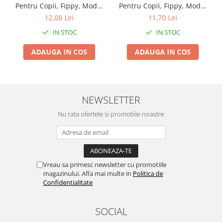
Pentru Copii, Fippy, Model
Pentru Copii, Fippy, Model
Coroana, Dimensiune
Coroana, Dimensiune
12,08 Lei
11,70 Lei
ajustabila, Durabil, Usor de
ajustabila, Durabil, Usor de
IN STOC
IN STOC
curatat, Impotriva
curatat, Impotriva
Samponului, pentru Ochi si
Samponului, pentru Ochi si
ADAUGA IN COS
ADAUGA IN COS
Urechi, TPE+PP, Galbena
Urechi, TPE+PP, 15x13 cm,
Albastru Inchis
NEWSLETTER
Nu rata ofertele si promotiile noastre
Vreau sa primesc newsletter cu promotiile
magazinului. Afla mai multe in
Politica de
Confidentialitate
SOCIAL