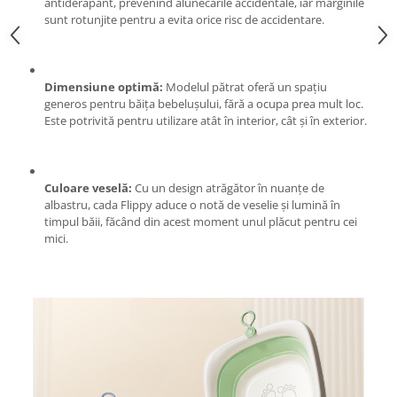
Genti Termoizolante Mancare
Masini de taiat placi ceramice
antiderapant, prevenind alunecările accidentale, iar marginile
sunt rotunjite pentru a evita orice risc de accidentare.
Magneti de frigider
Patenti si clesti
Masini de tocat manuale
Topoare
Masini tocat carne electrice
Truse, seturi si alte scule de mana
Dimensiune optimă:
Modelul pătrat oferă un spațiu
Mixere
Compactoare
generos pentru băița bebelușului, fără a ocupa prea mult loc.
Oale si Cratite
Este potrivită pentru utilizare atât în interior, cât și în exterior.
Scule Emtop
Oale sub presiune
Scule multifunctionale
Pahare / Sticle cu Pai / Cani termos
Tăietor beton
Palnii
Culoare veselă:
Cu un design atrăgător în nuanțe de
albastru, cada Flippy aduce o notă de veselie și lumină în
Storcatoare
timpul băii, făcând din acest moment unul plăcut pentru cei
Tavi copt
mici.
Tigai
Ustensile de bucatarie
Auto
Stații încărcare vehicule electrice
Anvelope auto
Chingi