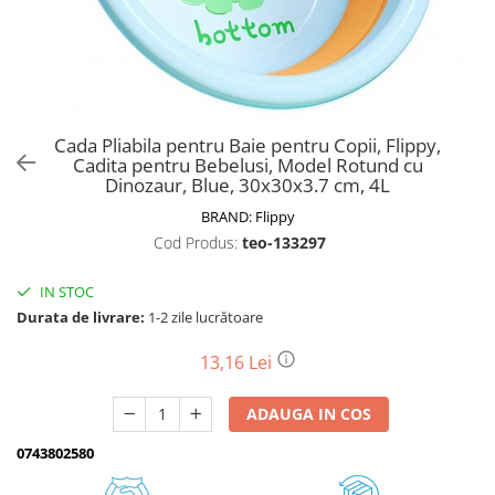
Biciclete, trotinete, triciclete
Biciclete electrice
Triciclete
Gradina
Cada Pliabila pentru Baie pentru Copii, Flippy,
Motoburghie si accesorii
Cadita pentru Bebelusi, Model Rotund cu
Dinozaur, Blue, 30x30x3.7 cm, 4L
Accesorii motoburghie
BRAND:
Flippy
Motoburghie
Cod Produs:
teo-133297
Drujbe, fierastraie electrice
Drujbe pe benzina
IN STOC
Drujbe cu acumulator
Durata de livrare:
1-2 zile lucrătoare
Consumabile drujbe, fierastraie
electrice
13,16 Lei
Drujbe electrice
ADAUGA IN COS
Unelte electrice busteni
Mori cereale si batoze porumb
0743802580
Batoze - mori desfacat porumb