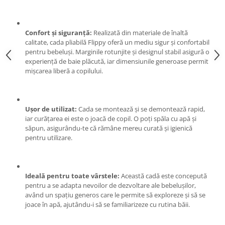
Pentru Casa si Camping
Aragaze, plite, piese butelii de
voiaj
Confort și siguranță:
Realizată din materiale de înaltă
calitate, cada pliabilă Flippy oferă un mediu sigur și confortabil
Accesorii aragaze & butelii
pentru bebeluși. Marginile rotunjite și designul stabil asigură o
Butelii
experiență de baie plăcută, iar dimensiunile generoase permit
mișcarea liberă a copilului.
Gratare
Pirostrii si accesorii pentru gatit
Plite & aragaze
Ușor de utilizat:
Cada se montează și se demontează rapid,
Iluminat & electrice
iar curățarea ei este o joacă de copil. O poți spăla cu apă și
Prelungitoare & cabluri electrice
săpun, asigurându-te că rămâne mereu curată și igienică
pentru utilizare.
Becuri
Coliere plastic
Conectori/doze
Ideală pentru toate vârstele:
Această cadă este concepută
Corpuri de iluminat
pentru a se adapta nevoilor de dezvoltare ale bebelușilor,
Lampi solare
având un spațiu generos care le permite să exploreze și să se
Lanterne
joace în apă, ajutându-i să se familiarizeze cu rutina băii.
Lumina de crestere pentru plante