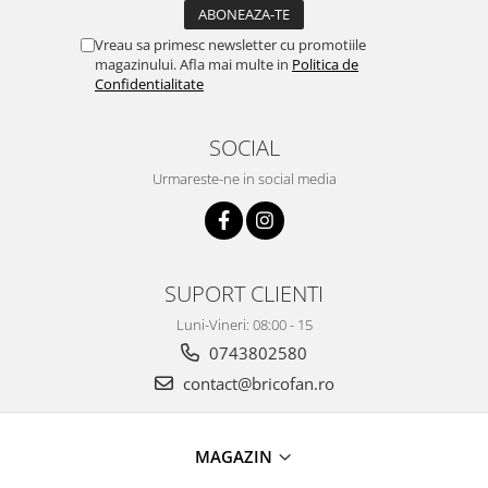
Masini tocat carne electrice
Vreau sa primesc newsletter cu promotiile
Mixere
magazinului. Afla mai multe in
Politica de
Oale si Cratite
Confidentialitate
Oale sub presiune
Pahare / Sticle cu Pai / Cani termos
SOCIAL
Palnii
Urmareste-ne in social media
Storcatoare
Tavi copt
Tigai
Ustensile de bucatarie
SUPORT CLIENTI
Auto
Luni-Vineri: 08:00 - 15
Stații încărcare vehicule electrice
0743802580
Anvelope auto
contact@bricofan.ro
Chingi
Clesti auto
Compresoare auto si pompe
MAGAZIN
Cricuri