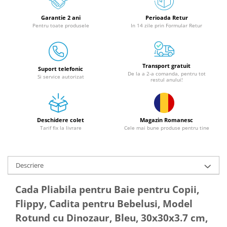
Granulatoare
Garantie 2 ani
Perioada Retur
Mori pentru cereale
Pentru toate produsele
In 14 zile prin Formular Retur
Mori pentru fructe si legume
Mori pentru furaje
Mori pentru furaje si resturi
Transport gratuit
vegetale
Suport telefonic
De la a 2-a comanda, pentru tot
Si service autorizat
restul anului!
Motoare granulatoare
Piese si accesorii mori
Tocatoare furaje si crengi
Deschidere colet
Magazin Romanesc
Tocatoare furaje
Tarif fix la livrare
Cele mai bune produse pentru tine
Consumabile si acesorii tocatoare
Tocatoare crengi
Motocoase, Trimmere si Masini de
Descriere
tuns gazon
Cada Pliabila pentru Baie pentru Copii,
Motocositori cu motoare 2T
Flippy, Cadita pentru Bebelusi, Model
Trimmere electrice
Rotund cu Dinozaur, Bleu, 30x30x3.7 cm,
Masini de tuns gazon pe benzina