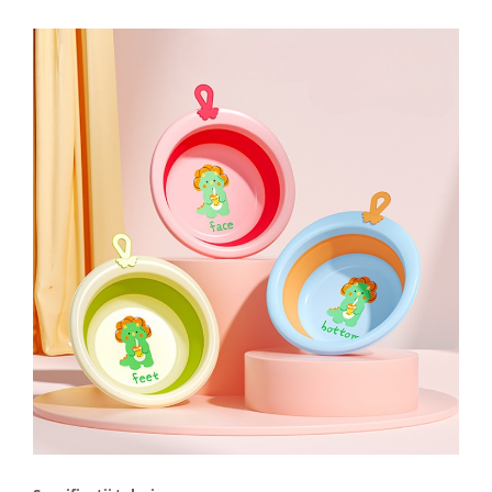
Proiectoare & lampi de lucru
Veioze si Lampi
Cantarire
Cantare comerciale
Cantare Corporale
Aparate de spalat cu presiune si
accesorii
Accesorii aparatele de spalat cu
presiune
Aparate de spalat cu presiune
Instalatii sanitare
Articole si accesorii pentru baie
Baterii baie
Baterii bucatarie
Baterii cada
Baterii electrice
Baterii lavoar