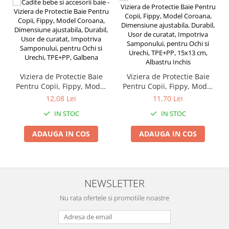
Umerase pentru haine si suporturi
Uscatoare si standere haine
Bucatarie si electrocasnice
Masini de carnati si accesorii
Espressoare si cafetiere
Masini de piper si nuci
Viziera de Protectie Baie
Viziera de Protectie Baie
Accesorii si consumabile masini de
Pentru Copii, Fippy, Model
Pentru Copii, Fippy, Model
tocat carne
Coroana, Dimensiune
Coroana, Dimensiune
12,08 Lei
11,70 Lei
ajustabila, Durabil, Usor de
ajustabila, Durabil, Usor de
Autocolant de bucatarie
IN STOC
IN STOC
curatat, Impotriva
curatat, Impotriva
Blendere
Samponului, pentru Ochi si
Samponului, pentru Ochi si
ADAUGA IN COS
ADAUGA IN COS
Ceaune
Urechi, TPE+PP, Galbena
Urechi, TPE+PP, 15x13 cm,
Albastru Inchis
Dozatoare
Fete de masa
Fierbatoare
NEWSLETTER
Friteuze
Nu rata ofertele si promotiile noastre
Genti Termoizolante Mancare
Magneti de frigider
Masini de tocat manuale