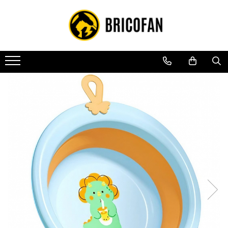
Toate Produsele
Vehicule electrice
Atv
Cu permis
Fără permis
Masini electrice
Motocross
Piese de schimb vehicule electrice
Scutere electrice
Scutere pe benzina
Tricicluri cargo fara permis
Tricicluri persoane
Trotinete electrice