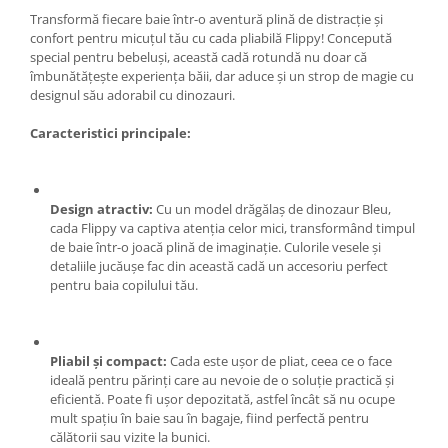
Transformă fiecare baie într-o aventură plină de distracție și
Zdrobitoare si teascuri
confort pentru micuțul tău cu cada pliabilă Flippy! Concepută
Teascuri
special pentru bebeluși, această cadă rotundă nu doar că
îmbunătățește experiența băii, dar aduce și un strop de magie cu
Zdrobitoare electrice
designul său adorabil cu dinozauri.
Zdrobitoare electrice & manuale
Zdrobitoare manuale
Caracteristici principale:
Masini de cusut si accesorii
Articole antidaunatori gradina
Design atractiv:
Cu un model drăgălaș de dinozaur Bleu,
Sere si solarii
cada Flippy va captiva atenția celor mici, transformând timpul
de baie într-o joacă plină de imaginație. Culorile vesele și
Suflante si aspiratoare exterior
detaliile jucăușe fac din această cadă un accesoriu perfect
Unelte altoit
pentru baia copilului tău.
Unelte manuale de gradina -
Stropitori
Pliabil și compact:
Cada este ușor de pliat, ceea ce o face
Folie si plase pt plante
ideală pentru părinți care au nevoie de o soluție practică și
Masini de maturat manuale
eficientă. Poate fi ușor depozitată, astfel încât să nu ocupe
mult spațiu în baie sau în bagaje, fiind perfectă pentru
Masini batut stalpi
călătorii sau vizite la bunici.