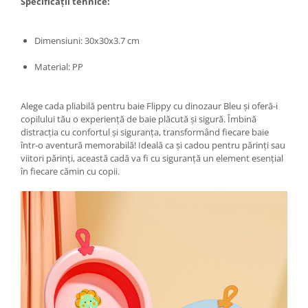
Specificații tehnice:
Chiuvete bucatarie compozit
Chiuvete inox
Dimensiuni: 30x30x3.7 cm
Coloane de dus
Robineti
Material: PP
Scari
Tapet 3D Autoadeziv
Alege cada pliabilă pentru baie Flippy cu dinozaur Bleu și oferă-i
copilului tău o experiență de baie plăcută și sigură. Îmbină
Climatizare si echipamente de
distracția cu confortul și siguranța, transformând fiecare baie
incalzire
într-o aventură memorabilă! Ideală ca și cadou pentru părinți sau
Aere conditionate
viitori părinți, această cadă va fi cu siguranță un element esențial
în fiecare cămin cu copii.
Echipamente pt incalzire
Panouri solare
Paturi electrice cu incalzire
Sobe pe lemne
Umidificatoare
Ventilatoare
Kituri de siguranta si supravietuire
Kit-uri siguranta auto