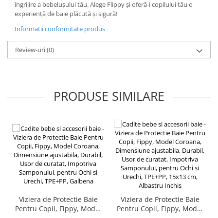
îngrijire a bebelușului tău. Alege Flippy și oferă-i copilului tău o
Kit-uri Supravietuire si Accesorii
experiență de baie plăcută și sigură!
Camping
Informatii conformitate produs
Curatenie si menaj
Accesorii ingrijire casa
Review-uri
(0)
Accesorii maturi, mopuri si galeti
Aparate de calcat
Aspiratoare electrice
PRODUSE SIMILARE
Cutii depozitare diverse
Cutii depozitare medicamente
Cutii pentru chei
Dulapuri si rafturi de depozitare
Maturi, mopuri si galeti
Organizatoare imbracaminte si
incaltaminte
Perii de curatare
Perii si aparate scame
Viziera de Protectie Baie
Viziera de Protectie Baie
Stergatoare geam
Pentru Copii, Fippy, Model
Pentru Copii, Fippy, Model
Coroana, Dimensiune
Coroana, Dimensiune