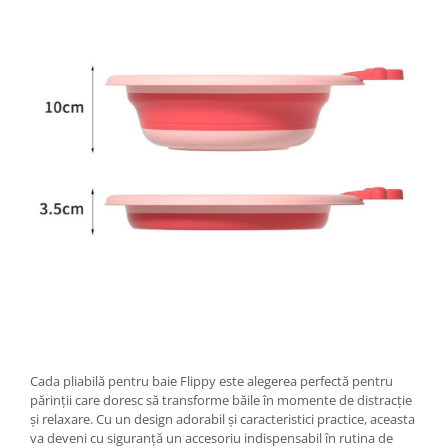
Chiuvete bucatarie compozit
Chiuvete inox
Coloane de dus
Robineti
Scari
Tapet 3D Autoadeziv
Climatizare si echipamente de
incalzire
Aere conditionate
Echipamente pt incalzire
Panouri solare
Paturi electrice cu incalzire
Sobe pe lemne
Umidificatoare
Ventilatoare
Cada pliabilă pentru baie Flippy este alegerea perfectă pentru
părinții care doresc să transforme băile în momente de distracție
Kituri de siguranta si supravietuire
și relaxare. Cu un design adorabil și caracteristici practice, aceasta
Kit-uri siguranta auto
va deveni cu siguranță un accesoriu indispensabil în rutina de