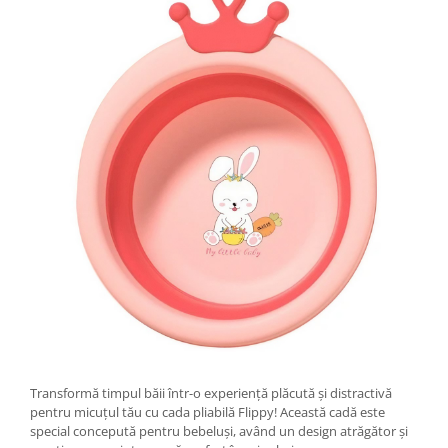
Tractoraș de tuns gazonul
Zootehnie
Incubatoare, oparitoare si
deplumatoare
Echipamente pentru animale
Aparate de tuns animale
Piese si accesorii aparate de tuns
animale
Tarcuri animale
Semanatori
Masini batut stalpi si accesorii
Roabe & accesorii
Casute gradina si cutii depozitare
Mobilier gradina
Corturi, Prelate si plase de
Transformă timpul băii într-o experiență plăcută și distractivă
umbrire
pentru micuțul tău cu cada pliabilă Flippy! Această cadă este
special concepută pentru bebeluși, având un design atrăgător și
Lopeti zapada