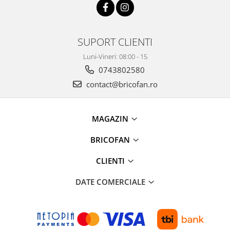
Masini tocat carne electrice
Mixere
Oale si Cratite
SUPORT CLIENTI
Oale sub presiune
Luni-Vineri: 08:00 - 15
Pahare / Sticle cu Pai / Cani termos
0743802580
Palnii
contact@bricofan.ro
Storcatoare
Tavi copt
Tigai
MAGAZIN
Ustensile de bucatarie
BRICOFAN
Auto
CLIENTI
Stații încărcare vehicule electrice
Anvelope auto
DATE COMERCIALE
Chingi
Clesti auto
Compresoare auto si pompe
Cricuri