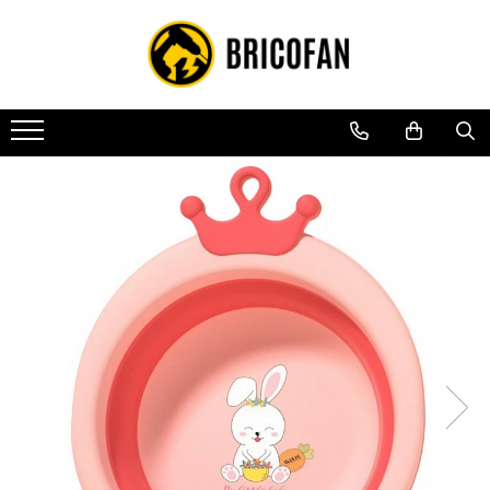
Toate Produsele
Vehicule electrice
Atv
Cu permis
Fără permis
Masini electrice
Motocross
Piese de schimb vehicule electrice
Scutere electrice
Scutere pe benzina
Tricicluri cargo fara permis
Tricicluri persoane
Trotinete electrice