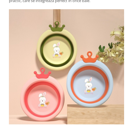
practic, care se integrează perfect în orice baie.
Zdrobitoare si teascuri
Teascuri
Zdrobitoare electrice
Zdrobitoare electrice & manuale
Zdrobitoare manuale
Masini de cusut si accesorii
Articole antidaunatori gradina
Sere si solarii
Suflante si aspiratoare exterior
Unelte altoit
Unelte manuale de gradina -
Stropitori
Folie si plase pt plante
Masini de maturat manuale
Masini batut stalpi