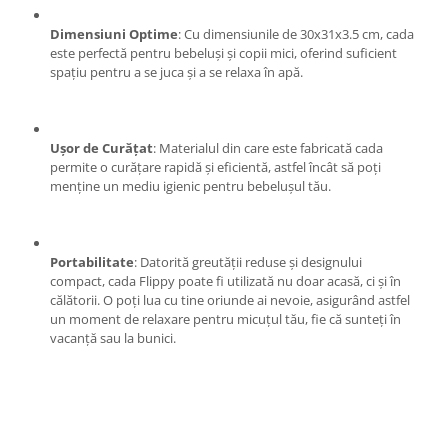
Proiectoare & lampi de lucru
Dimensiuni Optime
: Cu dimensiunile de 30x31x3.5 cm, cada
Veioze si Lampi
este perfectă pentru bebeluși și copii mici, oferind suficient
Cantarire
spațiu pentru a se juca și a se relaxa în apă.
Cantare comerciale
Cantare Corporale
Aparate de spalat cu presiune si
Ușor de Curățat
: Materialul din care este fabricată cada
accesorii
permite o curățare rapidă și eficientă, astfel încât să poți
menține un mediu igienic pentru bebelușul tău.
Accesorii aparatele de spalat cu
presiune
Aparate de spalat cu presiune
Portabilitate
: Datorită greutății reduse și designului
Instalatii sanitare
compact, cada Flippy poate fi utilizată nu doar acasă, ci și în
Articole si accesorii pentru baie
călătorii. O poți lua cu tine oriunde ai nevoie, asigurând astfel
un moment de relaxare pentru micuțul tău, fie că sunteți în
Baterii baie
vacanță sau la bunici.
Baterii bucatarie
Baterii cada
Baterii electrice
Baterii lavoar