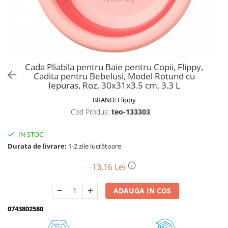
Biciclete, trotinete, triciclete
Biciclete electrice
Triciclete
Gradina
Cada Pliabila pentru Baie pentru Copii, Flippy,
Motoburghie si accesorii
Cadita pentru Bebelusi, Model Rotund cu
Iepuras, Roz, 30x31x3.5 cm, 3.3 L
Accesorii motoburghie
BRAND:
Flippy
Motoburghie
Cod Produs:
teo-133303
Drujbe, fierastraie electrice
Drujbe pe benzina
IN STOC
Drujbe cu acumulator
Durata de livrare:
1-2 zile lucrătoare
Consumabile drujbe, fierastraie
electrice
13,16 Lei
Drujbe electrice
ADAUGA IN COS
Unelte electrice busteni
Mori cereale si batoze porumb
0743802580
Batoze - mori desfacat porumb