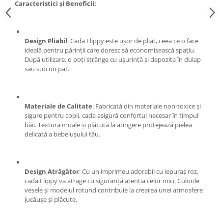
Caracteristici și Beneficii:
Pentru Casa si Camping
Aragaze, plite, piese butelii de
voiaj
Design Pliabil
: Cada Flippy este ușor de pliat, ceea ce o face
Accesorii aragaze & butelii
ideală pentru părinții care doresc să economisească spațiu.
Butelii
După utilizare, o poți strânge cu ușurință și depozita în dulap
sau sub un pat.
Gratare
Pirostrii si accesorii pentru gatit
Plite & aragaze
Materiale de Calitate
: Fabricată din materiale non-toxice și
Iluminat & electrice
sigure pentru copii, cada asigură confortul necesar în timpul
Prelungitoare & cabluri electrice
băii. Textura moale și plăcută la atingere protejează pielea
delicată a bebelușului tău.
Becuri
Coliere plastic
Conectori/doze
Design Atrăgător
: Cu un imprimeu adorabil cu iepuraș roz,
Corpuri de iluminat
cada Flippy va atrage cu siguranță atenția celor mici. Culorile
Lampi solare
vesele și modelul rotund contribuie la crearea unei atmosfere
jucăușe și plăcute.
Lanterne
Lumina de crestere pentru plante