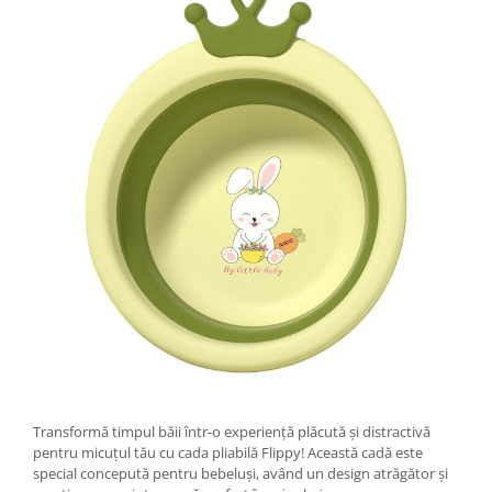
Tractoraș de tuns gazonul
Zootehnie
Incubatoare, oparitoare si
deplumatoare
Echipamente pentru animale
Aparate de tuns animale
Piese si accesorii aparate de tuns
animale
Tarcuri animale
Semanatori
Masini batut stalpi si accesorii
Roabe & accesorii
Casute gradina si cutii depozitare
Mobilier gradina
Corturi, Prelate si plase de
Transformă timpul băii într-o experiență plăcută și distractivă
umbrire
pentru micuțul tău cu cada pliabilă Flippy! Această cadă este
special concepută pentru bebeluși, având un design atrăgător și
Lopeti zapada