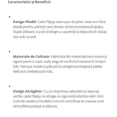
Caracteristici și Beneficii:
Pentru Casa si Camping
Aragaze, plite, piese butelii de
voiaj
Design Pliabil
: Cada Flippy este ușor de pliat, ceea ce o face
Accesorii aragaze & butelii
ideală pentru părinții care doresc să economisească spațiu.
Butelii
După utilizare, o poți strânge cu ușurință și depozita în dulap
sau sub un pat.
Gratare
Pirostrii si accesorii pentru gatit
Plite & aragaze
Materiale de Calitate
: Fabricată din materiale non-toxice și
Iluminat & electrice
sigure pentru copii, cada asigură confortul necesar în timpul
Prelungitoare & cabluri electrice
băii. Textura moale și plăcută la atingere protejează pielea
delicată a bebelușului tău.
Becuri
Coliere plastic
Conectori/doze
Design Atrăgător
: Cu un imprimeu adorabil cu iepuraș
Corpuri de iluminat
verde, cada Flippy va atrage cu siguranță atenția celor mici.
Lampi solare
Culorile vesele și modelul rotund contribuie la crearea unei
atmosfere jucăușe și plăcute.
Lanterne
Lumina de crestere pentru plante