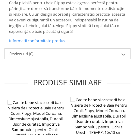
Chiuvete bucatarie compozit
Cada pliabilă pentru baie Flippy este alegerea perfectă pentru
părinții care doresc să transforme băile în momente de distracție
Chiuvete inox
și relaxare. Cu un design adorabil și caracteristici practice, aceasta
Coloane de dus
va deveni cu siguranță un accesoriu indispensabil în rutina de
îngrijire a bebelușului tău. Alege Flippy și oferă-i copilului tău o
Robineti
experiență de baie plăcută și sigură!
Scari
Informatii conformitate produs
Tapet 3D Autoadeziv
Climatizare si echipamente de
Review-uri
(0)
incalzire
Aere conditionate
Echipamente pt incalzire
PRODUSE SIMILARE
Panouri solare
Paturi electrice cu incalzire
Sobe pe lemne
Umidificatoare
Ventilatoare
Kituri de siguranta si supravietuire
Kit-uri siguranta auto