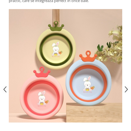
practic, care se integrează perfect în orice baie.
Zdrobitoare si teascuri
Teascuri
Zdrobitoare electrice
Zdrobitoare electrice & manuale
Zdrobitoare manuale
Masini de cusut si accesorii
Articole antidaunatori gradina
Sere si solarii
Suflante si aspiratoare exterior
Unelte altoit
Unelte manuale de gradina -
Stropitori
Folie si plase pt plante
Masini de maturat manuale
Masini batut stalpi