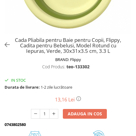
Biciclete, trotinete, triciclete
Biciclete electrice
Triciclete
Gradina
Cada Pliabila pentru Baie pentru Copii, Flippy,
Motoburghie si accesorii
Cadita pentru Bebelusi, Model Rotund cu
Iepuras, Verde, 30x31x3.5 cm, 3.3 L
Accesorii motoburghie
BRAND:
Flippy
Motoburghie
Cod Produs:
teo-133302
Drujbe, fierastraie electrice
Drujbe pe benzina
IN STOC
Drujbe cu acumulator
Durata de livrare:
1-2 zile lucrătoare
Consumabile drujbe, fierastraie
electrice
13,16 Lei
Drujbe electrice
ADAUGA IN COS
Unelte electrice busteni
Mori cereale si batoze porumb
0743802580
Batoze - mori desfacat porumb