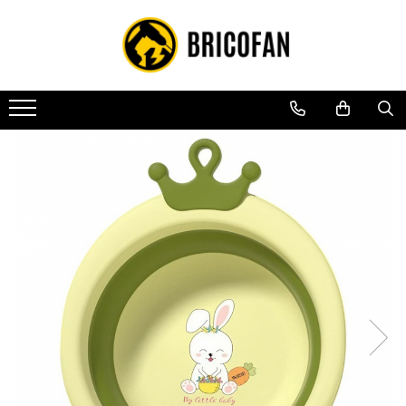
Toate Produsele
Vehicule electrice
Atv
Cu permis
Fără permis
Masini electrice
Motocross
Piese de schimb vehicule electrice
Scutere electrice
Scutere pe benzina
Tricicluri cargo fara permis
Tricicluri persoane
Trotinete electrice