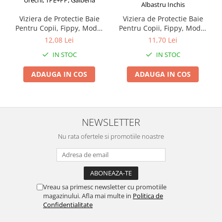
Kit-uri Supravietuire si Accesorii
Camping
Viziera de Protectie Baie
Viziera de Protectie Baie
Pentru Copii, Fippy, Model
Pentru Copii, Fippy, Model
Curatenie si menaj
Coroana, Dimensiune
Coroana, Dimensiune
12,08 Lei
11,70 Lei
Accesorii ingrijire casa
ajustabila, Durabil, Usor de
ajustabila, Durabil, Usor de
IN STOC
IN STOC
curatat, Impotriva
curatat, Impotriva
Accesorii maturi, mopuri si galeti
Samponului, pentru Ochi si
Samponului, pentru Ochi si
Aparate de calcat
ADAUGA IN COS
ADAUGA IN COS
Urechi, TPE+PP, Galbena
Urechi, TPE+PP, 15x13 cm,
Albastru Inchis
Aspiratoare electrice
Cutii depozitare diverse
Cutii depozitare medicamente
NEWSLETTER
Cutii pentru chei
Dulapuri si rafturi de depozitare
Nu rata ofertele si promotiile noastre
Maturi, mopuri si galeti
Organizatoare imbracaminte si
incaltaminte
Perii de curatare
Vreau sa primesc newsletter cu promotiile
magazinului. Afla mai multe in
Politica de
Perii si aparate scame
Confidentialitate
Stergatoare geam