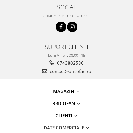
Umerase pentru haine si suporturi
SOCIAL
Uscatoare si standere haine
Urmareste-ne in social media
Bucatarie si electrocasnice
Masini de carnati si accesorii
Espressoare si cafetiere
Masini de piper si nuci
SUPORT CLIENTI
Accesorii si consumabile masini de
tocat carne
Luni-Vineri: 08:00 - 15
Autocolant de bucatarie
0743802580
Blendere
contact@bricofan.ro
Ceaune
Dozatoare
MAGAZIN
Fete de masa
Fierbatoare
BRICOFAN
Friteuze
CLIENTI
Genti Termoizolante Mancare
Magneti de frigider
DATE COMERCIALE
Masini de tocat manuale