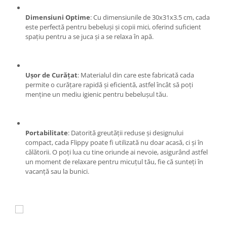
Proiectoare & lampi de lucru
Dimensiuni Optime
: Cu dimensiunile de 30x31x3.5 cm, cada
Veioze si Lampi
este perfectă pentru bebeluși și copii mici, oferind suficient
Cantarire
spațiu pentru a se juca și a se relaxa în apă.
Cantare comerciale
Cantare Corporale
Aparate de spalat cu presiune si
Ușor de Curățat
: Materialul din care este fabricată cada
accesorii
permite o curățare rapidă și eficientă, astfel încât să poți
menține un mediu igienic pentru bebelușul tău.
Accesorii aparatele de spalat cu
presiune
Aparate de spalat cu presiune
Portabilitate
: Datorită greutății reduse și designului
Instalatii sanitare
compact, cada Flippy poate fi utilizată nu doar acasă, ci și în
Articole si accesorii pentru baie
călătorii. O poți lua cu tine oriunde ai nevoie, asigurând astfel
un moment de relaxare pentru micuțul tău, fie că sunteți în
Baterii baie
vacanță sau la bunici.
Baterii bucatarie
Baterii cada
Baterii electrice
Baterii lavoar