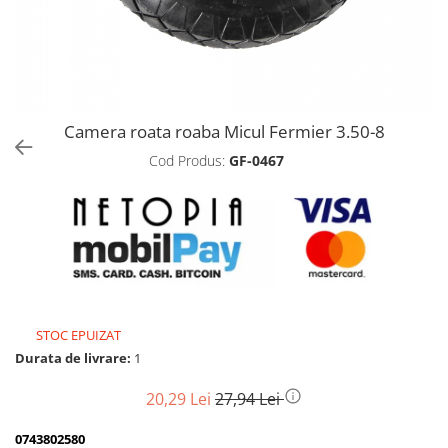
Biciclete, trotinete, triciclete
Biciclete electrice
Triciclete
Gradina
Camera roata roaba Micul Fermier 3.50-8
Motoburghie si accesorii
Cod Produs:
GF-0467
Accesorii motoburghie
Motoburghie
Drujbe, fierastraie electrice
Drujbe pe benzina
Drujbe cu acumulator
Consumabile drujbe, fierastraie
electrice
STOC EPUIZAT
Drujbe electrice
Durata de livrare:
1
Unelte electrice busteni
20,29 Lei
27,94 Lei
Mori cereale si batoze porumb
Batoze - mori desfacat porumb
0743802580