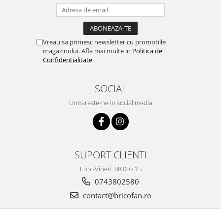
Pentru Casa si Camping
Aragaze, plite, piese butelii de
voiaj
Vreau sa primesc newsletter cu promotiile
Accesorii aragaze & butelii
magazinului. Afla mai multe in
Politica de
Butelii
Confidentialitate
Gratare
Pirostrii si accesorii pentru gatit
SOCIAL
Plite & aragaze
Urmareste-ne in social media
Iluminat & electrice
Prelungitoare & cabluri electrice
Becuri
Coliere plastic
SUPORT CLIENTI
Conectori/doze
Luni-Vineri: 08:00 - 15
Corpuri de iluminat
0743802580
Lampi solare
contact@bricofan.ro
Lanterne
Lumina de crestere pentru plante