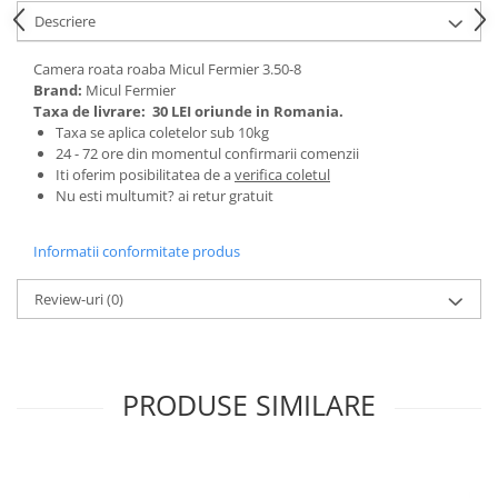
Tractoraș de tuns gazonul
Descriere
Zootehnie
Incubatoare, oparitoare si
Camera roata roaba Micul Fermier 3.50-8
Brand:
Micul Fermier
deplumatoare
Taxa de livrare:
30 LEI oriunde in Romania.
Echipamente pentru animale
Taxa se aplica coletelor sub 10kg
Aparate de tuns animale
24 - 72 ore din momentul confirmarii comenzii
Iti oferim posibilitatea de a
verifica coletul
Piese si accesorii aparate de tuns
Nu esti multumit? ai retur gratuit
animale
Tarcuri animale
Informatii conformitate produs
Semanatori
Masini batut stalpi si accesorii
Review-uri
(0)
Roabe & accesorii
Casute gradina si cutii depozitare
Mobilier gradina
PRODUSE SIMILARE
Corturi, Prelate si plase de
umbrire
Lopeti zapada