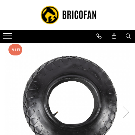
Toate Produsele
Vehicule electrice
Atv
Cu permis
-8 LEI
Fără permis
Masini electrice
Motocross
Piese de schimb vehicule electrice
Scutere electrice
Scutere pe benzina
Tricicluri cargo fara permis
Tricicluri persoane
Trotinete electrice