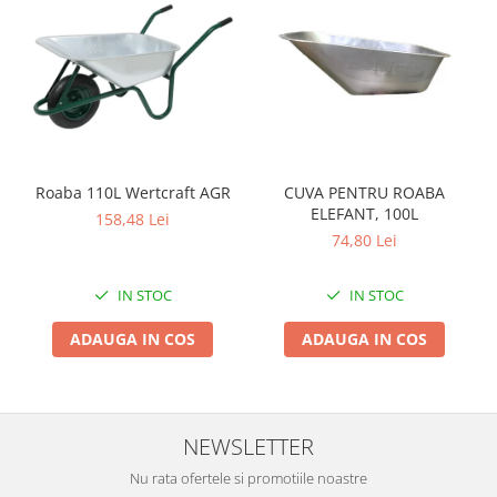
Zdrobitoare si teascuri
Teascuri
Zdrobitoare electrice
Zdrobitoare electrice & manuale
Zdrobitoare manuale
Masini de cusut si accesorii
Roaba 110L Wertcraft AGR
CUVA PENTRU ROABA
Articole antidaunatori gradina
ELEFANT, 100L
158,48 Lei
74,80 Lei
Sere si solarii
Suflante si aspiratoare exterior
IN STOC
IN STOC
Unelte altoit
ADAUGA IN COS
ADAUGA IN COS
Unelte manuale de gradina -
Stropitori
Folie si plase pt plante
NEWSLETTER
Masini de maturat manuale
Masini batut stalpi
Nu rata ofertele si promotiile noastre