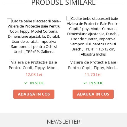
PRODUSE SIMILARE
Instalatii de Craciun
Instalatii liniare si role de furtun
luminos
Instalatii liniare/sir
Instalatii perdea
Instalatii plasa
Instalatii Solare
Instalatii turturi-franjuri
Liniare 220V
Viziera de Protectie Baie
Viziera de Protectie Baie
Perdea 220V
Pentru Copii, Fippy, Model
Pentru Copii, Fippy, Model
Coroana, Dimensiune
Coroana, Dimensiune
Plasa 220V
12,08 Lei
11,70 Lei
ajustabila, Durabil, Usor de
ajustabila, Durabil, Usor de
Turturi/Franjuri 220V
IN STOC
IN STOC
curatat, Impotriva
curatat, Impotriva
Diverse pentru casa si camping
Samponului, pentru Ochi si
Samponului, pentru Ochi si
ADAUGA IN COS
ADAUGA IN COS
Urechi, TPE+PP, Galbena
Urechi, TPE+PP, 15x13 cm,
Feronerie
Albastru Inchis
Balamale si zavoare
Broaste si clante
NEWSLETTER
Accesorii litiere