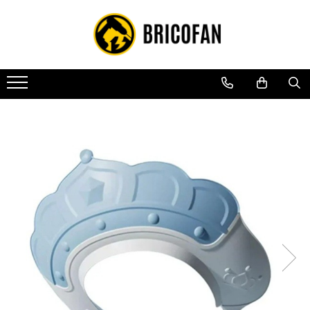
Toate Produsele
Vehicule electrice
Atv
Cu permis
Fără permis
Masini electrice
Motocross
Piese de schimb vehicule electrice
Scutere electrice
Scutere pe benzina
Tricicluri cargo fara permis
Tricicluri persoane
Trotinete electrice