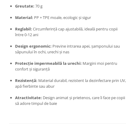
Greutate:
70 g
Zdrobitoare si teascuri
Teascuri
Material:
PP + TPE moale, ecologic și sigur
Zdrobitoare electrice
Reglabil:
Circumferință cap ajustabilă, ideală pentru copii
Zdrobitoare electrice & manuale
între 0-12 ani
Zdrobitoare manuale
Design ergonomic:
Previne intrarea apei, șamponului sau
Masini de cusut si accesorii
săpunului în ochi, urechi și nas
Articole antidaunatori gradina
Protecție impermeabilă la urechi:
Margini moi pentru
Sere si solarii
confort și siguranță
Suflante si aspiratoare exterior
Rezistență:
Material durabil, rezistent la dezinfectare prin UV,
Unelte altoit
apă fierbinte sau abur
Unelte manuale de gradina -
Atractivitate:
Design animat și prietenos, care îi face pe copii
Stropitori
să adore timpul de baie
Folie si plase pt plante
Masini de maturat manuale
Masini batut stalpi