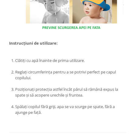
Kit-uri Supravietuire si Accesorii
Camping
Curatenie si menaj
Accesorii ingrijire casa
Accesorii maturi, mopuri si galeti
Instrucțiuni de utilizare:
Aparate de calcat
Aspiratoare electrice
Cutii depozitare diverse
Clătiți cu apă înainte de prima utilizare.
Cutii depozitare medicamente
Reglați circumferința pentru a se potrivi perfect pe capul
Cutii pentru chei
copilului.
Dulapuri si rafturi de depozitare
Poziționați protecția astfel încât părul să rămână expus la
Maturi, mopuri si galeti
spate și să acopere urechile și fruntea.
Organizatoare imbracaminte si
incaltaminte
Spălați copilul fără griji, apa se va scurge pe spate, fără a
ajunge pe față.
Perii de curatare
Perii si aparate scame
Stergatoare geam