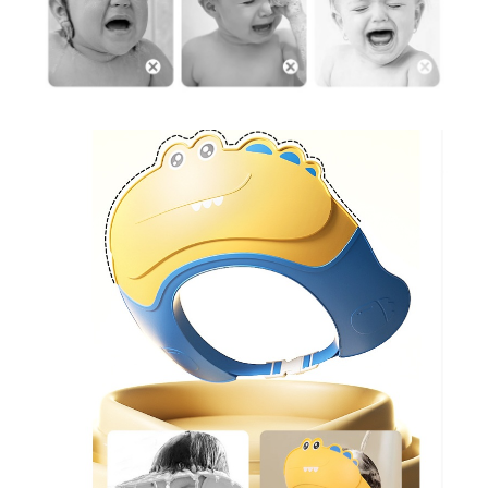
Chiuvete bucatarie compozit
Chiuvete inox
Coloane de dus
Robineti
Scari
Tapet 3D Autoadeziv
Climatizare si echipamente de
incalzire
Aere conditionate
Echipamente pt incalzire
Panouri solare
Paturi electrice cu incalzire
Sobe pe lemne
Umidificatoare
Ventilatoare
Kituri de siguranta si supravietuire
Kit-uri siguranta auto