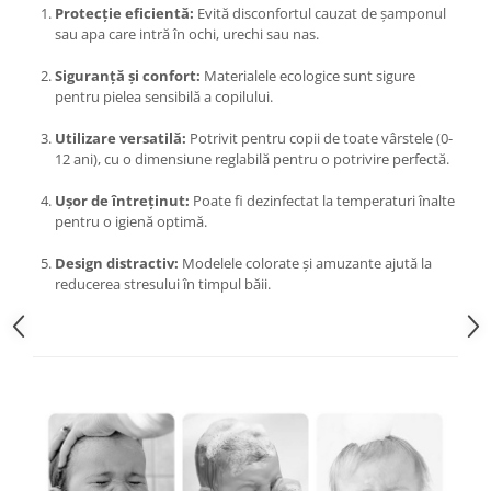
Proiectoare & lampi de lucru
Protecție eficientă:
Evită disconfortul cauzat de șamponul
sau apa care intră în ochi, urechi sau nas.
Veioze si Lampi
Cantarire
Siguranță și confort:
Materialele ecologice sunt sigure
pentru pielea sensibilă a copilului.
Cantare comerciale
Cantare Corporale
Utilizare versatilă:
Potrivit pentru copii de toate vârstele (0-
12 ani), cu o dimensiune reglabilă pentru o potrivire perfectă.
Aparate de spalat cu presiune si
accesorii
Ușor de întreținut:
Poate fi dezinfectat la temperaturi înalte
Accesorii aparatele de spalat cu
pentru o igienă optimă.
presiune
Design distractiv:
Modelele colorate și amuzante ajută la
Aparate de spalat cu presiune
reducerea stresului în timpul băii.
Instalatii sanitare
Articole si accesorii pentru baie
Baterii baie
Baterii bucatarie
Baterii cada
Baterii electrice
Baterii lavoar