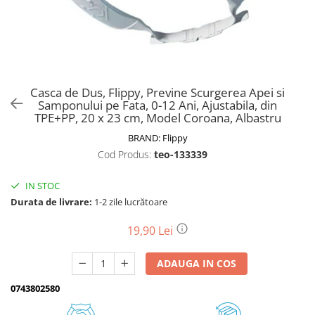
Biciclete, trotinete, triciclete
Biciclete electrice
Triciclete
Gradina
Casca de Dus, Flippy, Previne Scurgerea Apei si
Motoburghie si accesorii
Samponului pe Fata, 0-12 Ani, Ajustabila, din
TPE+PP, 20 x 23 cm, Model Coroana, Albastru
Accesorii motoburghie
BRAND:
Flippy
Motoburghie
Cod Produs:
teo-133339
Drujbe, fierastraie electrice
Drujbe pe benzina
IN STOC
Drujbe cu acumulator
Durata de livrare:
1-2 zile lucrătoare
Consumabile drujbe, fierastraie
electrice
19,90 Lei
Drujbe electrice
ADAUGA IN COS
Unelte electrice busteni
Mori cereale si batoze porumb
0743802580
Batoze - mori desfacat porumb