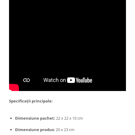
Tractoraș de tuns gazonul
Zootehnie
Incubatoare, oparitoare si
deplumatoare
Echipamente pentru animale
Aparate de tuns animale
Piese si accesorii aparate de tuns
animale
Tarcuri animale
Semanatori
Masini batut stalpi si accesorii
Roabe & accesorii
Casute gradina si cutii depozitare
Specificații principale:
Mobilier gradina
Corturi, Prelate si plase de
Dimensiune pachet:
22 x 22 x 10 cm
umbrire
Dimensiune produs:
20 x 23 cm
Lopeti zapada