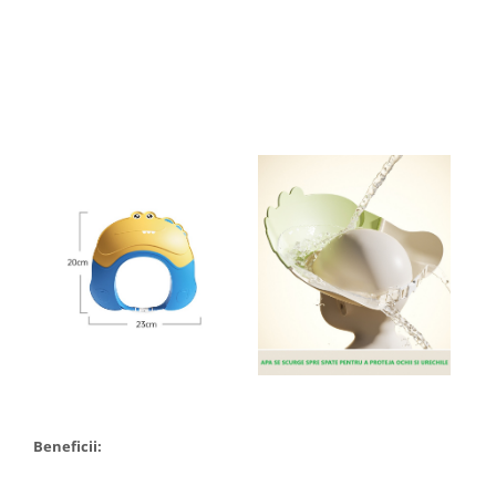
Pentru Casa si Camping
Aragaze, plite, piese butelii de
voiaj
Accesorii aragaze & butelii
Butelii
Gratare
Pirostrii si accesorii pentru gatit
Plite & aragaze
Iluminat & electrice
Prelungitoare & cabluri electrice
Becuri
Coliere plastic
Conectori/doze
Corpuri de iluminat
Lampi solare
Beneficii:
Lanterne
Lumina de crestere pentru plante