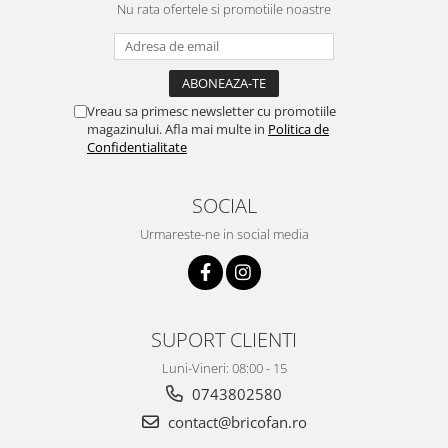
Nu rata ofertele si promotiile noastre
Accesorii pentru animale
Aparate de Masaj
Articole si accesorii birou
Electrocasnice
Vreau sa primesc newsletter cu promotiile
magazinului. Afla mai multe in
Politica de
Storcatoare / Blendere
Confidentialitate
Mobilier
Genți de voiaj & genți
SOCIAL
Mobilier camping
Urmareste-ne in social media
Sonerii
Bricolaj
Echipamente de constructii si
instalatii
SUPORT CLIENTI
Betoniere
Luni-Vineri: 08:00 - 15
Alte instrumente de constructie
0743802580
Echipamente instalator
contact@bricofan.ro
Masini electrice taiat caneluri