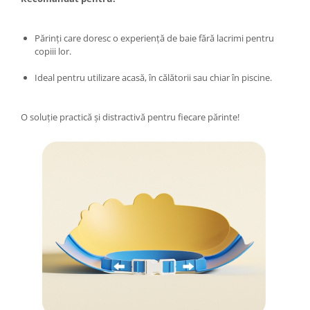
Masini tocat carne electrice
Mixere
Părinți care doresc o experiență de baie fără lacrimi pentru
Oale si Cratite
copiii lor.
Oale sub presiune
Ideal pentru utilizare acasă, în călătorii sau chiar în piscine.
Pahare / Sticle cu Pai / Cani termos
Palnii
O soluție practică și distractivă pentru fiecare părinte!
Storcatoare
Tavi copt
Tigai
Ustensile de bucatarie
Auto
Stații încărcare vehicule electrice
Anvelope auto
Chingi
Clesti auto
Compresoare auto si pompe
Cricuri