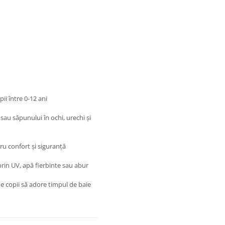
ii între 0-12 ani
au săpunului în ochi, urechi și
u confort și siguranță
prin UV, apă fierbinte sau abur
pe copii să adore timpul de baie