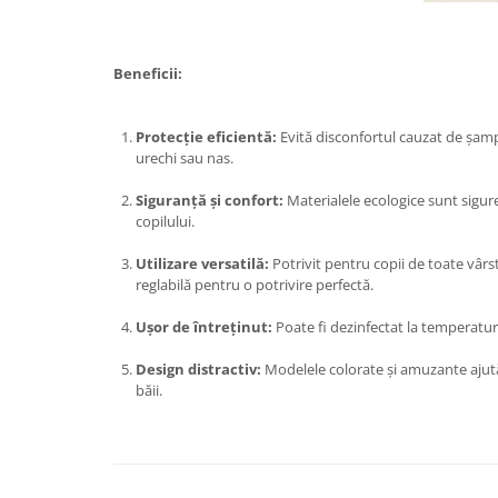
Pentru Casa si Camping
Aragaze, plite, piese butelii de
voiaj
Beneficii:
Accesorii aragaze & butelii
Butelii
Protecție eficientă:
Evită disconfortul cauzat de șamp
Gratare
urechi sau nas.
Pirostrii si accesorii pentru gatit
Siguranță și confort:
Materialele ecologice sunt sigure
Plite & aragaze
copilului.
Iluminat & electrice
Utilizare versatilă:
Potrivit pentru copii de toate vârs
Prelungitoare & cabluri electrice
reglabilă pentru o potrivire perfectă.
Becuri
Ușor de întreținut:
Poate fi dezinfectat la temperatur
Coliere plastic
Conectori/doze
Design distractiv:
Modelele colorate și amuzante ajută
băii.
Corpuri de iluminat
Lampi solare
Lanterne
Lumina de crestere pentru plante