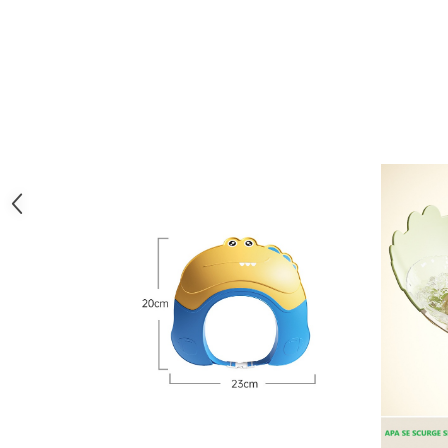
Zdrobitoare si teascuri
Teascuri
Zdrobitoare electrice
Zdrobitoare electrice & manuale
Zdrobitoare manuale
Masini de cusut si accesorii
Articole antidaunatori gradina
Sere si solarii
Suflante si aspiratoare exterior
Unelte altoit
Unelte manuale de gradina -
Stropitori
Folie si plase pt plante
Masini de maturat manuale
Masini batut stalpi