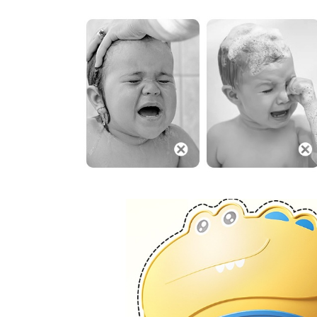
Proiectoare & lampi de lucru
Veioze si Lampi
Cantarire
Cantare comerciale
Cantare Corporale
Aparate de spalat cu presiune si
accesorii
Accesorii aparatele de spalat cu
presiune
Aparate de spalat cu presiune
Instalatii sanitare
Articole si accesorii pentru baie
Baterii baie
Baterii bucatarie
Baterii cada
Baterii electrice
Baterii lavoar