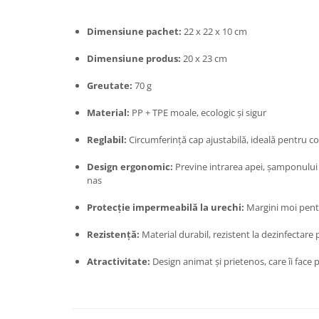
Tractoraș de tuns gazonul
Zootehnie
Dimensiune pachet:
22 x 22 x 10 cm
Incubatoare, oparitoare si
deplumatoare
Dimensiune produs:
20 x 23 cm
Echipamente pentru animale
Greutate:
70 g
Aparate de tuns animale
Material:
PP + TPE moale, ecologic și sigur
Piese si accesorii aparate de tuns
animale
Reglabil:
Circumferință cap ajustabilă, ideală pentru cop
Tarcuri animale
Semanatori
Design ergonomic:
Previne intrarea apei, șamponului s
nas
Masini batut stalpi si accesorii
Protecție impermeabilă la urechi:
Margini moi pentr
Roabe & accesorii
Casute gradina si cutii depozitare
Rezistență:
Material durabil, rezistent la dezinfectare 
Mobilier gradina
Atractivitate:
Design animat și prietenos, care îi face 
Corturi, Prelate si plase de
umbrire
Lopeti zapada