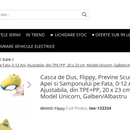
ELE IERNII
IN TREND
★ LICHIDARE STOC
♥ OFERTE SUB 99 LE
LIVRARE VEHICULE ELECTRICE
i baie /
 Fata, 0-12 Ani, Ajustabila, din TPE+PP, 20 x 23 cm, Model Unicorn, Galben/
Casca de Dus, Flippy, Previne Sc
Apei si Samponului pe Fata, 0-12 
Ajustabila, din TPE+PP, 20 x 23 cm
Model Unicorn, Galben/Albastru
Cod Produs:
teo-133334
BRAND:
Flippy