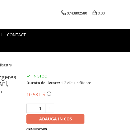
0743802580
0,00
I
CONTACT
Albastru
urgerea
IN STOC
Ani,
Durata de livrare:
1-2 zile lucrătoare
,
10,58 Lei
ADAUGA IN COS
0743802580