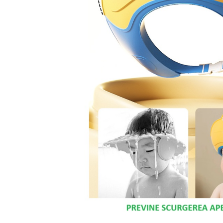
Chiuvete bucatarie compozit
Chiuvete inox
Coloane de dus
Robineti
Scari
Tapet 3D Autoadeziv
Climatizare si echipamente de
incalzire
Aere conditionate
Echipamente pt incalzire
Panouri solare
Paturi electrice cu incalzire
Sobe pe lemne
Umidificatoare
Ventilatoare
Kituri de siguranta si supravietuire
Kit-uri siguranta auto