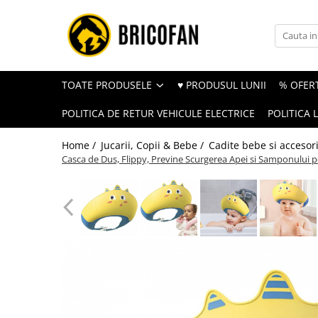
Toate Produsele
Vehicule electrice
TOATE PRODUSELE
♥ PRODUSUL LUNII
% OFERT
Atv
POLITICA DE RETUR VEHICULE ELECTRICE
POLITICA 
Cu permis
Fără permis
Home /
Jucarii, Copii & Bebe /
Cadite bebe si accesori
Casca de Dus, Flippy, Previne Scurgerea Apei si Samponului pe
Masini electrice
Motocross
Piese de schimb vehicule electrice
Scutere electrice
Scutere pe benzina
Tricicluri cargo fara permis
Tricicluri persoane
Trotinete electrice