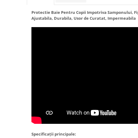
Granulatoare
Mori pentru cereale
Protectie Baie Pentru Copii Impotriva Samponului, F
Ajustabila, Durabila, Usor de Curatat, Impermeabila
Mori pentru fructe si legume
Mori pentru furaje
Mori pentru furaje si resturi
vegetale
Motoare granulatoare
Piese si accesorii mori
Tocatoare furaje si crengi
Tocatoare furaje
Consumabile si acesorii tocatoare
Tocatoare crengi
Motocoase, Trimmere si Masini de
tuns gazon
Motocositori cu motoare 2T
Trimmere electrice
Masini de tuns gazon pe benzina
Specificații principale: