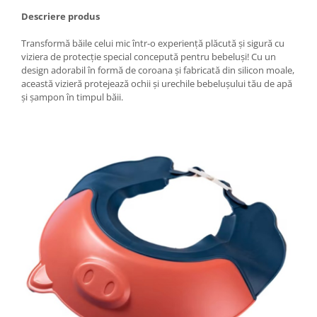
Granulatoare
Descriere produs
Mori pentru cereale
Transformă băile celui mic într-o experiență plăcută și sigură cu
Mori pentru fructe si legume
viziera de protecție special concepută pentru bebeluși! Cu un
Mori pentru furaje
design adorabil în formă de coroana și fabricată din silicon moale,
Mori pentru furaje si resturi
această vizieră protejează ochii și urechile bebelușului tău de apă
vegetale
și șampon în timpul băii.
Motoare granulatoare
Piese si accesorii mori
Tocatoare furaje si crengi
Tocatoare furaje
Consumabile si acesorii tocatoare
Tocatoare crengi
Motocoase, Trimmere si Masini de
tuns gazon
Motocositori cu motoare 2T
Trimmere electrice
Masini de tuns gazon pe benzina