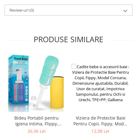
Chiuvete bucatarie compozit
Review-uri
(0)
Chiuvete inox
Coloane de dus
Robineti
Scari
PRODUSE SIMILARE
Tapet 3D Autoadeziv
Climatizare si echipamente de
incalzire
Aere conditionate
Echipamente pt incalzire
Panouri solare
Paturi electrice cu incalzire
Sobe pe lemne
Umidificatoare
Ventilatoare
Bideu Portabil pentru
Viziera de Protectie Baie
Igiena Intima, Flippy,
Pentru Copii, Fippy, Model
Kituri de siguranta si supravietuire
pentru Postpartum/
Coroana, Dimensiune
26,06 Lei
12,08 Lei
Kit-uri siguranta auto
Postoperator, 450 mL, cu
ajustabila, Durabil, Usor de