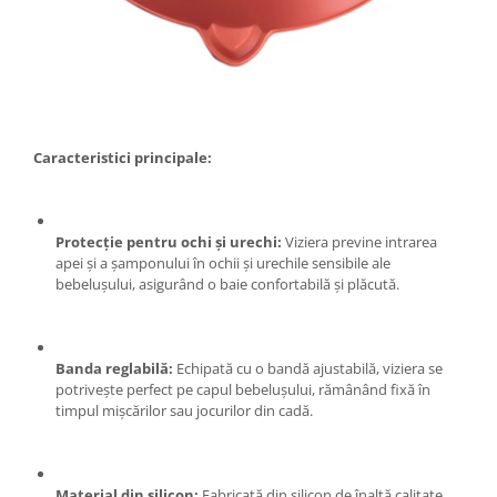
Tractoraș de tuns gazonul
Zootehnie
Incubatoare, oparitoare si
deplumatoare
Echipamente pentru animale
Aparate de tuns animale
Caracteristici principale:
Piese si accesorii aparate de tuns
animale
Tarcuri animale
Protecție pentru ochi și urechi:
Viziera previne intrarea
Semanatori
apei și a șamponului în ochii și urechile sensibile ale
bebelușului, asigurând o baie confortabilă și plăcută.
Masini batut stalpi si accesorii
Roabe & accesorii
Casute gradina si cutii depozitare
Banda reglabilă:
Echipată cu o bandă ajustabilă, viziera se
potrivește perfect pe capul bebelușului, rămânând fixă în
Mobilier gradina
timpul mișcărilor sau jocurilor din cadă.
Corturi, Prelate si plase de
umbrire
Lopeti zapada
Material din silicon:
Fabricată din silicon de înaltă calitate,