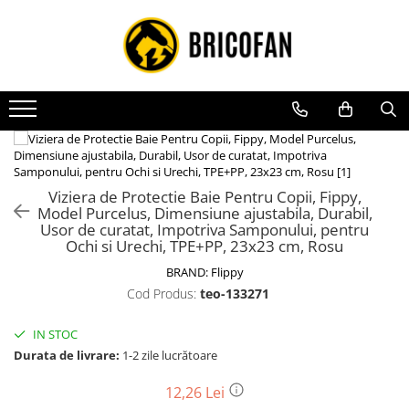
Toate Produsele
Vehicule electrice
Atv
Cu permis
Fără permis
Viziera de Protectie Baie Pentru Copii, Fippy,
Masini electrice
Model Purcelus, Dimensiune ajustabila, Durabil,
Usor de curatat, Impotriva Samponului, pentru
Motocross
Ochi si Urechi, TPE+PP, 23x23 cm, Rosu
Piese de schimb vehicule electrice
BRAND:
Flippy
Scutere electrice
Cod Produs:
teo-133271
Scutere pe benzina
IN STOC
Tricicluri cargo fara permis
Durata de livrare:
1-2 zile lucrătoare
Tricicluri persoane
12,26 Lei
Trotinete electrice