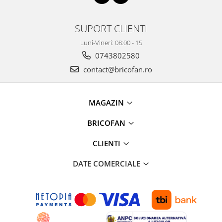
Umerase pentru haine si suporturi
Uscatoare si standere haine
SUPORT CLIENTI
Bucatarie si electrocasnice
Masini de carnati si accesorii
Luni-Vineri: 08:00 - 15
0743802580
Espressoare si cafetiere
Masini de piper si nuci
contact@bricofan.ro
Accesorii si consumabile masini de
tocat carne
MAGAZIN
Autocolant de bucatarie
Blendere
BRICOFAN
Ceaune
Dozatoare
CLIENTI
Fete de masa
DATE COMERCIALE
Fierbatoare
Friteuze
Genti Termoizolante Mancare
Magneti de frigider
Masini de tocat manuale