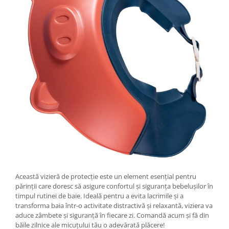
Pentru Casa si Camping
Aragaze, plite, piese butelii de
voiaj
Accesorii aragaze & butelii
Butelii
Gratare
Pirostrii si accesorii pentru gatit
Plite & aragaze
Iluminat & electrice
Prelungitoare & cabluri electrice
Becuri
Coliere plastic
Conectori/doze
Această vizieră de protecție este un element esențial pentru
Corpuri de iluminat
părinții care doresc să asigure confortul și siguranța bebelușilor în
Lampi solare
timpul rutinei de baie. Ideală pentru a evita lacrimile și a
transforma baia într-o activitate distractivă și relaxantă, viziera va
Lanterne
aduce zâmbete și siguranță în fiecare zi. Comandă acum și fă din
Lumina de crestere pentru plante
băile zilnice ale micuțului tău o adevărată plăcere!