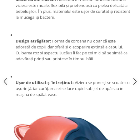
viziera este moale, flexibilă și prietenoasă cu pielea delicată a
Zdrobitoare si teascuri
bebelușilor. În plus, materialul este ușor de curățat și rezistent
Teascuri
la mucegai și bacterii.
Zdrobitoare electrice
Zdrobitoare electrice & manuale
Zdrobitoare manuale
Design atrăgător:
Forma de coroana nu doar că este
adorată de copii, dar oferă și o acoperire extinsă a capului.
Masini de cusut si accesorii
Culoarea roz și aspectul jucăuș îi fac pe cei mici să se simtă ca
Articole antidaunatori gradina
adevărați prinți sau prințese în timpul băii.
Sere si solarii
Suflante si aspiratoare exterior
Ușor de utilizat și întreținut:
Viziera se pune și se scoate cu
Unelte altoit
ușurință, iar curățarea ei se face rapid sub jet de apă sau în
mașina de spălat vase.
Unelte manuale de gradina -
Stropitori
Folie si plase pt plante
Masini de maturat manuale
Masini batut stalpi