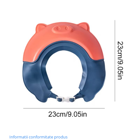
Proiectoare & lampi de lucru
Veioze si Lampi
Cantarire
Cantare comerciale
Cantare Corporale
Aparate de spalat cu presiune si
accesorii
Accesorii aparatele de spalat cu
presiune
Aparate de spalat cu presiune
Instalatii sanitare
Articole si accesorii pentru baie
Baterii baie
Baterii bucatarie
Baterii cada
Baterii electrice
Baterii lavoar
Informatii conformitate produs