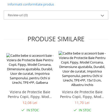
Accesorii pentru animale
Informatii conformitate produs
Aparate de Masaj
Review-uri
(0)
Articole si accesorii birou
Electrocasnice
Storcatoare / Blendere
PRODUSE SIMILARE
Mobilier
Genți de voiaj & genți
Mobilier camping
Sonerii
Bricolaj
Echipamente de constructii si
instalatii
Betoniere
Viziera de Protectie Baie
Viziera de Protectie Baie
Alte instrumente de constructie
Pentru Copii, Fippy, Model
Pentru Copii, Fippy, Model
Echipamente instalator
Coroana, Dimensiune
Coroana, Dimensiune
12,08 Lei
11,70 Lei
ajustabila, Durabil, Usor de
ajustabila, Durabil, Usor de
Masini electrice taiat caneluri
IN STOC
IN STOC
curatat, Impotriva
curatat, Impotriva