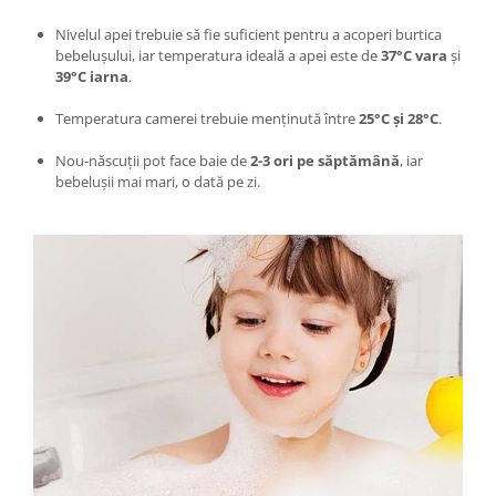
Intretinere interior/exterior
Nivelul apei trebuie să fie suficient pentru a acoperi burtica
Modulatoare FM
bebelușului, iar temperatura ideală a apei este de
37°C vara
și
39°C iarna
.
Perii de zapada si raclete
Pompe de transfer
Temperatura camerei trebuie menținută între
25°C și 28°C
.
Decoratiuni, ornamente si articole
Nou-născuții pot face baie de
2-3 ori pe săptămână
, iar
Craciun
bebelușii mai mari, o dată pe zi.
Accesorii si componente craciun
Beteala si ghirlande Craciun
Brazi de Craciun
Costume Craciun
Decoratiuni luminoase exterioare &
interioare
Figurine muzicale
Figurine si decoratiuni Craciun
Furtun - Tub - rola craciun
Instalatii Craciun 220V
Instalatii cu baterii