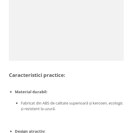
Proiectoare & lampi de lucru
Veioze si Lampi
Cantarire
Cantare comerciale
Cantare Corporale
Aparate de spalat cu presiune si
accesorii
Accesorii aparatele de spalat cu
presiune
Aparate de spalat cu presiune
Caracteristici practice:
Instalatii sanitare
Articole si accesorii pentru baie
Material durabil:
Baterii baie
Fabricat din ABS de calitate superioară și kerosen, ecologic
Baterii bucatarie
și rezistent la uzură.
Baterii cada
Baterii electrice
Baterii lavoar
Design atractiv: