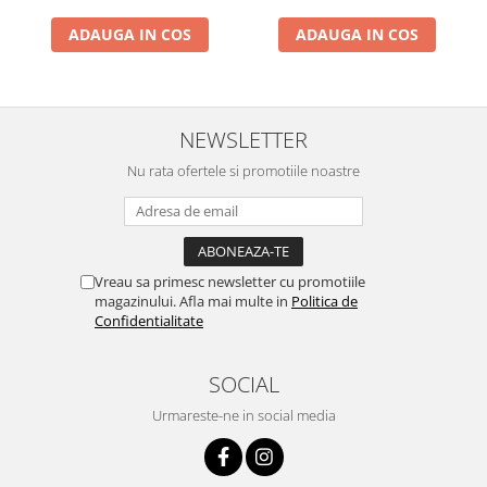
Vibratoare beton
Samponului, pentru Ochi si
Samponului, pentru Ochi si
ADAUGA IN COS
ADAUGA IN COS
Urechi, TPE+PP, Galbena
Urechi, TPE+PP, 15x13 cm,
Polizoare electrice
Albastru Inchis
Accesorii polizoare electrice de
banc
Accesorii polizoare unghiulare
NEWSLETTER
Adaptoare taiere lant pentru
Nu rata ofertele si promotiile noastre
polizoare unghiulare
Polizoare electrice de banc
Polizoare unghiulare electrice
Slefuitoare pereti electrice
Vreau sa primesc newsletter cu promotiile
Accesorii slefuitoare electrice
magazinului. Afla mai multe in
Politica de
Consumabile slefuitoare electrice
Confidentialitate
Slefuitoare electrice cu aspirator
Slefuitoare electrice cu banda
SOCIAL
Slefuitoare excentrice
Urmareste-ne in social media
Slefuitoare pe vibratii
Fierastraie electrice