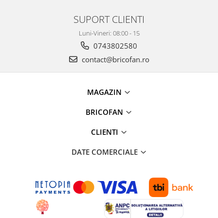
Consumabile fierastraie electrice
pendulare
SUPORT CLIENTI
Fierastraie electrice circulare de
Luni-Vineri: 08:00 - 15
mana
0743802580
Fierastraie electrice circulare
stationare
contact@bricofan.ro
Fierastraie electrice pendulare
verticale
MAGAZIN
Fierastraie pendulare electrice
Masini debitat si prelucrare lemn
BRICOFAN
Masini de gaurit si insurubat
CLIENTI
Accesorii masini de gaurit
Ciocane rotopercutoare
DATE COMERCIALE
Ciocane rotopercutoare cu
acumulator
Consumabile masini de gaurit
Demolatoare
Masini de gaurit si insurubat cu
acumulatori