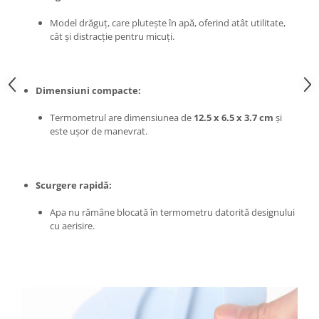
Chiuvete bucatarie compozit
Model drăguț, care plutește în apă, oferind atât utilitate,
Chiuvete inox
cât și distracție pentru micuți.
Coloane de dus
Robineti
Scari
Dimensiuni compacte:
Tapet 3D Autoadeziv
Termometrul are dimensiunea de
12.5 x 6.5 x 3.7 cm
și
Climatizare si echipamente de
este ușor de manevrat.
incalzire
Aere conditionate
Echipamente pt incalzire
Scurgere rapidă:
Panouri solare
Apa nu rămâne blocată în termometru datorită designului
Paturi electrice cu incalzire
cu aerisire.
Sobe pe lemne
Umidificatoare
Ventilatoare
Kituri de siguranta si supravietuire
Kit-uri siguranta auto