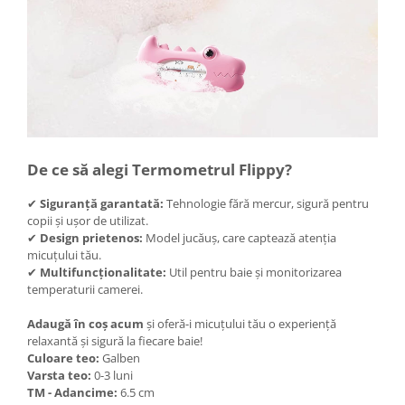
Instalatii de Craciun
Instalatii liniare si role de furtun
luminos
Instalatii liniare/sir
Instalatii perdea
Instalatii plasa
Instalatii Solare
Instalatii turturi-franjuri
De ce să alegi Termometrul Flippy?
Liniare 220V
✔
Siguranță garantată:
Tehnologie fără mercur, sigură pentru
Perdea 220V
copii și ușor de utilizat.
Plasa 220V
✔
Design prietenos:
Model jucăuș, care captează atenția
micuțului tău.
Turturi/Franjuri 220V
✔
Multifuncționalitate:
Util pentru baie și monitorizarea
Diverse pentru casa si camping
temperaturii camerei.
Feronerie
Adaugă în coș acum
și oferă-i micuțului tău o experiență
Balamale si zavoare
relaxantă și sigură la fiecare baie!
Culoare teo:
Galben
Broaste si clante
Varsta teo:
0-3 luni
Accesorii litiere
TM - Adancime:
6.5 cm