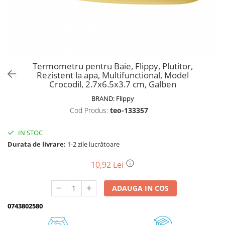
Biciclete, trotinete, triciclete
Biciclete electrice
Triciclete
Gradina
Termometru pentru Baie, Flippy, Plutitor,
Motoburghie si accesorii
Rezistent la apa, Multifunctional, Model
Crocodil, 2.7x6.5x3.7 cm, Galben
Accesorii motoburghie
BRAND:
Flippy
Motoburghie
Cod Produs:
teo-133357
Drujbe, fierastraie electrice
Drujbe pe benzina
IN STOC
Drujbe cu acumulator
Durata de livrare:
1-2 zile lucrătoare
Consumabile drujbe, fierastraie
electrice
10,92 Lei
Drujbe electrice
ADAUGA IN COS
Unelte electrice busteni
Mori cereale si batoze porumb
0743802580
Batoze - mori desfacat porumb