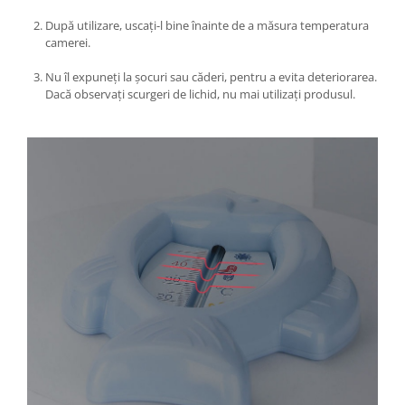
Umerase pentru haine si suporturi
După utilizare, uscați-l bine înainte de a măsura temperatura
Uscatoare si standere haine
camerei.
Bucatarie si electrocasnice
Nu îl expuneți la șocuri sau căderi, pentru a evita deteriorarea.
Masini de carnati si accesorii
Dacă observați scurgeri de lichid, nu mai utilizați produsul.
Espressoare si cafetiere
Masini de piper si nuci
Accesorii si consumabile masini de
tocat carne
Autocolant de bucatarie
Blendere
Ceaune
Dozatoare
Fete de masa
Fierbatoare
Friteuze
Genti Termoizolante Mancare
Magneti de frigider
Masini de tocat manuale