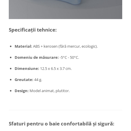
Masini tocat carne electrice
Mixere
Oale si Cratite
Specificații tehnice:
Oale sub presiune
Pahare / Sticle cu Pai / Cani termos
Palnii
Material:
ABS + kerosen (fără mercur, ecologic).
Storcatoare
Domeniu de măsurare:
-5°C - 50°C.
Tavi copt
Tigai
Dimensiune:
12.5 x 6.5 x 3.7 cm.
Ustensile de bucatarie
Greutate:
44 g.
Auto
Design:
Model animat, plutitor.
Stații încărcare vehicule electrice
Anvelope auto
Chingi
Clesti auto
Compresoare auto si pompe
Sfaturi pentru o baie confortabilă și sigură:
Cricuri