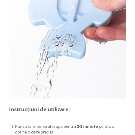
Kit-uri Supravietuire si Accesorii
Camping
Curatenie si menaj
Accesorii ingrijire casa
Accesorii maturi, mopuri si galeti
Aparate de calcat
Aspiratoare electrice
Cutii depozitare diverse
Cutii depozitare medicamente
Cutii pentru chei
Dulapuri si rafturi de depozitare
Maturi, mopuri si galeti
Organizatoare imbracaminte si
incaltaminte
Instrucțiuni de utilizare:
Perii de curatare
Perii si aparate scame
Puneți termometrul în apă pentru
2-3 minute
pentru a
Stergatoare geam
obține o citire precisă.