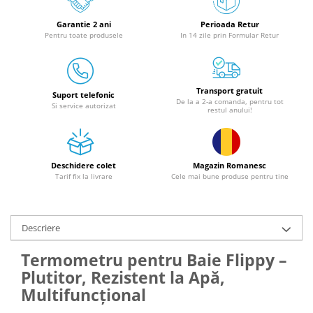
Granulatoare
Garantie 2 ani
Perioada Retur
Mori pentru cereale
Pentru toate produsele
In 14 zile prin Formular Retur
Mori pentru fructe si legume
Mori pentru furaje
Mori pentru furaje si resturi
Transport gratuit
vegetale
Suport telefonic
De la a 2-a comanda, pentru tot
Si service autorizat
restul anului!
Motoare granulatoare
Piese si accesorii mori
Tocatoare furaje si crengi
Deschidere colet
Magazin Romanesc
Tocatoare furaje
Tarif fix la livrare
Cele mai bune produse pentru tine
Consumabile si acesorii tocatoare
Tocatoare crengi
Motocoase, Trimmere si Masini de
Descriere
tuns gazon
Termometru pentru Baie Flippy –
Motocositori cu motoare 2T
Plutitor, Rezistent la Apă,
Trimmere electrice
Multifuncțional
Masini de tuns gazon pe benzina