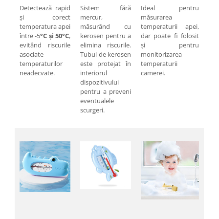
Pentru Casa si Camping
Detectează rapid
Sistem fără
Ideal pentru
și corect
mercur,
măsurarea
Aragaze, plite, piese butelii de
temperatura apei
măsurând cu
temperaturii apei,
voiaj
între -5
°C și 50°C
,
kerosen pentru a
dar poate fi folosit
Accesorii aragaze & butelii
evitând riscurile
elimina riscurile.
și pentru
asociate
Tubul de kerosen
monitorizarea
Butelii
temperaturilor
este protejat în
temperaturii
Gratare
neadecvate.
interiorul
camerei.
Pirostrii si accesorii pentru gatit
dispozitivului
pentru a preveni
Plite & aragaze
eventualele
Iluminat & electrice
scurgeri.
Prelungitoare & cabluri electrice
Becuri
Coliere plastic
Conectori/doze
Corpuri de iluminat
Lampi solare
Lanterne
Lumina de crestere pentru plante