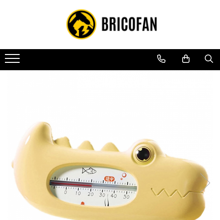
Toate Produsele
Vehicule electrice
Atv
Cu permis
Fără permis
Masini electrice
Motocross
Piese de schimb vehicule electrice
Scutere electrice
Scutere pe benzina
Tricicluri cargo fara permis
Tricicluri persoane
Trotinete electrice