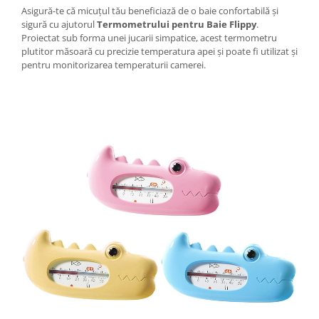
Tractoraș de tuns gazonul
Asigură-te că micuțul tău beneficiază de o baie confortabilă și
Zootehnie
sigură cu ajutorul
Termometrului pentru Baie Flippy
.
Proiectat sub forma unei jucarii simpatice, acest termometru
Incubatoare, oparitoare si
plutitor măsoară cu precizie temperatura apei și poate fi utilizat și
deplumatoare
pentru monitorizarea temperaturii camerei.
Echipamente pentru animale
Aparate de tuns animale
Piese si accesorii aparate de tuns
animale
Tarcuri animale
Semanatori
Masini batut stalpi si accesorii
Roabe & accesorii
Casute gradina si cutii depozitare
Mobilier gradina
Corturi, Prelate si plase de
umbrire
Lopeti zapada